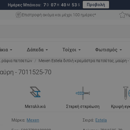
Προβολή
7
07
40
52
Ημέρες Μπάνιου:
D
H
M
S
Επιστροφή ακόμα και μέχρι 100 ημέρες*
Υψ
άκια
Δάπεδα
Τοίχοι
Φωτισμός
ι ράφια πετσετών
Mexen Estela διπλή κρεμάστρα πετσέτας, μαύρη -
αύρη - 7011525-70
Μεταλλικά
Στερεή στερέωση
Κρυφή εγ
Μάρκα:
Mexen
Σειρά:
Estela