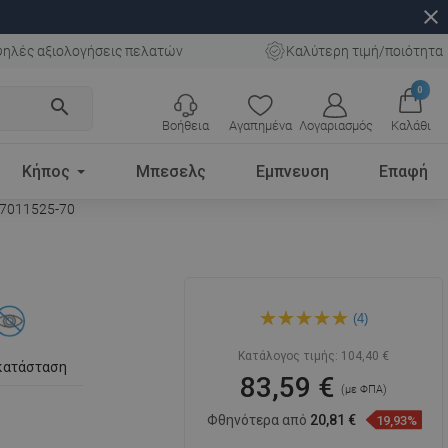
close
ηλές αξιολογήσεις πελατών
Καλύτερη τιμή/ποιότητα
0
search
Βοήθεια
Αγαπημένα
Λογαριασμός
Καλάθι
Κήπος
Μπεσελς
Εμπνευση
Επαφή
 7011525-70
Mexen Estela διπλή
(4)
κρεμάστρα πετσέτας,
μαύρη - 7011525-70
Κατάλογος τιμής:
104,40 €
κατάσταση
83,59 €
(με ΦΠΑ)
Φθηνότερα από
20,81 €
19,93%