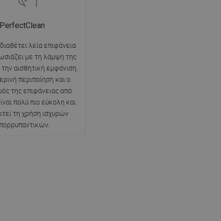
PerfectClean
 διαθέτει λεία επιφάνεια
ωσιάζει με τη λάμψη της
ι την αισθητική εμφάνιση.
ερινή περιποίηση και ο
ός της επιφάνειας από
ίναι πολύ πιο εύκολη και
ιτεί τη χρήση ισχυρών
πορρυπαντικών.