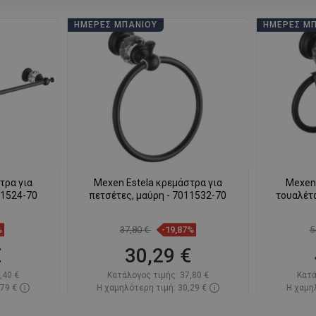
ΗΜΈΡΕΣ ΜΠΆΝΙΟΥ
ΗΜΈΡΕΣ Μ
τρα για
Mexen Estela κρεμάστρα για
Mexen 
11524-70
πετσέτες, μαύρη - 7011532-70
τουαλέτα
%
37,80 €
-19,87%
5
€
30,29 €
,40 €
Κατάλογος τιμής:
37,80 €
Κατά
,79 €
Η χαμηλότερη τιμή: 30,29 €
Η χαμηλ
πόθεμα
Διαθεσιμότητα:
Σε απόθεμα
Διαθεσ