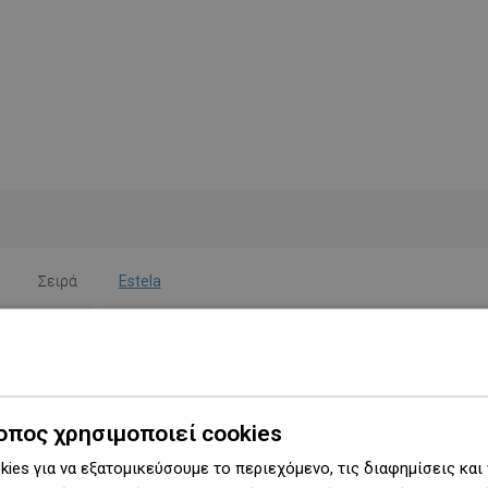
Σειρά
Estela
Πλάτος
63 cm
Ύψος
11 εκ.
Τύπος
Μπάρα
οπος χρησιμοποιεί cookies
ies για να εξατομικεύσουμε το περιεχόμενο, τις διαφημίσεις και
Χρώμα
Μαύρο