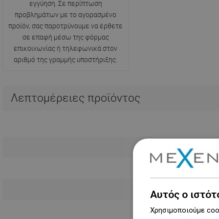
εγγύηση. Σε περίπτωση
προβλημάτων με το αγορασμένο
προϊόν, σας παροτρύνουμε να έρθετε
σε επαφή μέσω της φόρμας
επικοινωνίας ή τηλεφωνικά στον
αριθμό της γραμμής υποστήριξης.
Λεπτομέρειες προϊόντος
Αυτός ο ιστότ
Χρησιμοποιούμε cook