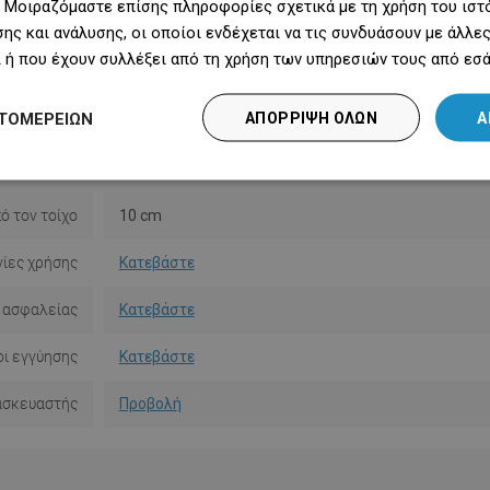
 Μοιραζόμαστε επίσης πληροφορίες σχετικά με τη χρήση του ιστ
Υλικό
Μέταλλο
ης και ανάλυσης, οι οποίοι ενδέχεται να τις συνδυάσουν με άλλ
 ή που έχουν συλλέξει από τη χρήση των υπηρεσιών τους από εσά
Σχήμα
Στρογγυλό
ΤΟΜΕΡΕΙΏΝ
ΑΠΌΡΡΙΨΗ ΌΛΩΝ
Α
κατάστασης
Με πείρους
Ποσότητα
2
ό τον τοίχο
10 cm
ίες χρήσης
Κατεβάστε
 ασφαλείας
Κατεβάστε
ι εγγύησης
Κατεβάστε
ασκευαστής
Προβολή