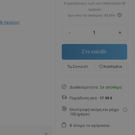
Η χαμηλότερη τιμή των τελευταίων 30
ημερών
πριν από την έκπτωση: 83,59 €
ε πείρους
-
+
Στο καλάθι
favorite_border
Αγαπημένα
Σύγκριση
Διαθεσιμότητα:
Σε απόθεμα
Παράδοση από:
17.99 €
Επιστροφή ακόμη και μέχρι
100 ημέρες
άτομα
το αγόρασαν.
5