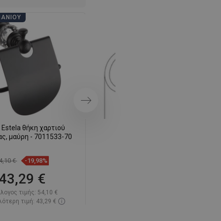
SWEDISH
ΠΆΝΙΟΥ
ΗΜΈΡΕΣ ΜΠΆΝΙΟΥ
FINNISH
PORTUGUESE
CROATIAN
GREEK
SLOVENIAN
Επόμενο
Estela θήκη χαρτιού
Mexen Estela διπλός γάντζος για
ς, μαύρη - 7011533-70
πετσέτα, μαύρος - 7011535-70
4,10 €
-19,98%
39,60 €
-19,97%
43,29 €
31,69 €
λογος τιμής:
54,10 €
Κατάλογος τιμής:
39,60 €
ότερη τιμή: 43,29 €
Η χαμηλότερη τιμή: 31,69 €
ιμότητα:
Σε απόθεμα
Διαθεσιμότητα:
Σε απόθεμα