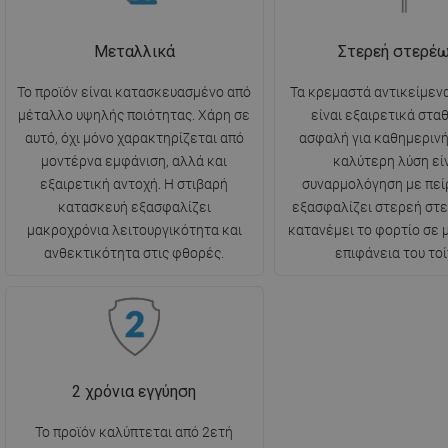
Μεταλλικά
Στερεή στερέ
Το προϊόν είναι κατασκευασμένο από
Τα κρεμαστά αντικείμενα
μέταλλο υψηλής ποιότητας. Χάρη σε
είναι εξαιρετικά στα
αυτό, όχι μόνο χαρακτηρίζεται από
ασφαλή για καθημερινή
μοντέρνα εμφάνιση, αλλά και
καλύτερη λύση είν
εξαιρετική αντοχή. Η στιβαρή
συναρμολόγηση με πεί
κατασκευή εξασφαλίζει
εξασφαλίζει στερεή στ
μακροχρόνια λειτουργικότητα και
κατανέμει το φορτίο σε
ανθεκτικότητα στις φθορές.
επιφάνεια του τοί
2 χρόνια εγγύηση
Το προϊόν καλύπτεται από 2ετή