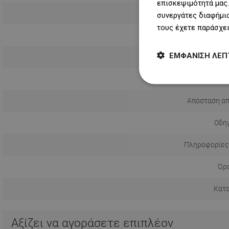
επισκεψιμότητά μας.
συνεργάτες διαφήμισ
τους έχετε παράσχει
ΕΜΦΆΝΙΣΗ ΛΕΠ
Τρόπος εγ
Απόσταση απ
Οδηγ
Πληροφορίες
Όρο
Κατ
Αξίζει να αγοράσετε επιπλέον