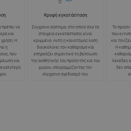
ωση
Κρυφή εγκατάσταση
 πρέπει να
Σύγχρονο σύστημα, στο οποίο όλα τα
Το προϊόν
θερά και
στοιχεία εγκατάστασης είναι
που εντυπ
 χρήση. Η
κρυμμένα. Αυτή η καινοτόμος λύση
και τονίζε
αι η
διευκολύνει τον καθαρισμό και
Η καθημ
ρους, που
επηρεάζει σημαντικά τη βελτίωση
καθαρισμ
ερέωση και
της αισθητικής του προϊόντος και του
λεκέδες ε
 μεγαλύτερη
χώρου, υπογραμμίζοντας τον
δεν απα
χου.
σύγχρονο σχεδιασμό του.
α