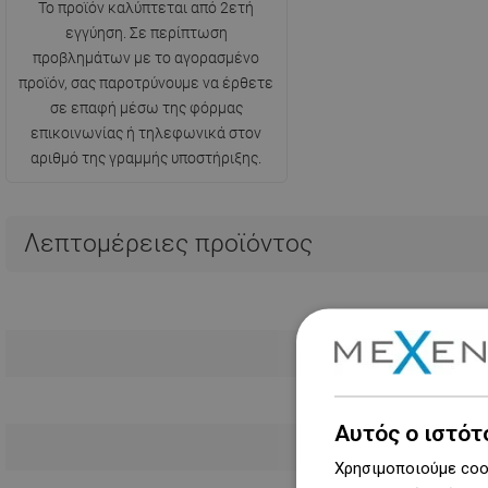
Το προϊόν καλύπτεται από 2ετή
εγγύηση. Σε περίπτωση
προβλημάτων με το αγορασμένο
προϊόν, σας παροτρύνουμε να έρθετε
σε επαφή μέσω της φόρμας
επικοινωνίας ή τηλεφωνικά στον
αριθμό της γραμμής υποστήριξης.
Λεπτομέρειες προϊόντος
Αυτός ο ιστότ
Χρησιμοποιούμε cook