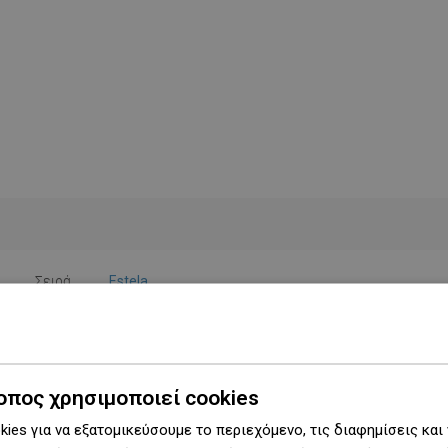
Σειρά
Estela
Πλάτος
65 cm
Ύψος
14 εκ.
οπος χρησιμοποιεί cookies
Τύπος
Ράφι
ies για να εξατομικεύσουμε το περιεχόμενο, τις διαφημίσεις και