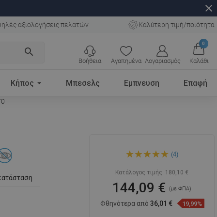
close
ηλές αξιολογήσεις πελατών
Καλύτερη τιμή/ποιότητα
0
search
Βοήθεια
Αγαπημένα
Λογαριασμός
Καλάθι
Κήπος
Μπεσελς
Εμπνευση
Επαφή
70
Mexen Estela ράφι για
(4)
πετσέτα, μαύρο - 7011520-
70
Κατάλογος τιμής:
180,10 €
κατάσταση
144,09 €
(με ΦΠΑ)
Φθηνότερα από
36,01 €
19,99%