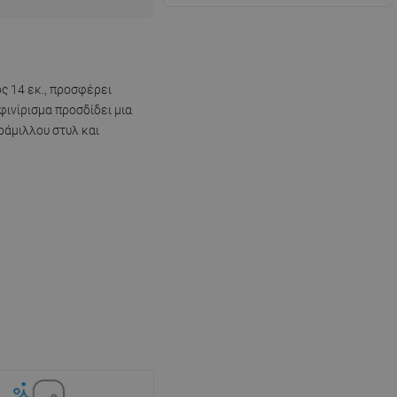
ς 14 εκ., προσφέρει
ινίρισμα προσδίδει μια
ράμιλλου στυλ και