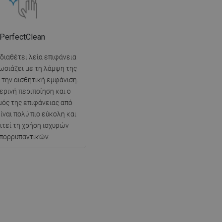
PerfectClean
 διαθέτει λεία επιφάνεια
ωσιάζει με τη λάμψη της
ι την αισθητική εμφάνιση.
ερινή περιποίηση και ο
ός της επιφάνειας από
ίναι πολύ πιο εύκολη και
ιτεί τη χρήση ισχυρών
πορρυπαντικών.