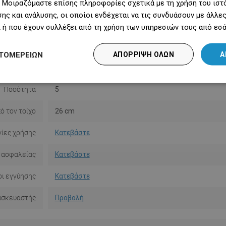
 Μοιραζόμαστε επίσης πληροφορίες σχετικά με τη χρήση του ιστ
Χρώμα
Μαύρο
ης και ανάλυσης, οι οποίοι ενδέχεται να τις συνδυάσουν με άλλ
Υλικό
Μέταλλο
 ή που έχουν συλλέξει από τη χρήση των υπηρεσιών τους από εσά
Σχήμα
Στρογγυλό
ΤΟΜΕΡΕΙΏΝ
ΑΠΌΡΡΙΨΗ ΌΛΩΝ
Α
κατάστασης
Με πείρους
Ποσότητα
5
ό τον τοίχο
26 cm
ίες χρήσης
Κατεβάστε
 ασφαλείας
Κατεβάστε
ι εγγύησης
Κατεβάστε
ασκευαστής
Προβολή