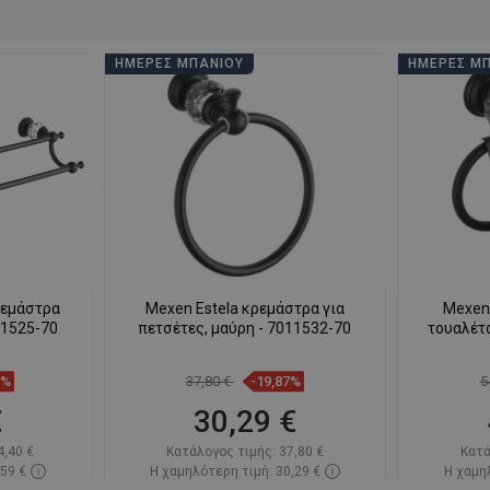
ΗΜΈΡΕΣ ΜΠΆΝΙΟΥ
ΗΜΈΡΕΣ Μ
ρεμάστρα
Mexen Estela κρεμάστρα για
Mexen 
11525-70
πετσέτες, μαύρη - 7011532-70
τουαλέτα
3%
37,80 €
-19,87%
5
€
30,29 €
4,40 €
Κατάλογος τιμής:
37,80 €
Κατά
,59 €
Η χαμηλότερη τιμή: 30,29 €
Η χαμηλ