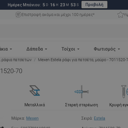
Προβολή
5
16
23
52
Ημέρες Μπάνιου:
D
H
M
S
Επιστροφή ακόμα και μέχρι 100 ημέρες*
Υψ
άκια
Δάπεδα
Τοίχοι
Φωτισμός
ι ράφια πετσετών
Mexen Estela ράφι για πετσέτα, μαύρο - 7011520-
11520-70
Μεταλλικά
Στερεή στερέωση
Κρυφή εγ
Μάρκα:
Mexen
Σειρά:
Estela