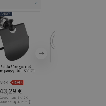
SWEDISH
ΠΆΝΙΟΥ
ΗΜΈΡΕΣ ΜΠΆΝΙΟΥ
FINNISH
PORTUGUESE
CROATIAN
GREEK
SLOVENIAN
Επόμενο
Estela θήκη χαρτιού
Mexen Estela διπλός γάντζος για
ς, μαύρη - 7011533-70
πετσέτα, μαύρος - 7011535-70
4,10 €
-19,98%
39,60 €
-19,97%
43,29 €
31,69 €
λογος τιμής:
54,10 €
Κατάλογος τιμής:
39,60 €
ότερη τιμή: 43,29 €
Η χαμηλότερη τιμή: 31,69 €