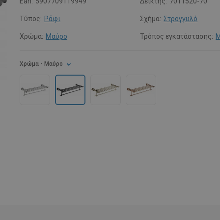
Ean:
5907709119949
Δείκτης:
7011520-70
Τύπος:
Ράφι
Σχήμα:
Στρογγυλό
Χρώμα:
Μαύρο
Τρόπος εγκατάστασης:
Μ
Χρώμα
- Μαύρο