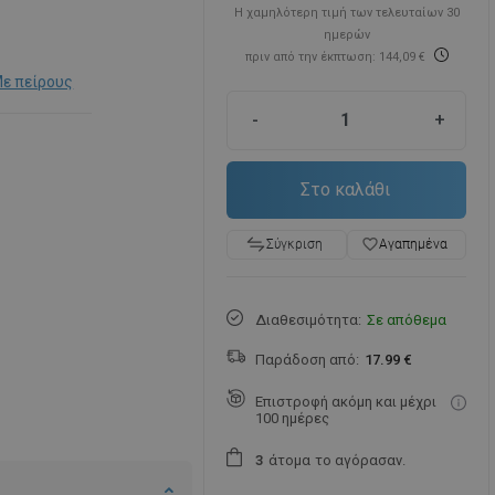
Η χαμηλότερη τιμή των τελευταίων 30
ημερών
πριν από την έκπτωση: 144,09 €
ε πείρους
-
+
Στο καλάθι
favorite_border
Αγαπημένα
Σύγκριση
Διαθεσιμότητα:
Σε απόθεμα
Παράδοση από:
17.99 €
Επιστροφή ακόμη και μέχρι
100 ημέρες
άτομα
το αγόρασαν.
3