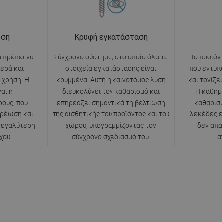
ωση
Κρυφή εγκατάσταση
 πρέπει να
Σύγχρονο σύστημα, στο οποίο όλα τα
Το προϊόν
θερά και
στοιχεία εγκατάστασης είναι
που εντυπ
 χρήση. Η
κρυμμένα. Αυτή η καινοτόμος λύση
και τονίζε
αι η
διευκολύνει τον καθαρισμό και
Η καθημ
ρους, που
επηρεάζει σημαντικά τη βελτίωση
καθαρισμ
ερέωση και
της αισθητικής του προϊόντος και του
λεκέδες ε
 μεγαλύτερη
χώρου, υπογραμμίζοντας τον
δεν απα
χου.
σύγχρονο σχεδιασμό του.
α