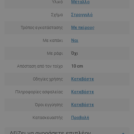
Υλικό
Μέταλλο
Σχήμα
Στρογγυλό
Τρόπος εγκατάστασης
Με πείρους
Με καπάκι
Ναι
Με ράφι
Όχι
Απόσταση από τον τοίχο
10 cm
Οδηγίες χρήσης
Κατεβάστε
Πληροφορίες ασφαλείας
Κατεβάστε
Όροι εγγύησης
Κατεβάστε
Κατασκευαστής
Προβολή
Αξίζει να αγοράσετε επιπλέον