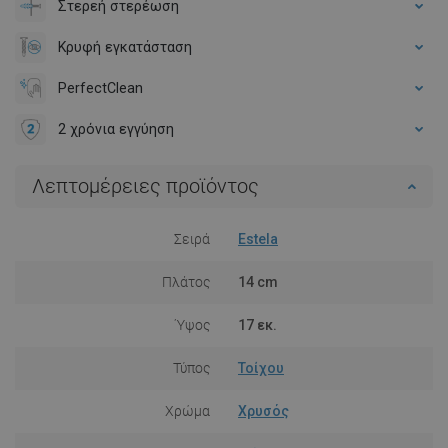
Στερεή στερέωση
Κρυφή εγκατάσταση
PerfectClean
2 χρόνια εγγύηση
Λεπτομέρειες προϊόντος
Σειρά
Estela
Πλάτος
14 cm
Ύψος
17 εκ.
Τύπος
Τοίχου
Χρώμα
Χρυσός