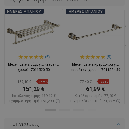
ΗΜΈΡΕΣ ΜΠΆΝΙΟΥ
ΗΜΈΡΕΣ ΜΠΆΝΙΟΥ
(5)
(5)
Mexen Estela ράφι για πετσέτα,
Mexen Estela κρεμάστρα για
χρυσό - 7011520-50
πετσέτες, χρυσή - 7011524-50
189,10 €
77,40 €
-19,99%
-19,91%
151,29 €
61,99 €
Κατάλογος τιμής:
189,10 €
Κατάλογος τιμής:
77,40 €
Η χαμηλότερη τιμή: 151,29 €
Η χαμηλότερη τιμή: 61,99 €
Διαθεσιμότητα:
Σε απόθεμα
Διαθεσιμότητα:
Σε απόθεμα
Στο καλάθι
Στο καλάθι
Εμπνεύσεις
Σύγκριση
favorite_border
Αγαπημένα
Σύγκριση
favorite_border
Αγαπημένα