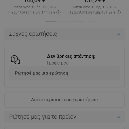
144,09 €
151,29 €
Κατάλογος τιμής:
180,10 €
Κατάλογος τιμής:
189,10 €
Η χαμηλότερη τιμή: 144,09 €
Η χαμηλότερη τιμή: 151,29 €
Διαθεσιμότητα:
Σε απόθεμα
Διαθεσιμότητα:
Σε απόθεμα
Στο καλάθι
Στο καλάθι
Συχνές ερωτήσεις
Σύγκριση
favorite_border
Αγαπημένα
Σύγκριση
favorite_border
Αγαπημένα
Δεν βρήκες απάντηση;
Γράψε μας
Ρώτησέ μας μια ερώτηση
Δείτε περισσότερες ερωτήσεις
Ρώτησέ μας για το προϊόν