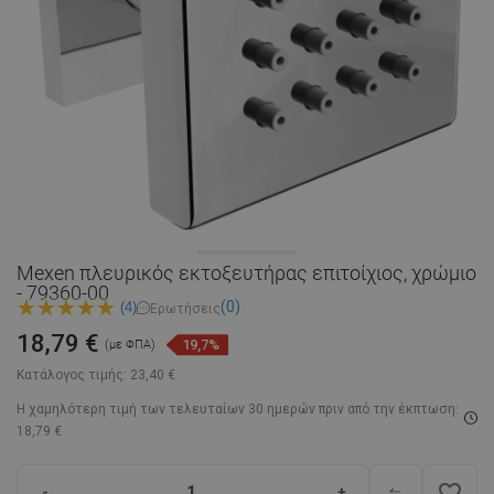
Mexen πλευρικός εκτοξευτήρας επιτοίχιος, χρώμιο
- 79360-00
(0)
(4)
Ερωτήσεις
18,79 €
19,7%
(με ΦΠΑ)
Κατάλογος τιμής:
23,40 €
Η χαμηλότερη τιμή των τελευταίων 30 ημερών
πριν από την έκπτωση:
18,79 €
favorite_border
-
+