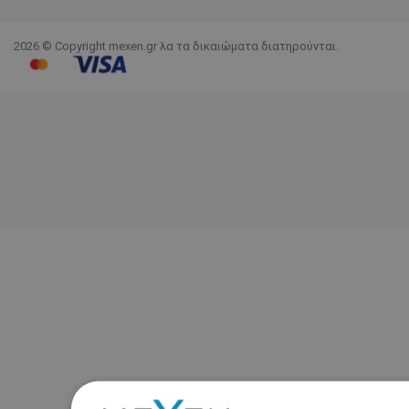
2026 © Copyright mexen.gr λα τα δικαιώματα διατηρούνται.