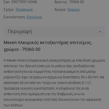
Ean:
5907709116948
Δείκτης:
79360-00
Σχήμα:
Τετράγωνο
Χρώμα:
Χρώμιο
Εγκατάσταση:
Επιτοίχιο
Περιγραφή
Mexen πλευρικός εκτοξευτήρας επιτοίχιος,
χρώμιο - 79360-00
Η Mexen πλαϊνή επιφανειακή εξαεριστήρας με επένδυση χρωμίου
αποτελεί την ιδανική λύση για το μπάνιο σας, συνδυάζοντας
ανθεκτικότητα και κομψότητα. Κατασκευασμένη από μασίφ
μπρούντζο, έχει τετράγωνο σχήμα και διαστάσεις 50 x 50 mm. Με
απόσταση 40 cm από τον τοίχο και τυπική σύνδεση G 1/2",
προσφέρει εύκολη εγκατάσταση. Η επιφάνεια της είναι
ανθεκτική στην αμαύρωση και την διάβρωση, ενώ οι
σιλικονούχες ακροφυσίες Anti-Calc διευκολύνουν την αφαίρεση
των αλάτων.