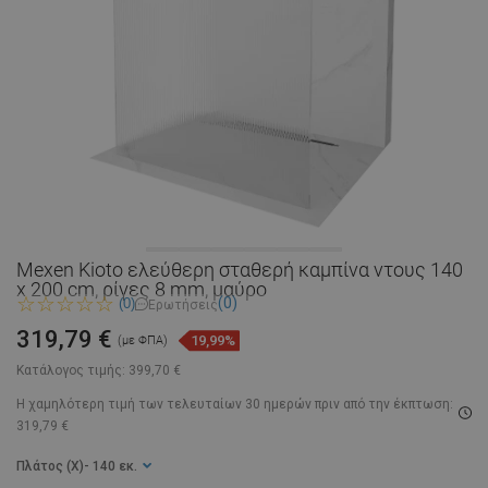
Mexen Kioto ελεύθερη σταθερή καμπίνα ντους 140
x 200 cm, ρίγες 8 mm, μαύρο
(0)
(0)
Ερωτήσεις
319,79 €
19,99%
(με ΦΠΑ)
Κατάλογος τιμής:
399,70 €
Η χαμηλότερη τιμή των τελευταίων 30 ημερών
πριν από την έκπτωση:
319,79 €
Πλάτος (X)
- 140 εκ.