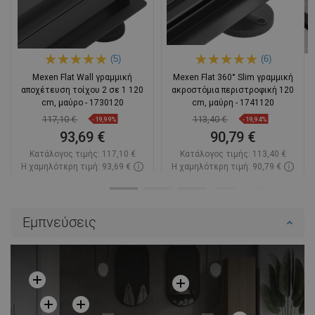
(5)
(6)
Mexen Flat Wall γραμμική
Mexen Flat 360° Slim γραμμική
αποχέτευση τοίχου 2 σε 1 120
ακροστόμια περιστροφική 120
cm, μαύρο - 1730120
cm, μαύρη - 1741120
117,10 €
113,40 €
-19,99%
-19,94%
93,69 €
90,79 €
Κατάλογος τιμής:
117,10 €
Κατάλογος τιμής:
113,40 €
Η χαμηλότερη τιμή: 93,69 €
Η χαμηλότερη τιμή: 90,79 €
Διαθεσιμότητα:
Σε απόθεμα
Διαθεσιμότητα:
Σε απόθεμα
Στο καλάθι
Στο καλάθι
Εμπνεύσεις
Σύγκριση
favorite_border
Αγαπημένα
Σύγκριση
favorite_border
Αγαπημένα