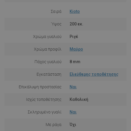
Σειρά
Kioto
Ύψος
200 εκ.
Χρώμα γυαλιού
Ριγέ
Χρώμα προφίλ
Μαύρο
Πάχος γυαλιού
8 mm
Εγκατάσταση
Ελεύθερης τοποθέτησης
Επικάλυψη προστασίας
Ναι
Ισχύς τοποθέτησης
Καθολική
Σκληρυμένο γυαλί
Ναι
Με ράγα
Όχι