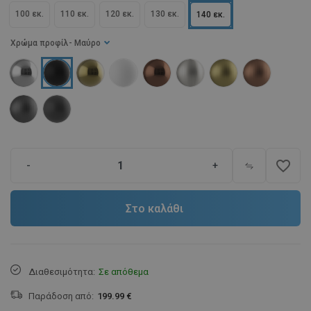
100 εκ.
110 εκ.
120 εκ.
130 εκ.
140 εκ.
Χρώμα προφίλ
- Μαύρο
favorite_border
-
+
Στο καλάθι
Διαθεσιμότητα:
Σε απόθεμα
Παράδοση από:
199.99 €