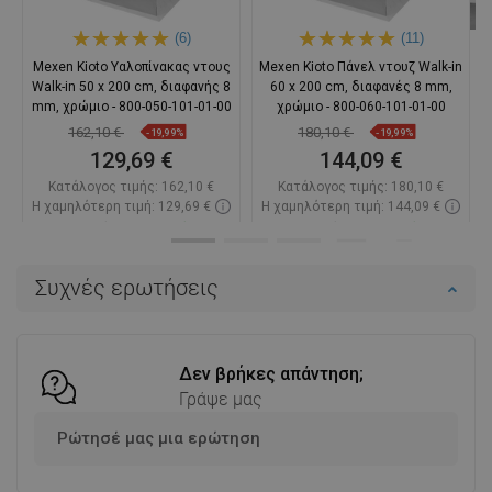
(6)
(11)
Mexen Kioto Υαλοπίνακας ντους
Mexen Kioto Πάνελ ντουζ Walk-in
Walk-in 50 x 200 cm, διαφανής 8
60 x 200 cm, διαφανές 8 mm,
mm, χρώμιο - 800-050-101-01-00
χρώμιο - 800-060-101-01-00
162,10 €
180,10 €
-19,99%
-19,99%
129,69 €
144,09 €
Κατάλογος τιμής:
162,10 €
Κατάλογος τιμής:
180,10 €
Η χαμηλότερη τιμή: 129,69 €
Η χαμηλότερη τιμή: 144,09 €
Διαθεσιμότητα:
Σε απόθεμα
Διαθεσιμότητα:
Σε απόθεμα
Στο καλάθι
Στο καλάθι
Συχνές ερωτήσεις
Σύγκριση
favorite_border
Αγαπημένα
Σύγκριση
favorite_border
Αγαπημένα
Δεν βρήκες απάντηση;
Γράψε μας
Ρώτησέ μας μια ερώτηση