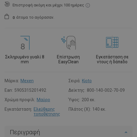
Επιστροφή ακόμη και μέχρι 100 ημέρες
άτομα
το αγόρασαν.
0
Σκληρυμένο γυαλί 8
Επίστρωση
Εγκατάσταση σε
mm
EasyClean
ντους ή δάπεδο
Μάρκα:
Mexen
Σειρά:
Kioto
Ean:
5905315201492
Δείκτης:
800-140-002-70-09
Χρώμα προφίλ:
Μαύρο
Ύψος:
200 εκ.
Εγκατάσταση:
Ελεύθερης
Πλάτος (X):
140 εκ.
τοποθέτησης
Περιγραφή