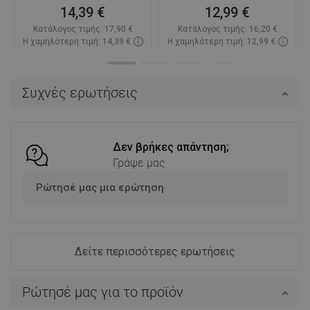
14,39 €
12,99 €
Κατάλογος τιμής:
17,90 €
Κατάλογος τιμής:
16,20 €
Η χαμηλότερη τιμή: 14,39 €
Η χαμηλότερη τιμή: 12,99 €
Διαθεσιμότητα:
Σε απόθεμα
Διαθεσιμότητα:
Σε απόθεμα
Στο καλάθι
Στο καλάθι
Συχνές ερωτήσεις
Σύγκριση
favorite_border
Αγαπημένα
Σύγκριση
favorite_border
Αγαπημένα
Δεν βρήκες απάντηση;
Γράψε μας
Ρώτησέ μας μια ερώτηση
Δείτε περισσότερες ερωτήσεις
Ρώτησέ μας για το προϊόν