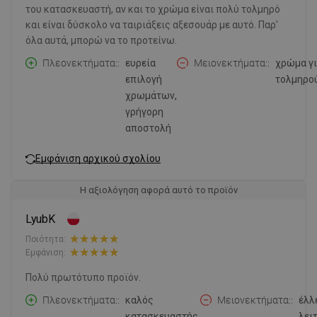
του κατασκευαστή, αν και το χρώμα είναι πολύ τολμηρό
και είναι δύσκολο να ταιριάξεις αξεσουάρ με αυτό. Παρ'
όλα αυτά, μπορώ να το προτείνω.
Πλεονεκτήματα:
ευρεία
Μειονεκτήματα:
χρώμα γ
επιλογή
τολμηρο
χρωμάτων,
γρήγορη
αποστολή
Εμφάνιση αρχικού σχολίου
Η αξιολόγηση αφορά αυτό το προϊόν
LyubK
Ποιότητα:
Εμφάνιση:
Πολύ πρωτότυπο προϊόν.
Πλεονεκτήματα:
καλός
Μειονεκτήματα:
έλλ
κατασκευαστής,
λει