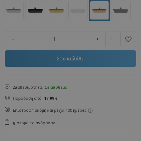
favorite_border
-
+
Στο καλάθι
Διαθεσιμότητα:
Σε απόθεμα
Παράδοση από:
17.99 €
Επιστροφή ακόμη και μέχρι 100 ημέρες
άτομα
το αγόρασαν.
8