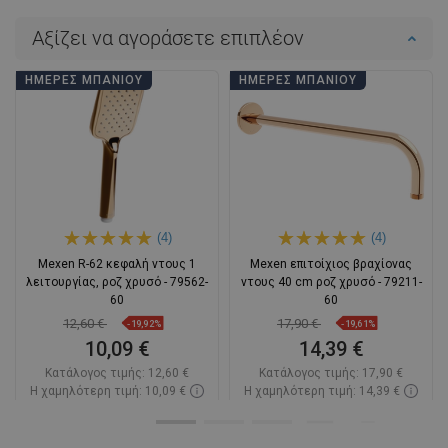
Αξίζει να αγοράσετε επιπλέον
ΗΜΈΡΕΣ ΜΠΆΝΙΟΥ
ΗΜΈΡΕΣ ΜΠΆΝΙΟΥ
(4)
(4)
Mexen R-62 κεφαλή ντους 1
Mexen επιτοίχιος βραχίονας
λειτουργίας, ροζ χρυσό - 79562-
ντους 40 cm ροζ χρυσό - 79211-
60
60
12,60 €
17,90 €
-19,92%
-19,61%
10,09 €
14,39 €
Κατάλογος τιμής:
12,60 €
Κατάλογος τιμής:
17,90 €
Η χαμηλότερη τιμή: 10,09 €
Η χαμηλότερη τιμή: 14,39 €
Διαθεσιμότητα:
Σε απόθεμα
Διαθεσιμότητα:
Σε απόθεμα