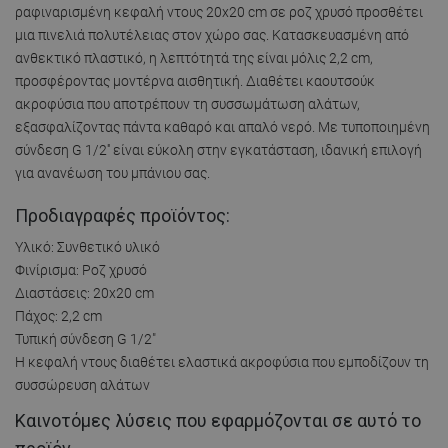
ραφιναρισμένη κεφαλή ντους 20x20 cm σε ροζ χρυσό προσθέτει
μια πινελιά πολυτέλειας στον χώρο σας. Κατασκευασμένη από
ανθεκτικό πλαστικό, η λεπτότητά της είναι μόλις 2,2 cm,
προσφέροντας μοντέρνα αισθητική. Διαθέτει καουτσούκ
ακροφύσια που αποτρέπουν τη συσσωμάτωση αλάτων,
εξασφαλίζοντας πάντα καθαρό και απαλό νερό. Με τυποποιημένη
σύνδεση G 1/2'' είναι εύκολη στην εγκατάσταση, ιδανική επιλογή
για ανανέωση του μπάνιου σας.
Προδιαγραφές προϊόντος:
Υλικό: Συνθετικό υλικό
Φινίρισμα: Ροζ χρυσό
Διαστάσεις: 20x20 cm
Πάχος: 2,2 cm
Τυπική σύνδεση G 1/2"
Η κεφαλή ντους διαθέτει ελαστικά ακροφύσια που εμποδίζουν τη
συσσώρευση αλάτων
Καινοτόμες λύσεις που εφαρμόζονται σε αυτό το