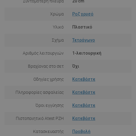
Συντομότερη πλευρά
20 cm
Χρώμα
Ροζ χρυσό
Υλικό
Πλαστικό
Σχήμα
Τετράγωνο
Αριθμός λειτουργιών
1-λειτουργική
Βραχίονας στο σετ
Όχι
Οδηγίες χρήσης
Κατεβάστε
Πληροφορίες ασφαλείας
Κατεβάστε
Όροι εγγύησης
Κατεβάστε
Πιστοποιητικό Atest PZH
Κατεβάστε
Κατασκευαστής
Προβολή