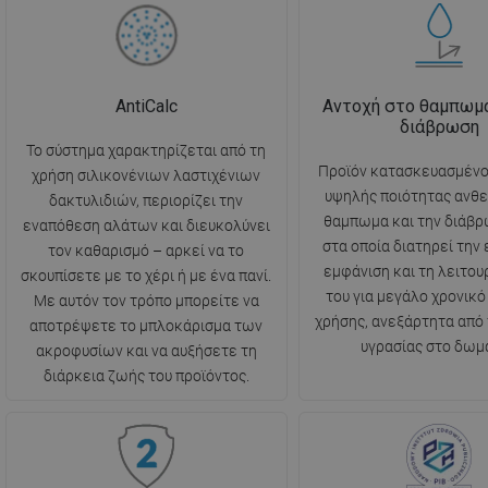
AntiCalc
Αντοχή στο θαμπωμα
διάβρωση
Το σύστημα χαρακτηρίζεται από τη
Προϊόν κατασκευασμένο
χρήση σιλικονένιων λαστιχένιων
υψηλής ποιότητας ανθε
δακτυλιδιών, περιορίζει την
θαμπωμα και την διάβρ
εναπόθεση αλάτων και διευκολύνει
στα οποία διατηρεί την
τον καθαρισμό – αρκεί να το
εμφάνιση και τη λειτου
σκουπίσετε με το χέρι ή με ένα πανί.
του για μεγάλο χρονικό
Με αυτόν τον τρόπο μπορείτε να
χρήσης, ανεξάρτητα από
αποτρέψετε το μπλοκάρισμα των
υγρασίας στο δωμά
ακροφυσίων και να αυξήσετε τη
διάρκεια ζωής του προϊόντος.