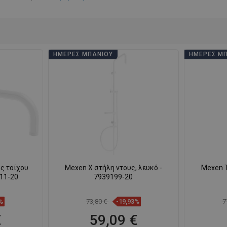
ΗΜΈΡΕΣ ΜΠΆΝΙΟΥ
ΗΜΈΡΕΣ Μ
ς τοίχου
Mexen X στήλη ντους, λευκό -
Mexen T
211-20
7939199-20
%
73,80 €
-19,93%
7
€
59,09 €