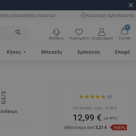
close
ηλές αξιολογήσεις πελατών
Καλύτερη τιμή/ποιότητα
0
search
Βοήθεια
Αγαπημένα
Λογαριασμός
Καλάθι
Κήπος
Μπεσελς
Εμπνευση
Επαφή
Mexen D-62 κεφαλή ντους
(4)
20x20 cm, λευκή - 79762-20
Κατάλογος τιμής:
16,20 €
σύνδεσμο
12,99 €
(με ΦΠΑ)
Φθηνότερα από
3,21 €
19,81%