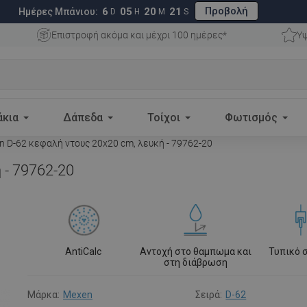
Προβολή
6
05
20
20
Ημέρες Μπάνιου:
D
H
M
S
Επιστροφή ακόμα και μέχρι 100 ημέρες*
Υψ
άκια
Δάπεδα
Τοίχοι
Φωτισμός
 D-62 κεφαλή ντους 20x20 cm, λευκή - 79762-20
 - 79762-20
AntiCalc
Αντοχή στο θαμπωμα και
Τυπικό 
στη διάβρωση
Μάρκα:
Mexen
Σειρά:
D-62