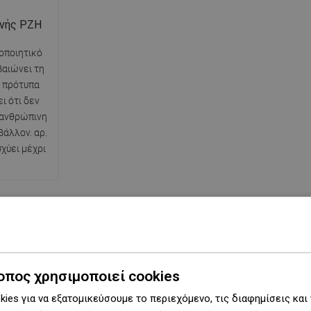
ινής PZH
τοποιητικό
βαιώνει τη
 πρότυπα
ι ότι δεν
 ανθρώπινη
βάλλον. αρ.
χύει μέχρι
Σειρά
D-62
οπος χρησιμοποιεί cookies
ερη πλευρά
20 εκ.
ies για να εξατομικεύσουμε το περιεχόμενο, τις διαφημίσεις και