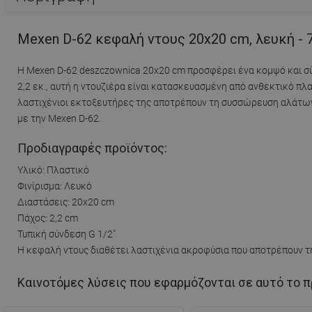
Mexen D-62 κεφαλή ντους 20x20 cm, λευκή - 
Η Mexen D-62 deszczownica 20x20 cm προσφέρει ένα κομψό και σύγ
2,2 εκ., αυτή η ντουζιέρα είναι κατασκευασμένη από ανθεκτικό πλ
λαστιχένιοι εκτοξευτήρες της αποτρέπουν τη συσσώρευση αλάτων
με την Mexen D-62.
Προδιαγραφές προϊόντος:
Υλικό: Πλαστικό
Φινίρισμα: Λευκό
Διαστάσεις: 20x20 cm
Πάχος: 2,2 cm
Τυπική σύνδεση G 1/2"
Η κεφαλή ντους διαθέτει λαστιχένια ακροφύσια που αποτρέπουν 
Καινοτόμες λύσεις που εφαρμόζονται σε αυτό το π