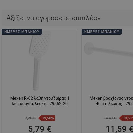
Αξίζει να αγοράσετε επιπλέον
ΗΜΈΡΕΣ ΜΠΆΝΙΟΥ
ΗΜΈΡΕΣ ΜΠΆΝΙΟΥ
Mexen R-62 λαβή ντουζιέρας 1
Mexen βραχίονας ντου
λειτουργία, λευκή - 79562-20
40 cm λευκός - 79
7,20 €
-19,58%
14,40 €
-19,51
5,79 €
11,59 