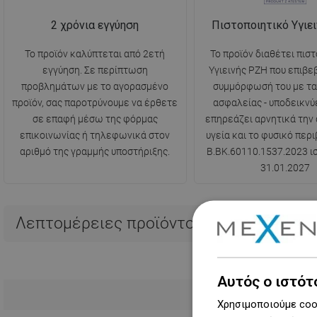
2 χρόνια εγγύηση
Πιστοποιητικό Υγιε
Το προϊόν καλύπτεται από 2ετή
Το προϊόν διαθέτει πισ
εγγύηση. Σε περίπτωση
Υγιεινής PZH που επιβε
προβλημάτων με το αγορασμένο
συμμόρφωσή του με τα
προϊόν, σας παροτρύνουμε να έρθετε
ασφαλείας - υποδεικνύε
σε επαφή μέσω της φόρμας
επηρεάζει αρνητικά την
επικοινωνίας ή τηλεφωνικά στον
υγεία και το φυσικό περι
αριθμό της γραμμής υποστήριξης.
B.BK.60110.1537.2023 ισ
31.01.2027
Λεπτομέρειες προϊόντος
Αυτός ο ιστότ
Μεγαλύτ
Χρησιμοποιούμε cook