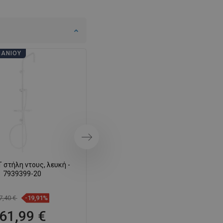
SWEDISH
FINNISH
PORTUGUESE
ΠΆΝΙΟΥ
ΗΜΈΡΕΣ ΜΠΆΝΙΟΥ
CROATIAN
GREEK
SLOVENIAN
Επόμενο
 στήλη ντους, λευκή -
Mexen Q στήλη ντους, λευκή -
7939399-20
79395-20
7,40 €
-19,91%
70,20 €
-19,96%
61,99 €
56,19 €