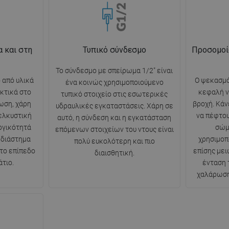
 και στη
Τυπικό σύνδεσμο
Προσομοί
Το σύνδεσμο με σπείρωμα 1/2" είναι
 από υλικά
Ο ψεκασμό
ένα κοινώς χρησιμοποιούμενο
κτικά στο
κεφαλή ν
τυπικό στοιχείο στις εσωτερικές
ωση, χάρη
βροχή. Κάν
υδραυλικές εγκαταστάσεις. Χάρη σε
 ελκυστική
να πέφτου
αυτό, η σύνδεση και η εγκατάσταση
ργικότητά
σώμ
επόμενων στοιχείων του ντους είναι
 διάστημα
χρησιμοπ
πολύ ευκολότερη και πιο
 το επίπεδο
επίσης μει
διαισθητική.
τιο.
ένταση 
χαλάρωση 