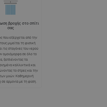
ωση βροχής στο σπίτι
σας
ς που εξέρχεται από την
τους μιμείται τη φυσική
ει τις σταγόνες του νερού
ν ομοιόμορφα σε όλο το
α, ξεπλένοντας τα
οιημένα καλλυντικά και
ώνοντας το στρες και την
των μυών. Καθημερινή
σε αρμονία με τη φύση.