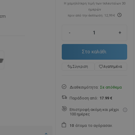
Η χαμηλότερη τιμή των τελευταίων 30
ημερών
πριν από την έκπτωση: 12,99 €
 cm
-
+
Στο καλάθι
favorite_border
Αγαπημένα
Σύγκριση
Διαθεσιμότητα:
Σε απόθεμα
Παράδοση από:
17.99 €
Επιστροφή ακόμη και μέχρι
100 ημέρες
άτομα
το αγόρασαν.
1
0