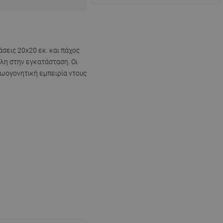
σεις 20x20 εκ. και πάχος
ολη στην εγκατάσταση. Οι
ωογονητική εμπειρία ντους