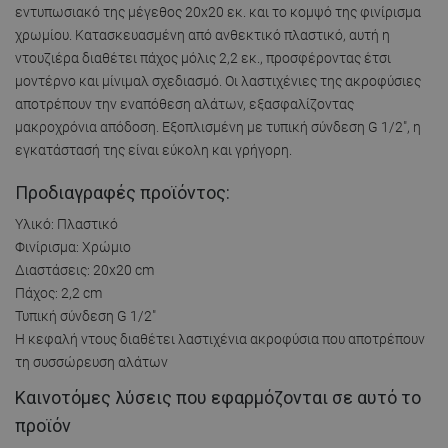
εντυπωσιακό της μέγεθος 20x20 εκ. και το κομψό της φινίρισμα
χρωμίου. Κατασκευασμένη από ανθεκτικό πλαστικό, αυτή η
ντουζιέρα διαθέτει πάχος μόλις 2,2 εκ., προσφέροντας έτσι
μοντέρνο και μίνιμαλ σχεδιασμό. Οι λαστιχένιες της ακροφύσιες
αποτρέπουν την εναπόθεση αλάτων, εξασφαλίζοντας
μακροχρόνια απόδοση. Εξοπλισμένη με τυπική σύνδεση G 1/2", η
εγκατάστασή της είναι εύκολη και γρήγορη.
Προδιαγραφές προϊόντος:
Υλικό: Πλαστικό
Φινίρισμα: Χρώμιο
Διαστάσεις: 20x20 cm
Πάχος: 2,2 cm
Τυπική σύνδεση G 1/2"
Η κεφαλή ντους διαθέτει λαστιχένια ακροφύσια που αποτρέπουν
τη συσσώρευση αλάτων
Καινοτόμες λύσεις που εφαρμόζονται σε αυτό το
προϊόν