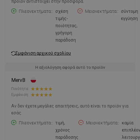
προϊόν αντιστοιχεί στην προσφορά.
Πλεονεκτήματα:
σχέση
Μειονεκτήματα:
σύντομη
τιμής-
εγγύηση
ποιότητας,
γρήγορη
παράδοση
Εμφάνιση αρχικού σχολίου
Η αξιολόγηση αφορά αυτό το προϊόν
MervB
Ποιότητα:
Εμφάνιση:
Αν δεν έχετε μεγάλες απαιτήσεις, αυτό είναι το προϊόν για
εσάς.
Πλεονεκτήματα:
τιμή,
Μειονεκτήματα:
καμία
χρόνος
επιπλέο
παράδοσης
λειτουργ