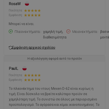
RosaW
Ποιότητα:
Εμφάνιση:
Μπορεί να είναι.
Πλεονεκτήματα:
χαμηλή τιμή,
Μειονεκτήματα:
βασι
διαθεσιμότητα
μοντ
Εμφάνιση αρχικού σχολίου
Η αξιολόγηση αφορά αυτό το προϊόν
PaulL
Ποιότητα:
Εμφάνιση:
Το πλεονέκτημα του ντους Mexen D-62 είναι κυρίως η
τιμή. Είναι δύσκολο να βρείτε καλύτερο προϊόν σε
χαμηλότερη τιμή. Το συνιστώ σε όλους με περιορισμένο
προϋπολογισμό. Το αγόρασα και είμαι ικανοποιημένος. Το