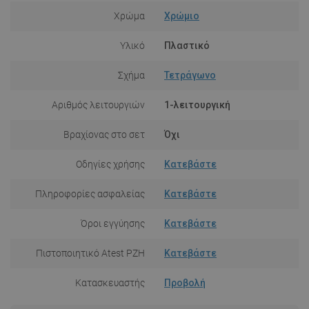
Χρώμα
Χρώμιο
Υλικό
Πλαστικό
Σχήμα
Τετράγωνο
Αριθμός λειτουργιών
1-λειτουργική
Βραχίονας στο σετ
Όχι
Οδηγίες χρήσης
Κατεβάστε
Πληροφορίες ασφαλείας
Κατεβάστε
Όροι εγγύησης
Κατεβάστε
Πιστοποιητικό Atest PZH
Κατεβάστε
Κατασκευαστής
Προβολή