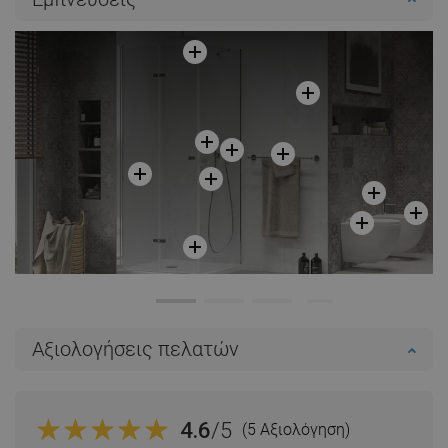
Σύγκριση
favorite_border
Αγαπημένα
Σύγκριση
favorite_border
Αγαπημένα
Αξιολογήσεις πελατών
4.6
/5
(5 Αξιολόγηση)