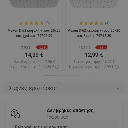
(5)
(4)
Mexen D-62 κεφαλή ντους 20x20
Mexen D-62 κεφαλή ντους 20x20
cm, χρώμιο - 79762-00
cm, λευκή - 79762-20
17,90 €
16,20 €
-19,61%
-19,81%
14,39 €
12,99 €
Κατάλογος τιμής:
17,90 €
Κατάλογος τιμής:
16,20 €
Η χαμηλότερη τιμή: 14,39 €
Η χαμηλότερη τιμή: 12,99 €
Διαθεσιμότητα:
Σε απόθεμα
Διαθεσιμότητα:
Σε απόθεμα
Στο καλάθι
Στο καλάθι
Συχνές ερωτήσεις
Σύγκριση
favorite_border
Αγαπημένα
Σύγκριση
favorite_border
Αγαπημένα
Δεν βρήκες απάντηση;
Γράψε μας
Ρώτησέ μας μια ερώτηση