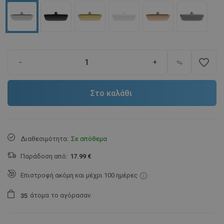
favorite_border
-
+
Στο καλάθι
Διαθεσιμότητα:
Σε απόθεμα
Παράδοση από:
17.99 €
Επιστροφή ακόμη και μέχρι 100 ημέρες
άτομα
το αγόρασαν.
3
5