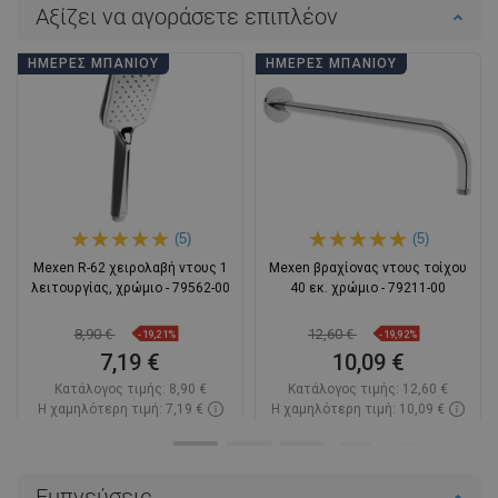
Αξίζει να αγοράσετε επιπλέον
ΗΜΈΡΕΣ ΜΠΆΝΙΟΥ
ΗΜΈΡΕΣ ΜΠΆΝΙΟΥ
(5)
(5)
Mexen R-62 χειρολαβή ντους 1
Mexen βραχίονας ντους τοίχου
λειτουργίας, χρώμιο - 79562-00
40 εκ. χρώμιο - 79211-00
8,90 €
12,60 €
-19,21%
-19,92%
7,19 €
10,09 €
Κατάλογος τιμής:
8,90 €
Κατάλογος τιμής:
12,60 €
Η χαμηλότερη τιμή: 7,19 €
Η χαμηλότερη τιμή: 10,09 €
Διαθεσιμότητα:
Σε απόθεμα
Διαθεσιμότητα:
Σε απόθεμα
Στο καλάθι
Στο καλάθι
Εμπνεύσεις