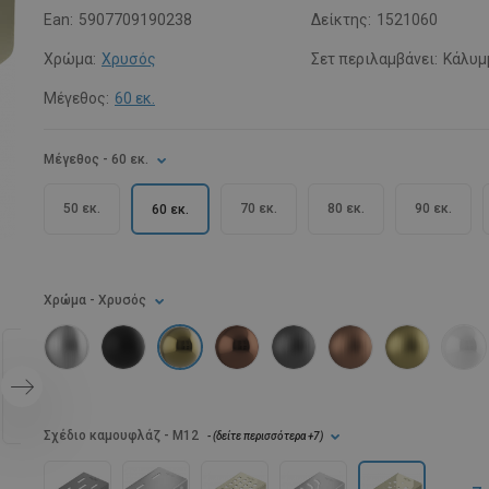
Ean:
5907709190238
Δείκτης:
1521060
Χρώμα:
Χρυσός
Σετ περιλαμβάνει:
Κάλυμ
Μέγεθος:
60 εκ.
Μέγεθος
- 60 εκ.
50 εκ.
70 εκ.
80 εκ.
90 εκ.
60 εκ.
Χρώμα
- Χρυσός
Σχέδιο καμουφλάζ
- M12
- (
δείτε περισσότερα
+7
)