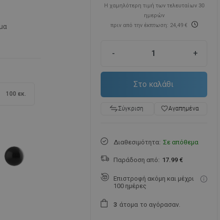
Η χαμηλότερη τιμή των τελευταίων 30
ημερών
πριν από την έκπτωση: 24,49 €
μα
-
+
Στο καλάθι
100 εκ.
favorite_border
Αγαπημένα
Σύγκριση
Διαθεσιμότητα:
Σε απόθεμα
Παράδοση από:
17.99 €
Επιστροφή ακόμη και μέχρι
100 ημέρες
άτομα
το αγόρασαν.
3