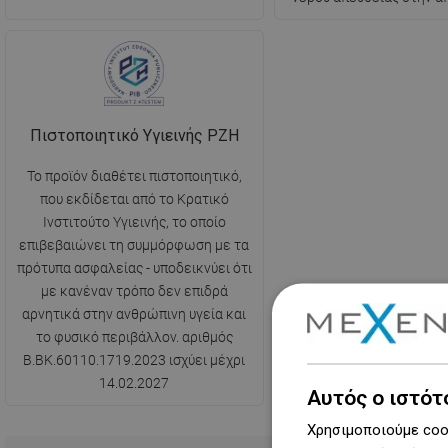
Πιστοποιητικό Υγιεινής PZH
Το προϊόν διαθέτει πιστοποιητικό,
που εκδίδεται από το Κρατικό
Ινστιτούτο Υγιεινής, το οποίο
επιβεβαιώνει τη συμμόρφωση με τα
πρότυπα ασφαλείας - υποδεικνύει ότι
με κανέναν τρόπο δεν επιδρά
αρνητικά στην ανθρώπινη υγεία και
το φυσικό περιβάλλον. αριθμός
B.BK.60110.1719.2023 ισχύει μέχρι
14.02.2027
Αυτός ο ιστότ
Χρησιμοποιούμε cook