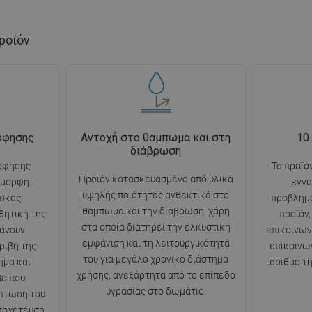
ροϊόν
όφησης
Αντοχή στο θαμπωμα και στη
10
διάβρωση
όφησης
Το προϊό
Προϊόν κατασκευασμένο από υλικά
όμορφη
εγγύ
υψηλής ποιότητας ανθεκτικά στο
σκας,
προβλημ
θαμπωμα και την διάβρωση, χάρη
θητική της
προϊόν
στα οποία διατηρεί την ελκυστική
άνουν
επικοινω
εμφάνιση και τη λειτουργικότητά
ριβή της
επικοινω
του για μεγάλο χρονικό διάστημα
ημα και
αριθμό τ
χρήσης, ανεξάρτητα από το επίπεδο
βο που
υγρασίας στο δωμάτιο.
 πτώση του
ποχέτευση.