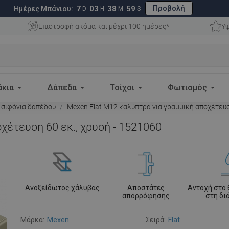
Προβολή
7
03
38
58
Ημέρες Μπάνιου:
D
H
M
S
Επιστροφή ακόμα και μέχρι 100 ημέρες*
Υψ
άκια
Δάπεδα
Τοίχοι
Φωτισμός
 σιφόνια δαπέδου
Mexen Flat Μ12 καλύπτρα για γραμμική αποχέτευση
χέτευση 60 εκ., χρυσή - 1521060
Ανοξείδωτος χάλυβας
Αποστάτες
Αντοχή στο
απορρόφησης
στη δ
Μάρκα:
Mexen
Σειρά:
Flat