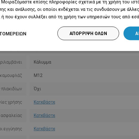
 Μοιραζόμαστε επίσης πληροφορίες σχετικά με τη χρήση του ιστ
ης και ανάλυσης, οι οποίοι ενδέχεται να τις συνδυάσουν με άλλ
 ή που έχουν συλλέξει από τη χρήση των υπηρεσιών τους από εσά
Σειρά
Flat
ΤΟΜΕΡΕΙΏΝ
ΑΠΌΡΡΙΨΗ ΌΛΩΝ
Α
Μέγεθος
60 εκ.
Χρώμα
Χρυσός
ριλαμβάνει
Κάλυμμα
 καμουφλάζ
M12
 πλακιδίων
Όχι
ίες χρήσης
Κατεβάστε
 ασφαλείας
Κατεβάστε
ι εγγύησης
Κατεβάστε