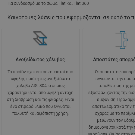
Για συνδυασμό με το σώμα Flat και Flat 360
Καινοτόμες λύσεις που εφαρμόζονται σε αυτό το π
Ανοξείδωτος χάλυβας
Αποστάτες απορρ
Το προϊόν έχει κατασκευαστεί από
Οι αποστάτες απορρ
υψηλής ποιότητας ανοξείδωτο
εγγυώνται την ομοι
χάλυβα AISI 304, ο οποίος
τοποθέτηση της μά
χαρακτηρίζεται από υψηλή αντοχή
εξασφαλίζοντας την αισ
στη διάβρωση και τις φθορές. Είναι
εμφάνιση. Προλαμβ
ένα στιβαρό υλικό που εγγυάται
αποτελεσματικά την τ
πολυετή και αξιόπιστη χρήση.
σχάρας με το περίβλ
μειώνουν τον θόρυ
δημιουργείται κατά την
νερού απευθείας στην α