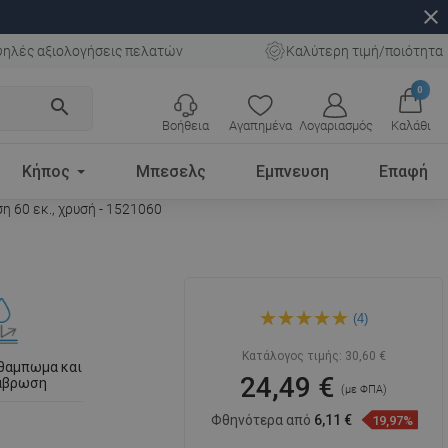
close
ηλές αξιολογήσεις πελατών
Καλύτερη τιμή/ποιότητα
0
search
Βοήθεια
Αγαπημένα
Λογαριασμός
Καλάθι
Κήπος
Μπεσελς
Εμπνευση
Επαφή
 60 εκ., χρυσή - 1521060
Mexen Flat Μ12 καλύπτρα
(4)
για γραμμική αποχέτευση 60
εκ., χρυσή - 1521060
Κατάλογος τιμής:
30,60 €
 θαμπωμα και
24,49 €
ιάβρωση
(με ΦΠΑ)
Φθηνότερα από
6,11 €
19,97%