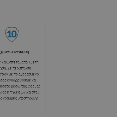
 χρόνια εγγύηση
ν καλύπτεται από 10ετή
ηση. Σε περίπτωση
άτων με το αγορασμένο
, σας ενθαρρύνουμε να
νήσετε μέσω της φόρμας
νίας ή τηλεφωνικά στον
ης γραμμής υποστήριξης.