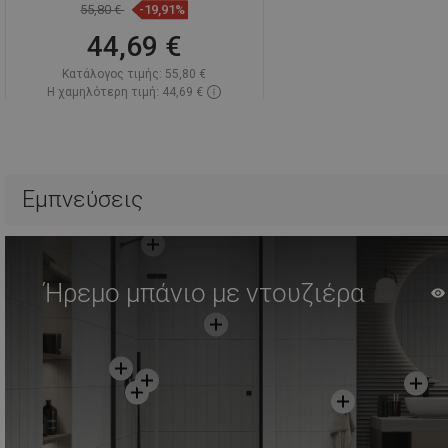
55,80 €
-19,91%
44,69 €
Κατάλογος τιμής:
55,80 €
Η χαμηλότερη τιμή: 44,69 €
Διαθεσιμότητα:
Σε απόθεμα
Στο καλάθι
Σύγκριση
favorite_border
Αγαπημένα
Εμπνεύσεις
Ήρεμο μπάνιο με ντουζιέρα