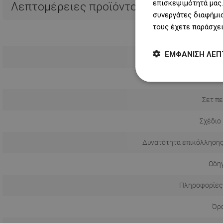
επισκεψιμότητά μας.
Λεπτομέρειες προϊόντος
συνεργάτες διαφήμισ
τους έχετε παράσχει
ΕΜΦΆΝΙΣΗ ΛΕΠ
Σετ πε
Σχέδιο
Δυνατότητα επικόλλησης
Οδηγ
Πληροφορίες
Όρο