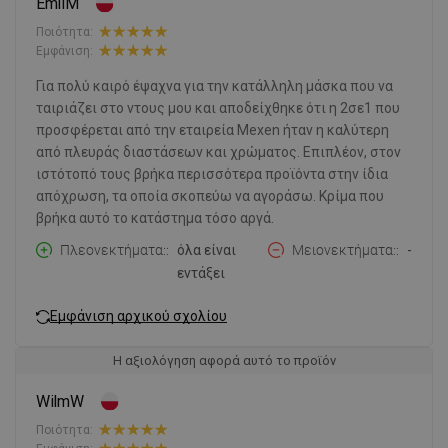
EmilM
Ποιότητα:
Εμφάνιση:
Για πολύ καιρό έψαχνα για την κατάλληλη μάσκα που να
ταιριάζει στο ντους μου και αποδείχθηκε ότι η 2σε1 που
προσφέρεται από την εταιρεία Mexen ήταν η καλύτερη
από πλευράς διαστάσεων και χρώματος. Επιπλέον, στον
ιστότοπό τους βρήκα περισσότερα προϊόντα στην ίδια
απόχρωση, τα οποία σκοπεύω να αγοράσω. Κρίμα που
βρήκα αυτό το κατάστημα τόσο αργά.
Πλεονεκτήματα:
όλα είναι
Μειονεκτήματα:
-
εντάξει
Εμφάνιση αρχικού σχολίου
Η αξιολόγηση αφορά αυτό το προϊόν
WilmW
Ποιότητα: