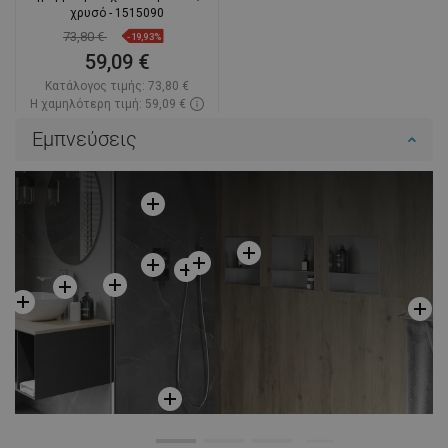
χρυσό - 1515090
73,80 €
-19,93%
59,09 €
Κατάλογος τιμής:
73,80 €
Η χαμηλότερη τιμή: 59,09 €
Διαθεσιμότητα:
Σε απόθεμα
Εμπνεύσεις
Στο καλάθι
Σύγκριση
favorite_border
Αγαπημένα