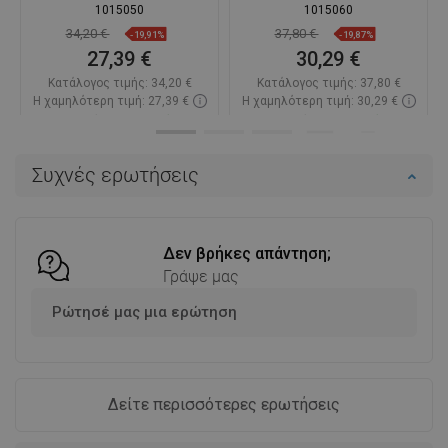
1015050
1015060
34,20 €
37,80 €
-19,91%
-19,87%
27,39 €
30,29 €
Κατάλογος τιμής:
34,20 €
Κατάλογος τιμής:
37,80 €
Η χαμηλότερη τιμή: 27,39 €
Η χαμηλότερη τιμή: 30,29 €
Διαθεσιμότητα:
Σε απόθεμα
Διαθεσιμότητα:
Σε απόθεμα
Στο καλάθι
Στο καλάθι
Συχνές ερωτήσεις
Σύγκριση
favorite_border
Αγαπημένα
Σύγκριση
favorite_border
Αγαπημένα
Δεν βρήκες απάντηση;
Γράψε μας
Ρώτησέ μας μια ερώτηση
Δείτε περισσότερες ερωτήσεις