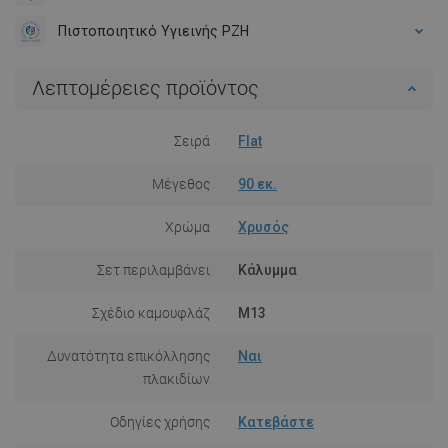
Πιστοποιητικό Υγιεινής PZH
Λεπτομέρειες προϊόντος
Σειρά
Flat
Μέγεθος
90 εκ.
Χρώμα
Χρυσός
Σετ περιλαμβάνει
Κάλυμμα
Σχέδιο καμουφλάζ
M13
Δυνατότητα επικόλλησης
Ναι
πλακιδίων
Οδηγίες χρήσης
Κατεβάστε