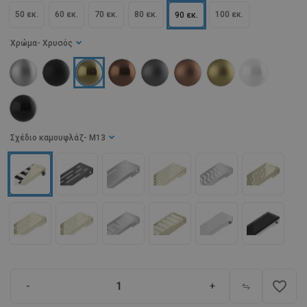
50 εκ.
60 εκ.
70 εκ.
80 εκ.
100 εκ.
90 εκ.
Χρώμα
- Χρυσός
Σχέδιο καμουφλάζ
- M13
favorite_border
-
+