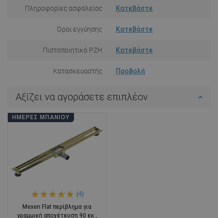
Πληροφορίες ασφαλείας
Κατεβάστε
Όροι εγγύησης
Κατεβάστε
Πιστοποιητικό PZH
Κατεβάστε
Κατασκευαστής
Προβολή
Αξίζει να αγοράσετε επιπλέον
ΗΜΈΡΕΣ ΜΠΆΝΙΟΥ
(4)
Mexen Flat περίβλημα για
γραμμική αποχέτευση 90 εκ.,