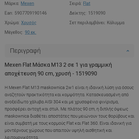
Μάρκα:
Mexen
Σειρά:
Flat
Ean:
5907709190146
Δείκτης:
1519090
Χρώμα:
Χρυσός
Σετ περιλαμβάνει:
Κάλυμμα
Μέγεθος:
90 εκ.
Περιγραφή
Mexen Flat Μάσκα M13 2 σε 1 για γραμμική
αποχέτευση 90 cm, χρυσή - 1519090
Η Mexen Flat M13 maskownica 2w1 είναι η ιδανική λύση για όσους
αναζητούν πρακτικότητα και κομψότητα. Κατασκευασμένη από
ανοξείδωτο χάλυβα AISI 304 και με χρυσαφένιο φινίρισμα,
προσφέρει αντοχή και στυλ. Με πλάτος 90 cm, η διπλής όψεως
maskownica διαθέτει αποστάτες που μειώνουν τους θορύβους και
είναι συμβατή με τους κορμούς Flat και Flat 360. Είναι ιδανική για
μοντέρνους χώρους που απαιτούν υψηλή αισθητική και
λειτουργικότητα.