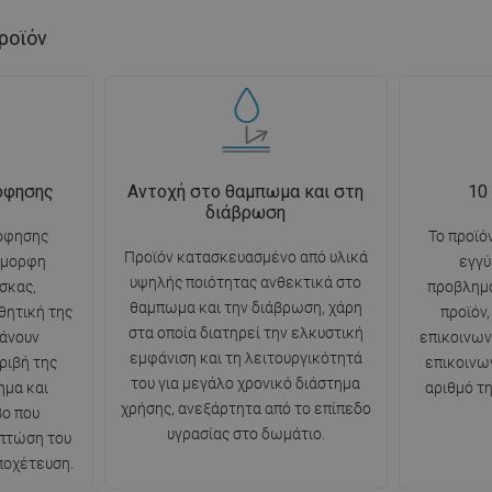
ροϊόν
όφησης
Αντοχή στο θαμπωμα και στη
10
διάβρωση
όφησης
Το προϊό
Προϊόν κατασκευασμένο από υλικά
όμορφη
εγγύ
υψηλής ποιότητας ανθεκτικά στο
σκας,
προβλημ
θαμπωμα και την διάβρωση, χάρη
θητική της
προϊόν
στα οποία διατηρεί την ελκυστική
άνουν
επικοινω
εμφάνιση και τη λειτουργικότητά
ριβή της
επικοινω
του για μεγάλο χρονικό διάστημα
ημα και
αριθμό τ
χρήσης, ανεξάρτητα από το επίπεδο
βο που
υγρασίας στο δωμάτιο.
 πτώση του
ποχέτευση.