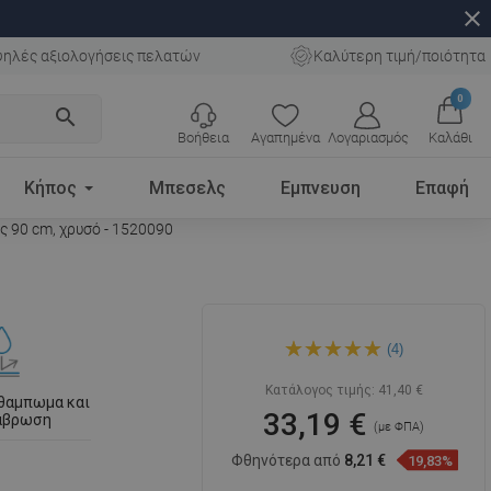
close
ηλές αξιολογήσεις πελατών
Καλύτερη τιμή/ποιότητα
0
search
Βοήθεια
Αγαπημένα
Λογαριασμός
Καλάθι
Κήπος
Μπεσελς
Εμπνευση
Επαφή
 90 cm, χρυσό - 1520090
Mexen Flat M01 καλυπτικό
(4)
γραμμικής αποχέτευσης 90
cm, χρυσό - 1520090
Κατάλογος τιμής:
41,40 €
 θαμπωμα και
33,19 €
ιάβρωση
(με ΦΠΑ)
Φθηνότερα από
8,21 €
19,83%