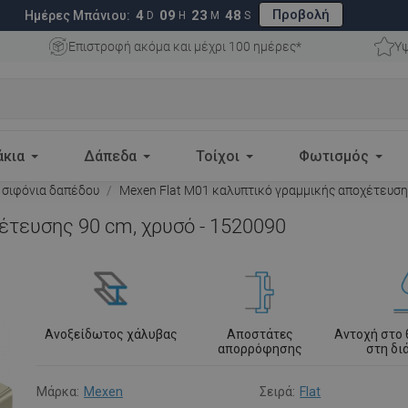
Προβολή
4
09
23
47
Ημέρες Μπάνιου:
D
H
M
S
Επιστροφή ακόμα και μέχρι 100 ημέρες*
Υψ
άκια
Δάπεδα
Τοίχοι
Φωτισμός
 σιφόνια δαπέδου
Mexen Flat M01 καλυπτικό γραμμικής αποχέτευσης
έτευσης 90 cm, χρυσό - 1520090
Ανοξείδωτος χάλυβας
Αποστάτες
Αντοχή στο
απορρόφησης
στη δ
Μάρκα:
Mexen
Σειρά:
Flat