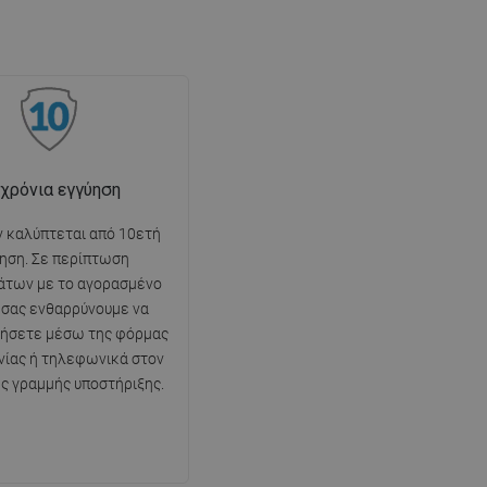
 χρόνια εγγύηση
ν καλύπτεται από 10ετή
ηση. Σε περίπτωση
άτων με το αγορασμένο
, σας ενθαρρύνουμε να
νήσετε μέσω της φόρμας
νίας ή τηλεφωνικά στον
ης γραμμής υποστήριξης.