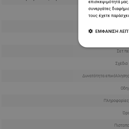
επισκεψιμότητά μας.
συνεργάτες διαφήμισ
τους έχετε παράσχει
ΕΜΦΆΝΙΣΗ ΛΕΠ
Σετ πε
Σχέδιο
Δυνατότητα επικόλλησης
Οδηγ
Πληροφορίες
Όρο
Πιστοπο