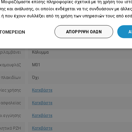
 Μοιραζόμαστε επίσης πληροφορίες σχετικά με τη χρήση του ιστ
ης και ανάλυσης, οι οποίοι ενδέχεται να τις συνδυάσουν με άλλ
Σειρά
Flat
 ή που έχουν συλλέξει από τη χρήση των υπηρεσιών τους από εσά
Μέγεθος
90 εκ.
ΤΟΜΕΡΕΙΏΝ
ΑΠΌΡΡΙΨΗ ΌΛΩΝ
Α
Χρώμα
Χρυσός
ριλαμβάνει
Κάλυμμα
 καμουφλάζ
M01
 πλακιδίων
Όχι
ίες χρήσης
Κατεβάστε
 ασφαλείας
Κατεβάστε
ι εγγύησης
Κατεβάστε
ιητικό PZH
Κατεβάστε