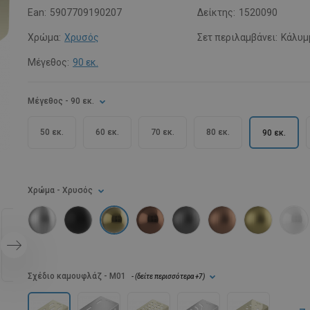
Ean:
5907709190207
Δείκτης:
1520090
Χρώμα:
Χρυσός
Σετ περιλαμβάνει:
Κάλυμ
Μέγεθος:
90 εκ.
Μέγεθος
- 90 εκ.
50 εκ.
60 εκ.
70 εκ.
80 εκ.
90 εκ.
Χρώμα
- Χρυσός
Σχέδιο καμουφλάζ
- M01
- (
δείτε περισσότερα
+7
)