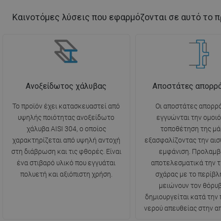
Καινοτόμες λύσεις που εφαρμόζονται σε αυτό το π
Ανοξείδωτος χάλυβας
Αποστάτες απορρ
Το προϊόν έχει κατασκευαστεί από
Οι αποστάτες απορρ
υψηλής ποιότητας ανοξείδωτο
εγγυώνται την ομοι
χάλυβα AISI 304, ο οποίος
τοποθέτηση της μά
χαρακτηρίζεται από υψηλή αντοχή
εξασφαλίζοντας την αισ
στη διάβρωση και τις φθορές. Είναι
εμφάνιση. Προλαμβ
ένα στιβαρό υλικό που εγγυάται
αποτελεσματικά την τ
πολυετή και αξιόπιστη χρήση.
σχάρας με το περίβλ
μειώνουν τον θόρυ
δημιουργείται κατά την
νερού απευθείας στην α