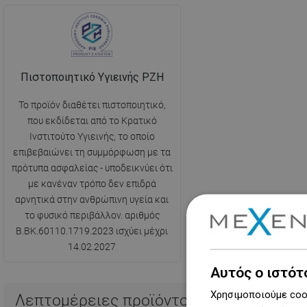
Πιστοποιητικό Υγιεινής PZH
Το προϊόν διαθέτει πιστοποιητικό,
που εκδίδεται από το Κρατικό
Ινστιτούτο Υγιεινής, το οποίο
επιβεβαιώνει τη συμμόρφωση με τα
πρότυπα ασφαλείας - υποδεικνύει ότι
με κανέναν τρόπο δεν επιδρά
αρνητικά στην ανθρώπινη υγεία και
το φυσικό περιβάλλον. αριθμός
B.BK.60110.1719.2023 ισχύει μέχρι
14.02.2027
Αυτός ο ιστότ
Χρησιμοποιούμε cook
Λεπτομέρειες προϊόντος