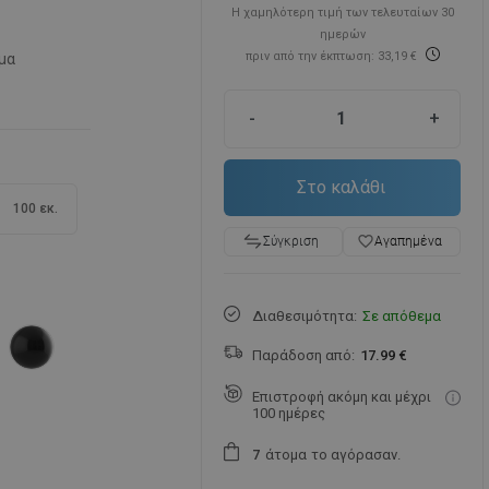
Η χαμηλότερη τιμή των τελευταίων 30
ημερών
πριν από την έκπτωση: 33,19 €
μα
-
+
Στο καλάθι
100 εκ.
favorite_border
Αγαπημένα
Σύγκριση
Διαθεσιμότητα:
Σε απόθεμα
Παράδοση από:
17.99 €
Επιστροφή ακόμη και μέχρι
100 ημέρες
άτομα
το αγόρασαν.
7