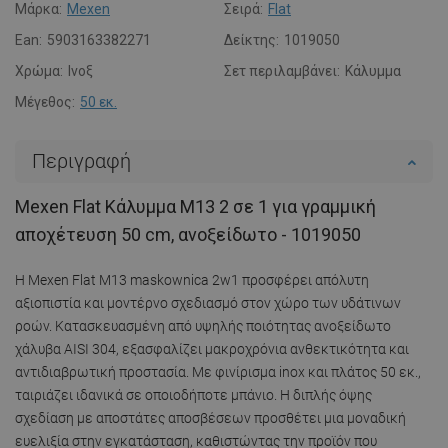
Μάρκα:
Mexen
Σειρά:
Flat
Ean:
5903163382271
Δείκτης:
1019050
Χρώμα:
Ινοξ
Σετ περιλαμβάνει:
Κάλυμμα
Μέγεθος:
50 εκ.
Περιγραφή
Mexen Flat Κάλυμμα M13 2 σε 1 για γραμμική
αποχέτευση 50 cm, ανοξείδωτο - 1019050
Η Mexen Flat M13 maskownica 2w1 προσφέρει απόλυτη
αξιοπιστία και μοντέρνο σχεδιασμό στον χώρο των υδάτινων
ροών. Κατασκευασμένη από υψηλής ποιότητας ανοξείδωτο
χάλυβα AISI 304, εξασφαλίζει μακροχρόνια ανθεκτικότητα και
αντιδιαβρωτική προστασία. Με φινίρισμα inox και πλάτος 50 εκ.,
ταιριάζει ιδανικά σε οποιοδήποτε μπάνιο. Η διπλής όψης
σχεδίαση με αποστάτες αποσβέσεων προσθέτει μια μοναδική
ευελιξία στην εγκατάσταση, καθιστώντας την προϊόν που