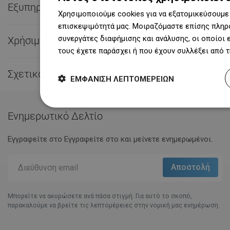
Εξυπηρέτηση πελατών

Χρησιμοποιούμε cookies για να εξατομικεύσουμε 
επισκεψιμότητά μας. Μοιραζόμαστε επίσης πληρο
συνεργάτες διαφήμισης και ανάλυσης, οι οποίοι
Χρήσιμες συνδέσεις

τους έχετε παράσχει ή που έχουν συλλέξει από 
Σχετικά με εμάς

ΕΜΦΆΝΙΣΗ ΛΕΠΤΟΜΕΡΕΙΏΝ
Ενημερωτικό Δελτίο
Εγγραφείτε στο Eγγραφείτε στο και μείνετε ενημερωμένοι.
Μπορείτε να ακυρώσετε ανά πάσα στιγμή. Για αυτό το σκοπό,
παρακαλούμε να βρείτε τις λεπτομέρειες στην νομική μας ενημέρωση.