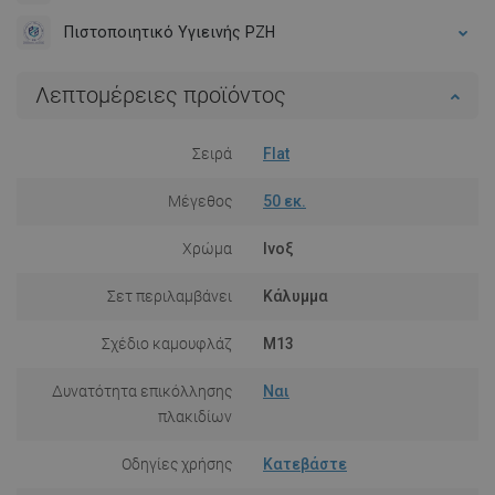
Πιστοποιητικό Υγιεινής PZH
Λεπτομέρειες προϊόντος
Σειρά
Flat
Μέγεθος
50 εκ.
Χρώμα
Ινοξ
Σετ περιλαμβάνει
Κάλυμμα
Σχέδιο καμουφλάζ
M13
Δυνατότητα επικόλλησης
Ναι
πλακιδίων
Οδηγίες χρήσης
Κατεβάστε