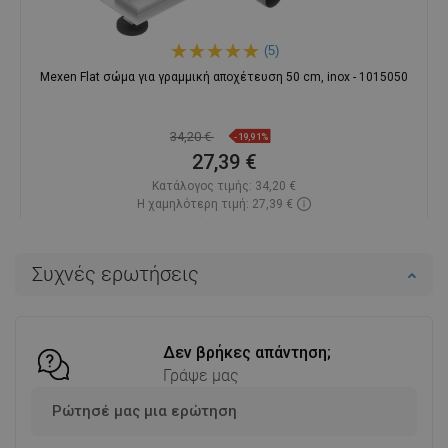
(5)
Mexen Flat σώμα για γραμμική αποχέτευση 50 cm, inox - 1015050
34,20 €
-19,91%
27,39 €
Κατάλογος τιμής:
34,20 €
Η χαμηλότερη τιμή: 27,39 €
Διαθεσιμότητα:
Σε απόθεμα
Στο καλάθι
Συχνές ερωτήσεις
Σύγκριση
favorite_border
Αγαπημένα
Δεν βρήκες απάντηση;
Γράψε μας
Ρώτησέ μας μια ερώτηση