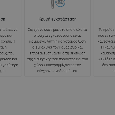
ωση
Κρυφή εγκατάσταση
 πρέπει να
Σύγχρονο σύστημα, στο οποίο όλα τα
Το προϊόν
θερά και
στοιχεία εγκατάστασης είναι
που εντυπ
 χρήση. Η
κρυμμένα. Αυτή η καινοτόμος λύση
και τονίζε
αι η
διευκολύνει τον καθαρισμό και
Η καθημ
ρους, που
επηρεάζει σημαντικά τη βελτίωση
καθαρισμ
ερέωση και
της αισθητικής του προϊόντος και του
λεκέδες ε
 μεγαλύτερη
χώρου, υπογραμμίζοντας τον
δεν απα
χου.
σύγχρονο σχεδιασμό του.
α