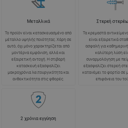
Μεταλλικά
Στερεή στερέ
Το προϊόν είναι κατασκευασμένο από
Τα κρεμαστά αντικείμενα
μέταλλο υψηλής ποιότητας. Χάρη σε
είναι εξαιρετικά στα
αυτό, όχι μόνο χαρακτηρίζεται από
ασφαλή για καθημερινή
μοντέρνα εμφάνιση, αλλά και
καλύτερη λύση είν
εξαιρετική αντοχή. Η στιβαρή
συναρμολόγηση με πεί
κατασκευή εξασφαλίζει
εξασφαλίζει στερεή στ
μακροχρόνια λειτουργικότητα και
κατανέμει το φορτίο σε
ανθεκτικότητα στις φθορές.
επιφάνεια του τοί
2 χρόνια εγγύηση