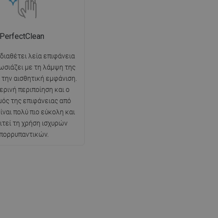
PerfectClean
 διαθέτει λεία επιφάνεια
ωσιάζει με τη λάμψη της
ι την αισθητική εμφάνιση.
ερινή περιποίηση και ο
ός της επιφάνειας από
ίναι πολύ πιο εύκολη και
ιτεί τη χρήση ισχυρών
πορρυπαντικών.