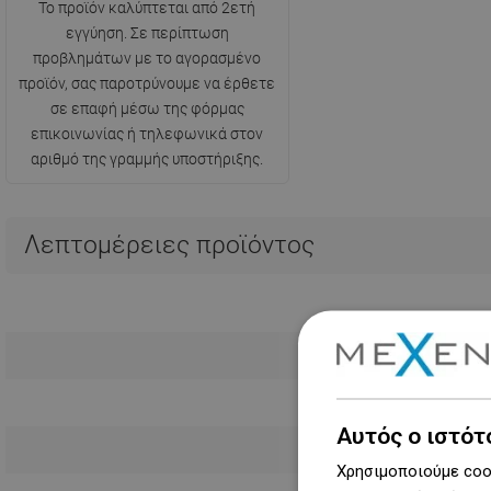
Το προϊόν καλύπτεται από 2ετή
εγγύηση. Σε περίπτωση
προβλημάτων με το αγορασμένο
προϊόν, σας παροτρύνουμε να έρθετε
σε επαφή μέσω της φόρμας
επικοινωνίας ή τηλεφωνικά στον
αριθμό της γραμμής υποστήριξης.
Λεπτομέρειες προϊόντος
Αυτός ο ιστότ
Χρησιμοποιούμε cook