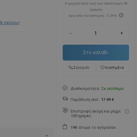
Η χαμηλότερη τιμή των τελευταίων 30
ημερών
πριν από την έκπτωση: 11,59 €
ε πείρους
-
+
Στο καλάθι
favorite_border
Αγαπημένα
Σύγκριση
Διαθεσιμότητα:
Σε απόθεμα
Παράδοση από:
17.99 €
Επιστροφή ακόμη και μέχρι
100 ημέρες
άτομα
το αγόρασαν.
1
9
6