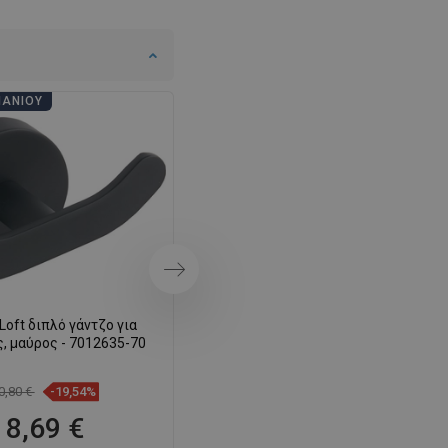
SWEDISH
FINNISH
PORTUGUESE
ΠΆΝΙΟΥ
ΗΜΈΡΕΣ ΜΠΆΝΙΟΥ
CROATIAN
GREEK
SLOVENIAN
Επόμενο
Loft διπλό γάντζο για
Mexen Loft ποτήρι για
, μαύρος - 7012635-70
οδοντόβουρτσες, μαύρο -
7012638-70
0,80 €
-19,54%
14,40 €
-19,51%
8,69 €
11,59 €