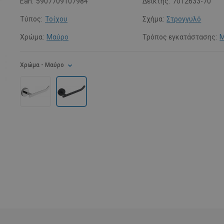
Ean:
5907709107984
Δείκτης:
7012633-70
Τύπος:
Τοίχου
Σχήμα:
Στρογγυλό
Χρώμα:
Μαύρο
Τρόπος εγκατάστασης:
Μ
Χρώμα
- Μαύρο