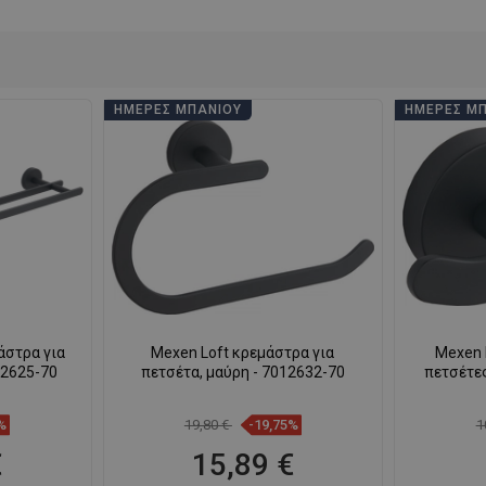
ΗΜΈΡΕΣ ΜΠΆΝΙΟΥ
ΗΜΈΡΕΣ Μ
άστρα για
Mexen Loft κρεμάστρα για
Mexen 
12625-70
πετσέτα, μαύρη - 7012632-70
πετσέτες
%
19,80 €
-19,75%
1
€
15,89 €