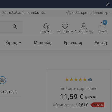
close
ηλές αξιολογήσεις πελατών
Καλύτερη τιμή/ποιότητα
0
search
Βοήθεια
Αγαπημένα
Λογαριασμός
Καλάθι
Κήπος
Μπεσελς
Εμπνευση
Επαφή
Mexen Loft θήκη για χαρτί
(6)
υγείας, μαύρο - 7012633-70
Κατάλογος τιμής:
14,40 €
κατάσταση
11,59 €
(με ΦΠΑ)
Φθηνότερα από
2,81 €
19,51%