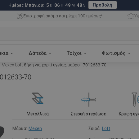
Προβολή
5
06
49
47
Ημέρες Μπάνιου:
D
H
M
S
Επιστροφή ακόμα και μέχρι 100 ημέρες*
Υψ
άκια
Δάπεδα
Τοίχοι
Φωτισμός
Mexen Loft θήκη για χαρτί υγείας, μαύρο - 7012633-70
 7012633-70
Μεταλλικά
Στερεή στερέωση
Κρυφή εγ
Μάρκα:
Mexen
Σειρά:
Loft