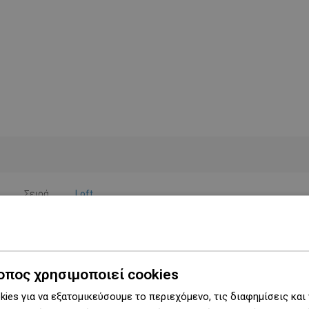
Σειρά
Loft
Πλάτος
18 cm
Ύψος
5 εκ.
οπος χρησιμοποιεί cookies
Τύπος
Τοίχου
ies για να εξατομικεύσουμε το περιεχόμενο, τις διαφημίσεις και