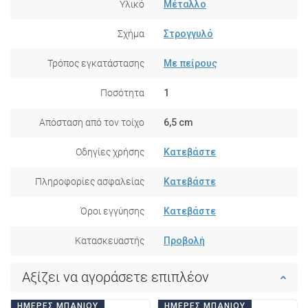
Υλικό
Μέταλλο
Σχήμα
Στρογγυλό
Τρόπος εγκατάστασης
Με πείρους
Ποσότητα
1
Απόσταση από τον τοίχο
6,5 cm
Οδηγίες χρήσης
Κατεβάστε
Πληροφορίες ασφαλείας
Κατεβάστε
Όροι εγγύησης
Κατεβάστε
Κατασκευαστής
Προβολή
Αξίζει να αγοράσετε επιπλέον
ΗΜΈΡΕΣ ΜΠΆΝΙΟΥ
ΗΜΈΡΕΣ ΜΠΆΝΙΟΥ