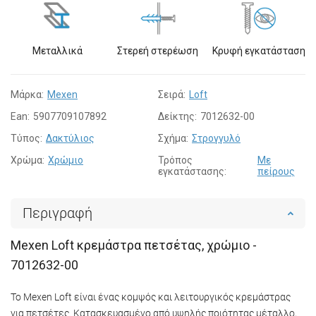
Μεταλλικά
Στερεή στερέωση
Κρυφή εγκατάσταση
Μάρκα:
Mexen
Σειρά:
Loft
Ean:
5907709107892
Δείκτης:
7012632-00
Τύπος:
Δακτύλιος
Σχήμα:
Στρογγυλό
Χρώμα:
Χρώμιο
Τρόπος
Με
εγκατάστασης:
πείρους
Περιγραφή
Mexen Loft κρεμάστρα πετσέτας, χρώμιο -
7012632-00
Το Mexen Loft είναι ένας κομψός και λειτουργικός κρεμάστρας
για πετσέτες. Κατασκευασμένο από υψηλής ποιότητας μέταλλο,