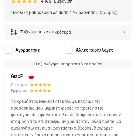
4.9
/5
Εμφάνιση
Συνολική βαθμολογία με βάση 4 Αξιολόγηση
(10 χώρες)
Ταξινόμηση κατά:
Νεότερα
Αγοράστηκε
Άλλες παραλλαγές
Η αξιολόγηση αφορά αυτό το προϊόν
GracP
Ποιότητα:
Εμφάνιση:
Το κρεμάστρα Mexen Loft κάλυψε πλήρως τις
προσδοκίες μου, μερικές φορές το προϊόν στις
φωτογραφίες φαίνεται τελείως διαφορετικό και ήμουν
έτοιμος να το επιστρέψω αν χρειαζόταν, αλλά πρέπει να
ομολογήσω ότι είναι φανταστικό. Χωράει διάφορες
πετσέτες, γι' αυτό μπορείτε να το χρησιμοποιήσετε ως