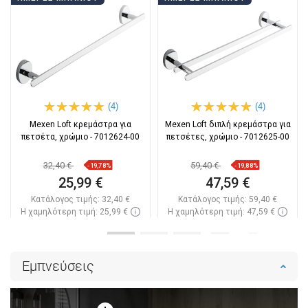
(4)
(4)
Mexen Loft κρεμάστρα για
Mexen Loft διπλή κρεμάστρα για
πετσέτα, χρώμιο - 7012624-00
πετσέτες, χρώμιο - 7012625-00
32,40 €
59,40 €
-19,78%
-19,88%
25,99 €
47,59 €
Κατάλογος τιμής:
32,40 €
Κατάλογος τιμής:
59,40 €
Η χαμηλότερη τιμή: 25,99 €
Η χαμηλότερη τιμή: 47,59 €
Διαθεσιμότητα:
Σε απόθεμα
Διαθεσιμότητα:
Σε απόθεμα
Στο καλάθι
Στο καλάθι
Εμπνεύσεις
Σύγκριση
favorite_border
Αγαπημένα
Σύγκριση
favorite_border
Αγαπημένα