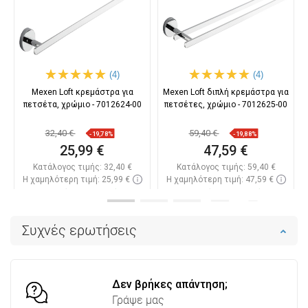
(4)
(4)
Mexen Loft κρεμάστρα για
Mexen Loft διπλή κρεμάστρα για
πετσέτα, χρώμιο - 7012624-00
πετσέτες, χρώμιο - 7012625-00
32,40 €
59,40 €
-19,78%
-19,88%
25,99 €
47,59 €
Κατάλογος τιμής:
32,40 €
Κατάλογος τιμής:
59,40 €
Η χαμηλότερη τιμή: 25,99 €
Η χαμηλότερη τιμή: 47,59 €
Διαθεσιμότητα:
Σε απόθεμα
Διαθεσιμότητα:
Σε απόθεμα
Στο καλάθι
Στο καλάθι
Συχνές ερωτήσεις
Σύγκριση
favorite_border
Αγαπημένα
Σύγκριση
favorite_border
Αγαπημένα
Δεν βρήκες απάντηση;
Γράψε μας