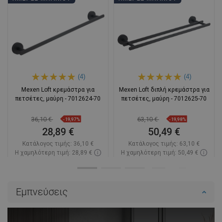
(4)
(4)
Mexen Loft κρεμάστρα για
Mexen Loft διπλή κρεμάστρα για
πετσέτες, μαύρη - 7012624-70
πετσέτες, μαύρη - 7012625-70
36,10 €
63,10 €
-19,97%
-19,98%
28,89 €
50,49 €
Κατάλογος τιμής:
36,10 €
Κατάλογος τιμής:
63,10 €
Η χαμηλότερη τιμή: 28,89 €
Η χαμηλότερη τιμή: 50,49 €
Διαθεσιμότητα:
Σε απόθεμα
Διαθεσιμότητα:
Σε απόθεμα
Στο καλάθι
Στο καλάθι
Εμπνεύσεις
Σύγκριση
favorite_border
Αγαπημένα
Σύγκριση
favorite_border
Αγαπημένα