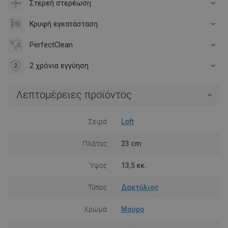
Στερεή στερέωση
Κρυφή εγκατάσταση
PerfectClean
2 χρόνια εγγύηση
Λεπτομέρειες προϊόντος
Σειρά
Loft
Πλάτος
23 cm
Ύψος
13,5 εκ.
Τύπος
Δακτύλιος
Χρώμα
Μαύρο