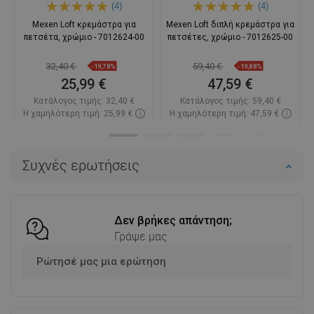
(4)
(4)
Mexen Loft κρεμάστρα για
Mexen Loft διπλή κρεμάστρα για
πετσέτα, χρώμιο - 7012624-00
πετσέτες, χρώμιο - 7012625-00
32,40 €
59,40 €
-19,78%
-19,88%
25,99 €
47,59 €
Κατάλογος τιμής:
32,40 €
Κατάλογος τιμής:
59,40 €
Η χαμηλότερη τιμή: 25,99 €
Η χαμηλότερη τιμή: 47,59 €
Διαθεσιμότητα:
Σε απόθεμα
Διαθεσιμότητα:
Σε απόθεμα
Στο καλάθι
Στο καλάθι
Συχνές ερωτήσεις
Σύγκριση
favorite_border
Αγαπημένα
Σύγκριση
favorite_border
Αγαπημένα
Δεν βρήκες απάντηση;
Γράψε μας
Ρώτησέ μας μια ερώτηση