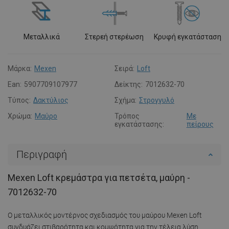
Μεταλλικά
Στερεή στερέωση
Κρυφή εγκατάσταση
Μάρκα:
Mexen
Σειρά:
Loft
Ean:
5907709107977
Δείκτης:
7012632-70
Τύπος:
Δακτύλιος
Σχήμα:
Στρογγυλό
Χρώμα:
Μαύρο
Τρόπος
Με
εγκατάστασης:
πείρους
Περιγραφή
Mexen Loft κρεμάστρα για πετσέτα, μαύρη -
7012632-70
Ο μεταλλικός μοντέρνος σχεδιασμός του μαύρου Mexen Loft
συνδυάζει στιβαρότητα και κομψότητα για την τέλεια λύση