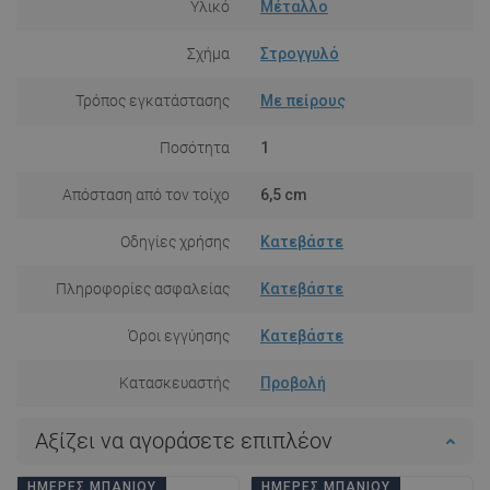
Υλικό
Μέταλλο
Σχήμα
Στρογγυλό
Τρόπος εγκατάστασης
Με πείρους
Ποσότητα
1
Απόσταση από τον τοίχο
6,5 cm
Οδηγίες χρήσης
Κατεβάστε
Πληροφορίες ασφαλείας
Κατεβάστε
Όροι εγγύησης
Κατεβάστε
Κατασκευαστής
Προβολή
Αξίζει να αγοράσετε επιπλέον
ΗΜΈΡΕΣ ΜΠΆΝΙΟΥ
ΗΜΈΡΕΣ ΜΠΆΝΙΟΥ