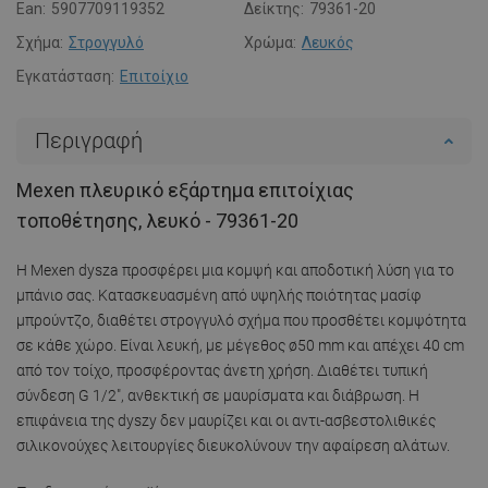
Ean:
5907709119352
Δείκτης:
79361-20
Σχήμα:
Στρογγυλό
Χρώμα:
Λευκός
Εγκατάσταση:
Επιτοίχιο
Περιγραφή
Mexen πλευρικό εξάρτημα επιτοίχιας
τοποθέτησης, λευκό - 79361-20
Η Mexen dysza προσφέρει μια κομψή και αποδοτική λύση για το
μπάνιο σας. Κατασκευασμένη από υψηλής ποιότητας μασίφ
μπρούντζο, διαθέτει στρογγυλό σχήμα που προσθέτει κομψότητα
σε κάθε χώρο. Είναι λευκή, με μέγεθος ø50 mm και απέχει 40 cm
από τον τοίχο, προσφέροντας άνετη χρήση. Διαθέτει τυπική
σύνδεση G 1/2", ανθεκτική σε μαυρίσματα και διάβρωση. Η
επιφάνεια της dyszy δεν μαυρίζει και οι αντι-ασβεστολιθικές
σιλικονούχες λειτουργίες διευκολύνουν την αφαίρεση αλάτων.