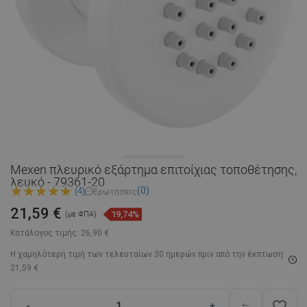
Mexen πλευρικό εξάρτημα επιτοίχιας τοποθέτησης,
λευκό - 79361-20
(0)
(4)
Ερωτήσεις
21,59 €
19,74%
(με ΦΠΑ)
Κατάλογος τιμής:
26,90 €
Η χαμηλότερη τιμή των τελευταίων 30 ημερών
πριν από την έκπτωση:
21,59 €
favorite_border
-
+