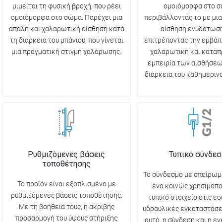
μιμείται τη φυσική βροχή, που ρέει
ομοιόμορφα στο σ
ομοιόμορφα στο σώμα. Παρέχει μια
περιβάλλοντάς το με μια
απαλή και χαλαρωτική αίσθηση κατά
αίσθηση ενυδάτωση
τη διάρκεια του μπάνιου, που γίνεται
επιτρέποντας την εμβάπτ
μια πραγματική στιγμή χαλάρωσης.
χαλαρωτική και καταπ
εμπειρία των αισθήσεω
διάρκεια του καθημερινο
Ρυθμιζόμενες βάσεις
Τυπικό σύνδε
τοποθέτησης
Το σύνδεσμο με σπείρωμα
Το προϊόν είναι εξοπλισμένο με
ένα κοινώς χρησιμοπ
ρυθμιζόμενες βάσεις τοποθέτησης.
τυπικό στοιχείο στις ε
Με τη βοήθειά τους, η ακριβής
υδραυλικές εγκαταστάσε
προσαρμογή του ύψους στήριξης
αυτό, η σύνδεση και η ε