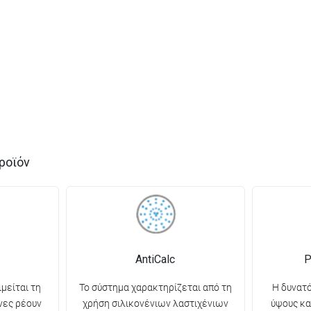
ροϊόν
AntiCalc
Ρ
ιμείται τη
Το σύστημα χαρακτηρίζεται από τη
Η δυνατ
νες ρέουν
χρήση σιλικονένιων λαστιχένιων
ύψους κα