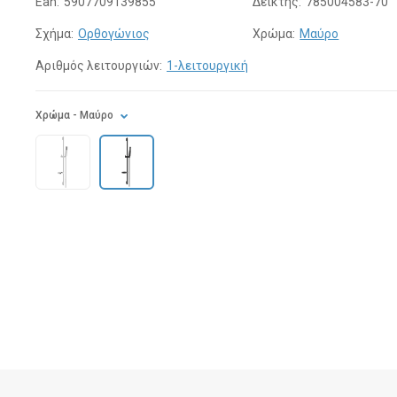
Ean:
5907709139855
Δείκτης:
785004583-70
Σχήμα:
Ορθογώνιος
Χρώμα:
Μαύρο
Αριθμός λειτουργιών:
1-λειτουργική
Χρώμα
- Μαύρο