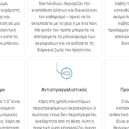
ώμα,
δακτυλιδιών, περιορίζει την
λαβής τ
 ευχάριστη
εναπόθεση αλάτων και διευκολύνει
κατευθύ
ς και
τον καθαρισμό – αρκεί να το
ακόμα πι
ιση σε μια
σκουπίσετε με το χέρι ή με ένα πανί.
λαβής
ραϋντική
Με αυτόν τον τρόπο μπορείτε να
προσαρμογή
ν κατά τη
αποτρέψετε το μπλοκάρισμα των
απολαύσ
ύ μπάνιου.
ακροφυσίων και να αυξήσετε τη
δυν
διάρκεια ζωής του προϊόντος.
σμο
Αντιστραγγαλιστικός
Προ
 1/2" είναι
Χάρη στη χρήση καινοτόμων
Ο σ
οιούμενο
περιστρεφόμενων ακροεκροών, ο
κατασ
σωτερικές
σωλήνας ντους δεν περιστρέφεται,
ανθεκτικό
ις. Χάρη σε
ανεξάρτητα από τη θέση. Αυτή η
Είναι 
γκατάσταση
πρακτική λύση εξασφαλίζει άνεση
θερμοκρ