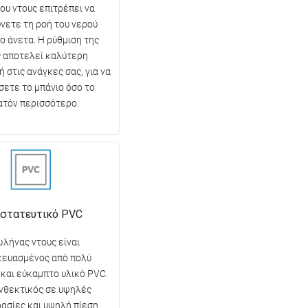
ου ντους επιτρέπει να
νετε τη ροή του νερού
ο άνετα. Η ρύθμιση της
 αποτελεί καλύτερη
 στις ανάγκες σας, για να
ετε το μπάνιο όσο το
ατόν περισσότερο.
στατευτικό PVC
ωλήνας ντους είναι
κευασμένος από πολύ
 και εύκαμπτο υλικό PVC.
ανθεκτικός σε υψηλές
ασίες και υψηλή πίεση