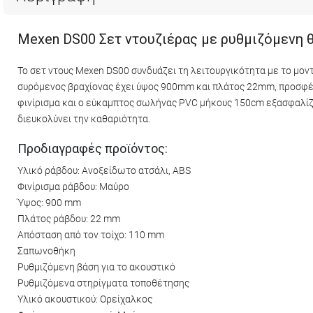
Mexen DS00 Σετ ντουζιέρας με ρυθμιζόμενη θ
Το σετ ντους Mexen DS00 συνδυάζει τη λειτουργικότητα με το μον
συρόμενος βραχίονας έχει ύψος 900mm και πλάτος 22mm, προσφέρο
φινίρισμα και ο εύκαμπτος σωλήνας PVC μήκους 150cm εξασφαλίζο
διευκολύνει την καθαριότητα.
Προδιαγραφές προϊόντος:
Υλικό ράβδου: Ανοξείδωτο ατσάλι, ABS
Φινίρισμα ράβδου: Μαύρο
Ύψος: 900 mm
Πλάτος ράβδου: 22 mm
Απόσταση από τον τοίχο: 110 mm
Σαπωνοθήκη
Ρυθμιζόμενη βάση για το ακουστικό
Ρυθμιζόμενα στηρίγματα τοποθέτησης
Υλικό ακουστικού: Ορείχαλκος