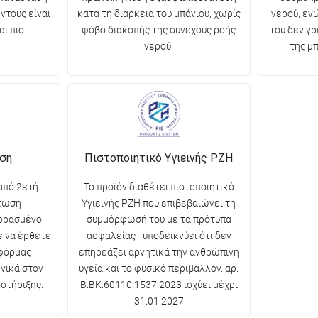
ντους είναι
κατά τη διάρκεια του μπάνιου, χωρίς
νερού, εν
ι πιο
φόβο διακοπής της συνεχούς ροής
του δεν γρ
νερού.
της μπ
ηση
Πιστοποιητικό Υγιεινής PZH
από 2ετή
Το προϊόν διαθέτει πιστοποιητικό
πτωση
Υγιεινής PZH που επιβεβαιώνει τη
ορασμένο
συμμόρφωσή του με τα πρότυπα
ε να έρθετε
ασφαλείας - υποδεικνύει ότι δεν
φόρμας
επηρεάζει αρνητικά την ανθρώπινη
νικά στον
υγεία και το φυσικό περιβάλλον. αρ.
στήριξης.
B.BK.60110.1537.2023 ισχύει μέχρι
31.01.2027