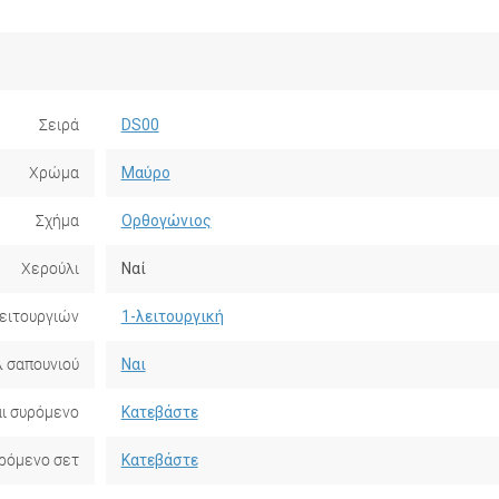
Σειρά
DS00
Χρώμα
Μαύρο
Σχήμα
Ορθογώνιος
Χερούλι
Ναί
ειτουργιών
1-λειτουργική
 σαπουνιού
Ναι
αι συρόμενο
Κατεβάστε
υρόμενο σετ
Κατεβάστε