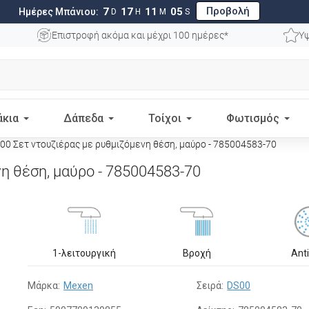
Προβολή
7
17
11
04
Ημέρες Μπάνιου:
D
H
M
S
Επιστροφή ακόμα και μέχρι 100 ημέρες*
Υψ
άκια
Δάπεδα
Τοίχοι
Φωτισμός
0 Σετ ντουζιέρας με ρυθμιζόμενη θέση, μαύρο - 785004583-70
η θέση, μαύρο - 785004583-70
1-λειτουργική
Βροχή
Ant
Μάρκα:
Mexen
Σειρά:
DS00