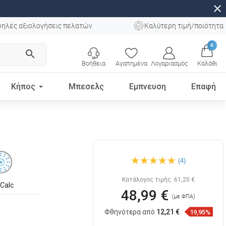
close
ηλές αξιολογήσεις πελατών
Καλύτερη τιμή/ποιότητα
0
search
Βοήθεια
Αγαπημένα
Λογαριασμός
Καλάθι
Κήπος
Μπεσελς
Εμπνευση
Επαφή
Mexen DS00 Σετ ντουζιέρας
(4)
με ρυθμιζόμενη θέση, μαύρο
- 785004583-70
Κατάλογος τιμής:
61,20 €
iCalc
48,99 €
(με ΦΠΑ)
Φθηνότερα από
12,21 €
19,95%