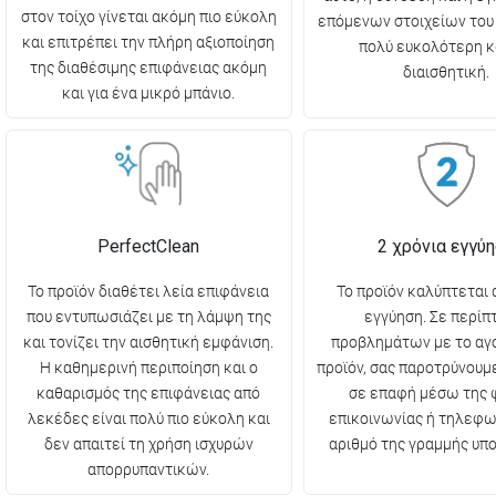
στον τοίχο γίνεται ακόμη πιο εύκολη
επόμενων στοιχείων του 
και επιτρέπει την πλήρη αξιοποίηση
πολύ ευκολότερη κα
της διαθέσιμης επιφάνειας ακόμη
διαισθητική.
και για ένα μικρό μπάνιο.
PerfectClean
2 χρόνια εγγύ
Το προϊόν διαθέτει λεία επιφάνεια
Το προϊόν καλύπτεται 
που εντυπωσιάζει με τη λάμψη της
εγγύηση. Σε περί
και τονίζει την αισθητική εμφάνιση.
προβλημάτων με το αγ
Η καθημερινή περιποίηση και ο
προϊόν, σας παροτρύνουμ
καθαρισμός της επιφάνειας από
σε επαφή μέσω της 
λεκέδες είναι πολύ πιο εύκολη και
επικοινωνίας ή τηλεφω
δεν απαιτεί τη χρήση ισχυρών
αριθμό της γραμμής υπο
απορρυπαντικών.