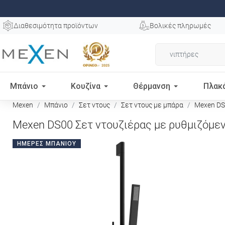
Διαθεσιμότητα προϊόντων
Βολικές πληρωμές
Μπάνιο
Κουζίνα
Θέρμανση
Πλακ
Mexen
Μπάνιο
Σετ ντους
Σετ ντους με μπάρα
Mexen DS0
Mexen DS00 Σετ ντουζιέρας με ρυθμιζόμεν
ΗΜΈΡΕΣ ΜΠΆΝΙΟΥ