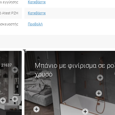
ι εγγύησης
Κατεβάστε
ό Atest PZH
Κατεβάστε
ασκευαστής
Προβολή
Μπάνιο με φινίρισμα σε ρο
21637
χρυσό