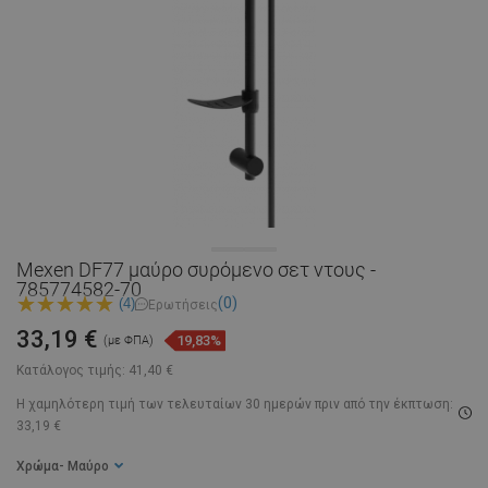
Mexen DF77 μαύρο συρόμενο σετ ντους -
785774582-70
(0)
(4)
Ερωτήσεις
33,19 €
19,83%
(με ΦΠΑ)
Κατάλογος τιμής:
41,40 €
Η χαμηλότερη τιμή των τελευταίων 30 ημερών
πριν από την έκπτωση:
33,19 €
Χρώμα
- Μαύρο