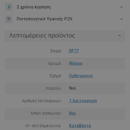
2 χρόνια εγγύηση
Πιστοποιητικό Υγιεινής PZH
Λεπτομέρειες προϊόντος
Σειρά
DF77
Χρώμα
Μαύρο
Σχήμα
Ορθογώνιος
Χερούλι
Ναί
Αριθμός λειτουργιών
1-λειτουργική
Μπολ σαπουνιού
Ναι
IO - σετ σημείου και
Κατεβάστε