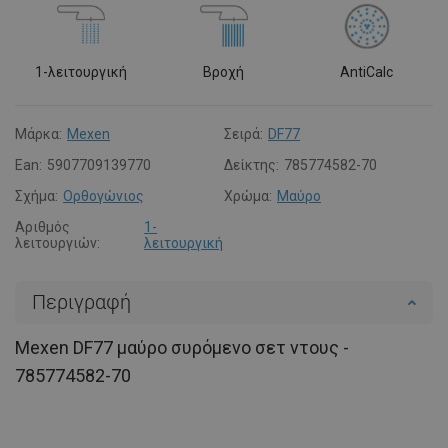
1-λειτουργική
Βροχή
AntiCalc
Μάρκα:
Mexen
Σειρά:
DF77
Ean:
5907709139770
Δείκτης:
785774582-70
Σχήμα:
Ορθογώνιος
Χρώμα:
Μαύρο
Αριθμός
1-
λειτουργιών:
λειτουργική
Περιγραφή
Mexen DF77 μαύρο συρόμενο σετ ντους -
785774582-70