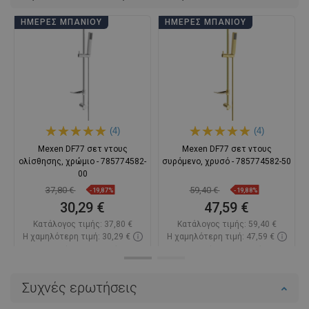
ΗΜΈΡΕΣ ΜΠΆΝΙΟΥ
ΗΜΈΡΕΣ ΜΠΆΝΙΟΥ
(4)
(4)
Mexen DF77 σετ ντους
Mexen DF77 σετ ντους
ολίσθησης, χρώμιο - 785774582-
συρόμενο, χρυσό - 785774582-50
00
37,80 €
59,40 €
-19,87%
-19,88%
30,29 €
47,59 €
Κατάλογος τιμής:
37,80 €
Κατάλογος τιμής:
59,40 €
Η χαμηλότερη τιμή: 30,29 €
Η χαμηλότερη τιμή: 47,59 €
Διαθεσιμότητα:
Σε απόθεμα
Διαθεσιμότητα:
Σε απόθεμα
Στο καλάθι
Στο καλάθι
Συχνές ερωτήσεις
Σύγκριση
favorite_border
Αγαπημένα
Σύγκριση
favorite_border
Αγαπημένα