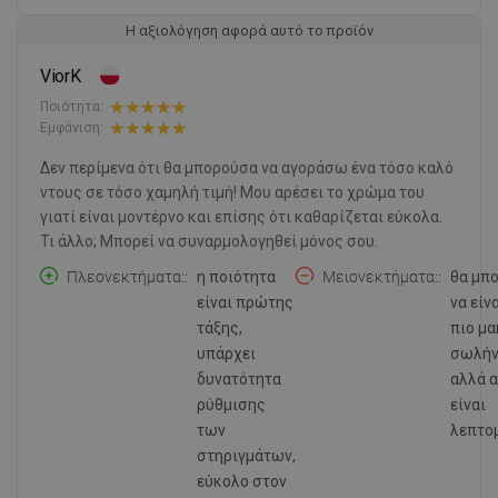
Η αξιολόγηση αφορά αυτό το προϊόν
ViorK
Ποιότητα:
Εμφάνιση:
Δεν περίμενα ότι θα μπορούσα να αγοράσω ένα τόσο καλό
ντους σε τόσο χαμηλή τιμή! Μου αρέσει το χρώμα του
γιατί είναι μοντέρνο και επίσης ότι καθαρίζεται εύκολα.
Τι άλλο; Μπορεί να συναρμολογηθεί μόνος σου.
Πλεονεκτήματα:
η ποιότητα
Μειονεκτήματα:
θα μπ
είναι πρώτης
να είν
τάξης,
πιο μα
υπάρχει
σωλήν
δυνατότητα
αλλά 
ρύθμισης
είναι
των
λεπτομ
στηριγμάτων,
εύκολο στον