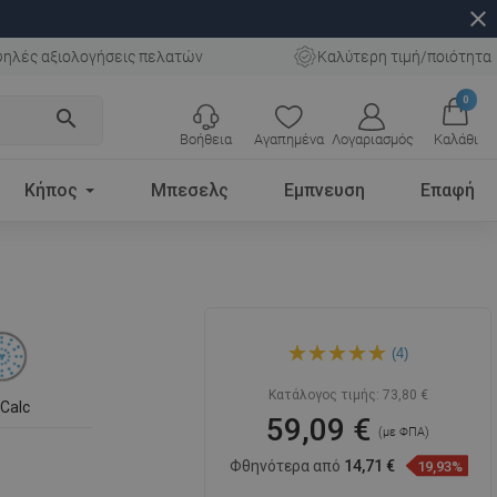
close
ηλές αξιολογήσεις πελατών
Καλύτερη τιμή/ποιότητα
0
search
Βοήθεια
Αγαπημένα
Λογαριασμός
Καλάθι
Κήπος
Μπεσελς
Εμπνευση
Επαφή
Mexen DQ70 σετ συρόμενου
(4)
ντους, γραφίτης -
785704581-66
Κατάλογος τιμής:
73,80 €
iCalc
59,09 €
(με ΦΠΑ)
Φθηνότερα από
14,71 €
19,93%