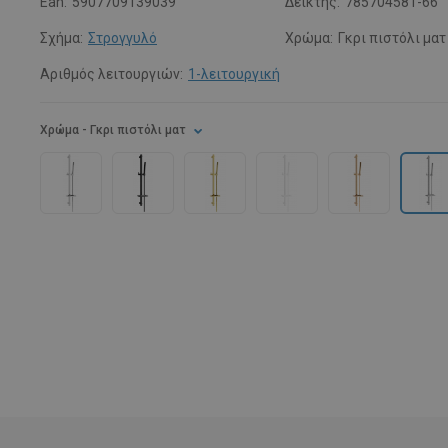
Ean:
5907709139039
Δείκτης:
785704581-66
Σχήμα:
Στρογγυλό
Χρώμα:
Γκρι πιστόλι ματ
Αριθμός λειτουργιών:
1-λειτουργική
Χρώμα
- Γκρι πιστόλι ματ