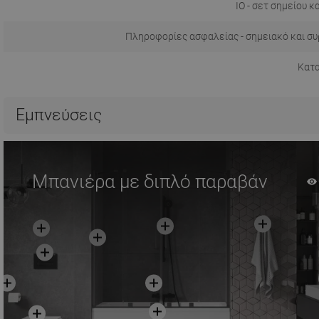
IO - σετ σημείου κ
Πληροφορίες ασφαλείας - σημειακό και σ
Κατ
Εμπνεύσεις
Μπανιέρα με διπλό παραβάν