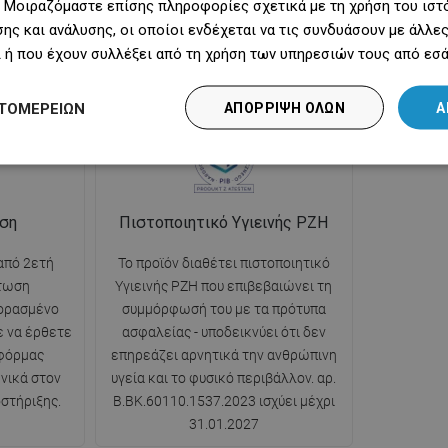
 Μοιραζόμαστε επίσης πληροφορίες σχετικά με τη χρήση του ιστ
ντους είναι
κατά τη διάρκεια του μπάνιου, χωρίς
νερού, εν
ης και ανάλυσης, οι οποίοι ενδέχεται να τις συνδυάσουν με άλλ
ι πιο
φόβο διακοπής της συνεχούς ροής
του δεν γρ
 ή που έχουν συλλέξει από τη χρήση των υπηρεσιών τους από εσά
νερού.
της μπ
ΤΟΜΕΡΕΙΏΝ
ΑΠΌΡΡΙΨΗ ΌΛΩΝ
Α
ηση
Πιστοποιητικό Υγιεινής PZH
από 2ετή
Το προϊόν διαθέτει πιστοποιητικό
πτωση
Υγιεινής PZH που επιβεβαιώνει τη
ορασμένο
συμμόρφωσή του με τα πρότυπα
ε να έρθετε
ασφαλείας - υποδεικνύει ότι δεν
φόρμας
επηρεάζει αρνητικά την ανθρώπινη
νικά στον
υγεία και το φυσικό περιβάλλον. αρ.
στήριξης.
B.BK.60110.1537.2023 ισχύει μέχρι
31.01.2027