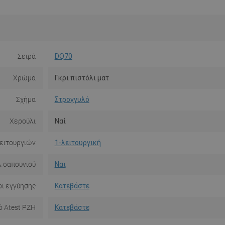
Σειρά
DQ70
Χρώμα
Γκρι πιστόλι ματ
Σχήμα
Στρογγυλό
Χερούλι
Ναί
ειτουργιών
1-λειτουργική
 σαπουνιού
Ναι
ι εγγύησης
Κατεβάστε
ό Atest PZH
Κατεβάστε