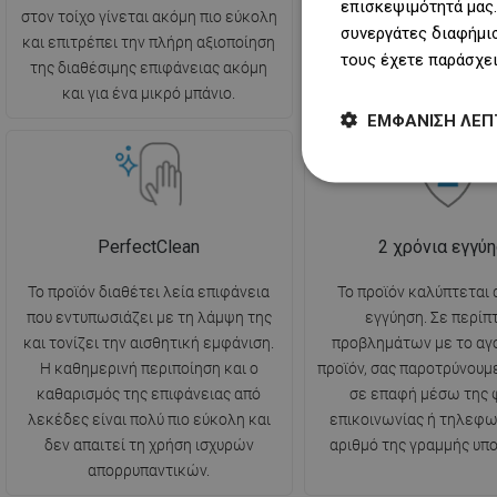
επισκεψιμότητά μας.
στον τοίχο γίνεται ακόμη πιο εύκολη
επόμενων στοιχείων του 
συνεργάτες διαφήμισ
και επιτρέπει την πλήρη αξιοποίηση
πολύ ευκολότερη κα
τους έχετε παράσχει
της διαθέσιμης επιφάνειας ακόμη
διαισθητική.
και για ένα μικρό μπάνιο.
ΕΜΦΆΝΙΣΗ ΛΕΠ
PerfectClean
2 χρόνια εγγύ
Το προϊόν διαθέτει λεία επιφάνεια
Το προϊόν καλύπτεται 
που εντυπωσιάζει με τη λάμψη της
εγγύηση. Σε περί
και τονίζει την αισθητική εμφάνιση.
προβλημάτων με το αγ
Η καθημερινή περιποίηση και ο
προϊόν, σας παροτρύνουμ
καθαρισμός της επιφάνειας από
σε επαφή μέσω της 
λεκέδες είναι πολύ πιο εύκολη και
επικοινωνίας ή τηλεφω
δεν απαιτεί τη χρήση ισχυρών
αριθμό της γραμμής υπο
απορρυπαντικών.