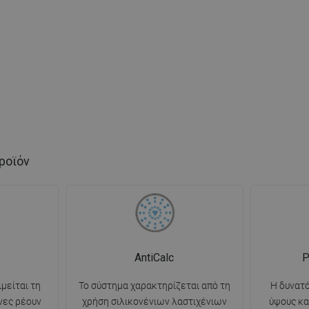
ροϊόν
AntiCalc
Ρ
ιμείται τη
Το σύστημα χαρακτηρίζεται από τη
Η δυνατ
νες ρέουν
χρήση σιλικονένιων λαστιχένιων
ύψους κα