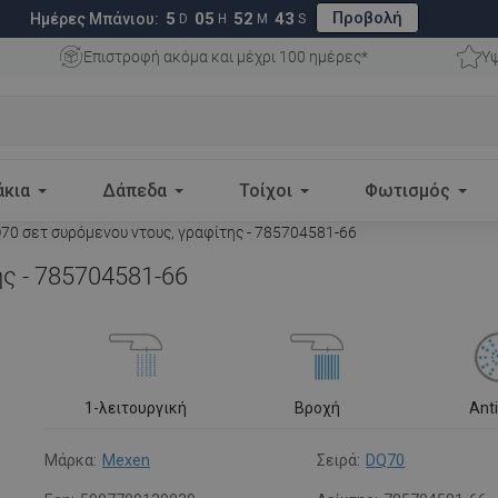
Προβολή
5
05
52
42
Ημέρες Μπάνιου:
D
H
M
S
Επιστροφή ακόμα και μέχρι 100 ημέρες*
Υψ
άκια
Δάπεδα
Τοίχοι
Φωτισμός
0 σετ συρόμενου ντους, γραφίτης - 785704581-66
ς - 785704581-66
1-λειτουργική
Βροχή
Ant
Μάρκα:
Mexen
Σειρά:
DQ70