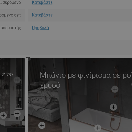
αι συρόμενο
Κατεβάστε
υρόμενο σετ
Κατεβάστε
ασκευαστής
Προβολή
Μπάνιο με φινίρισμα σε ρο
21787
χρυσό