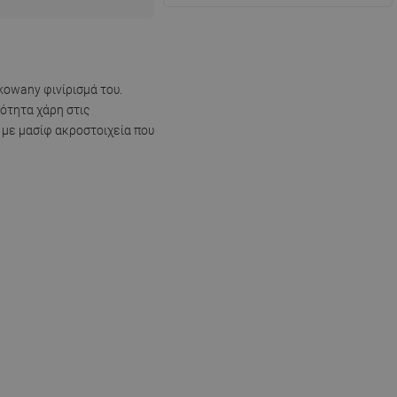
kowany φινίρισμά του.
ότητα χάρη στις
 με μασίφ ακροστοιχεία που