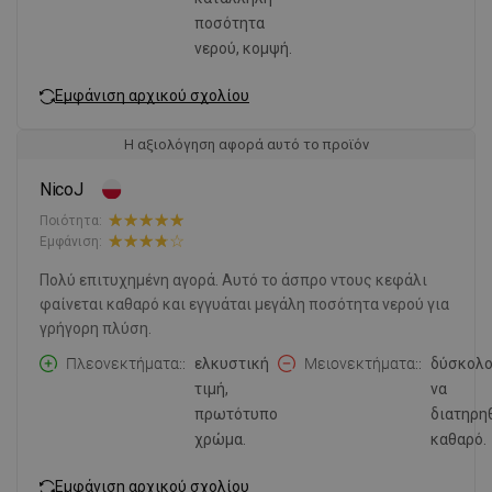
ποσότητα
νερού, κομψή.
Εμφάνιση αρχικού σχολίου
Η αξιολόγηση αφορά αυτό το προϊόν
NicoJ
Ποιότητα:
Εμφάνιση:
Πολύ επιτυχημένη αγορά. Αυτό το άσπρο ντους κεφάλι
φαίνεται καθαρό και εγγυάται μεγάλη ποσότητα νερού για
γρήγορη πλύση.
Πλεονεκτήματα:
ελκυστική
Μειονεκτήματα:
δύσκολ
τιμή,
να
πρωτότυπο
διατηρη
χρώμα.
καθαρό.
Εμφάνιση αρχικού σχολίου