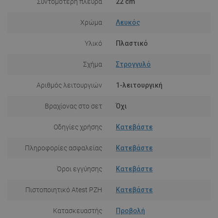
Συντομότερη πλευρά
22 cm
Χρώμα
Λευκός
Υλικό
Πλαστικό
Σχήμα
Στρογγυλό
Αριθμός λειτουργιών
1-λειτουργική
Βραχίονας στο σετ
Όχι
Οδηγίες χρήσης
Κατεβάστε
Πληροφορίες ασφαλείας
Κατεβάστε
Όροι εγγύησης
Κατεβάστε
Πιστοποιητικό Atest PZH
Κατεβάστε
Κατασκευαστής
Προβολή