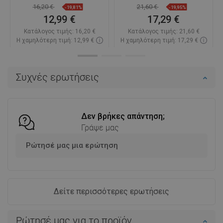
16,20 €
21,60 €
-19,81%
-19,95%
12,99 €
17,29 €
Κατάλογος τιμής:
16,20 €
Κατάλογος τιμής:
21,60 €
Η χαμηλότερη τιμή: 12,99 €
Η χαμηλότερη τιμή: 17,29 €
Διαθεσιμότητα:
Σε απόθεμα
Διαθεσιμότητα:
Σε απόθεμα
Στο καλάθι
Στο καλάθι
Συχνές ερωτήσεις
Σύγκριση
favorite_border
Αγαπημένα
Σύγκριση
favorite_border
Αγαπημένα
Δεν βρήκες απάντηση;
Γράψε μας
Ρώτησέ μας μια ερώτηση
Δείτε περισσότερες ερωτήσεις
Ρώτησέ μας για το προϊόν