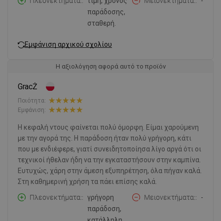
Πλεονεκτήματα:
τιμή, χρόνος
Μειονεκτήματα:
-
παράδοσης,
σταθερή.
Εμφάνιση αρχικού σχολίου
Η αξιολόγηση αφορά αυτό το προϊόν
GracŻ
Ποιότητα:
Εμφάνιση:
Η κεφαλή ντους φαίνεται πολύ όμορφη. Είμαι χαρούμενη
με την αγορά της. Η παράδοση ήταν πολύ γρήγορη, κάτι
που με ενδιέφερε, γιατί συνειδητοποίησα λίγο αργά ότι οι
τεχνικοί ήθελαν ήδη να την εγκαταστήσουν στην καμπίνα.
Ευτυχώς, χάρη στην άμεση εξυπηρέτηση, όλα πήγαν καλά.
Στη καθημερινή χρήση τα πάει επίσης καλά.
Πλεονεκτήματα:
γρήγορη
Μειονεκτήματα:
-
παράδοση,
κατάλληλη