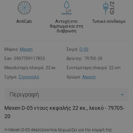
AntiCalc
Αντοχή στο
Τυπικό σύνδεσμο
θαμπωμα και στη
διάβρωση
Μάρκα:
Mexen
Σειρά:
D-05
Ean:
5907709117853
Δείκτης:
79705-20
Μεγαλύτερη πλευρά:
22 εκ.
Συντομότερη πλευρά:
22 cm
Σχήμα:
Στρογγυλό
Χρώμα:
Λευκός
Περιγραφή
Mexen D-05 ντους κεφαλής 22 εκ., λευκό - 79705-
20
Η Mexen D-05 deszczownica ξεχωρίζει για την κομψή της