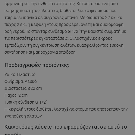
εμφάνιση και την ανθεκτικότητά της. Κατασκευασμένη από
υψηλής ποιότητας πλαστικό, διαθέτει λευκό φινίρισμα που
ταιριάζει ιδανικά σε σύγχρονες μπάνια. Με διάμετρο 22 εκ. και
πάχος 2 εκ., η κεφαλή ντους προσφέρει άνετη και ομοιόμορφη
ροή νερού. Το στάνταρ σύνδεσμο G 1/2" την καθιστά συμβατή με
τις περισσότερες εγκαταστάσεις. Οι λαστιχένιες εκροές
εμποδίζουν τη συγκέντρωση αλάτων, εξασφαλίζοντας εύκολη
συντήρηση και μακροχρόνια απόδοση.
Προδιαγραφές προϊόντος:
Υλικό: Πλαστικό
Φινίρισμα: Λευκό
Διαστάσεις: ø22 cm
Πάχος: 2 cm
Τυπική σύνδεση G 1/2"
Η κεφαλή ντους διαθέτει λαστιχένια στόμια που αποτρέπουν την
εναπόθεση αλάτων
Καινοτόμες λύσεις που εφαρμόζονται σε αυτό το