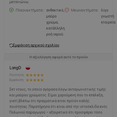
μετανιώνω.
Πλεονεκτήματα:
ανθεκτικό,
Μειονεκτήματα:
λίγο
μαύρο
γνωστή
χρώμα,
εταιρεία.
κατάλληλη
ροή νερού.
Εμφάνιση αρχικού σχολίου
Η αξιολόγηση αφορά αυτό το προϊόν
LongD
Ποιότητα:
Εμφάνιση:
Σετ ντους, το οποίο αγόρασα λόγω ανταγωνιστικής τιμής
και μαύρου χρώματος. Είμαι χαρούμενη που το επέλεξα,
γιατί βλέπω ότι πραγματικά είναι προϊόν καλής
ποιότητας. Παρατήρησα ότι είναι από την ιστοσελίδα ενός
Πολωνού παραγωγού – εξαιρετικό ότι προσφέρει τόσο