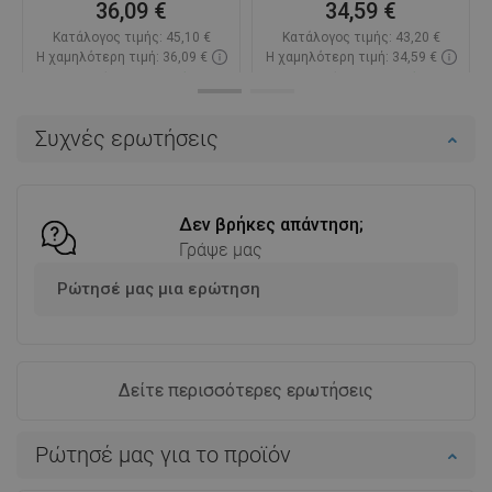
36,09 €
34,59 €
Κατάλογος τιμής:
45,10 €
Κατάλογος τιμής:
43,20 €
Η χαμηλότερη τιμή: 36,09 €
Η χαμηλότερη τιμή: 34,59 €
Διαθεσιμότητα:
Σε απόθεμα
Διαθεσιμότητα:
Σε απόθεμα
Στο καλάθι
Στο καλάθι
Συχνές ερωτήσεις
Σύγκριση
favorite_border
Αγαπημένα
Σύγκριση
favorite_border
Αγαπημένα
Δεν βρήκες απάντηση;
Γράψε μας
Ρώτησέ μας μια ερώτηση
Δείτε περισσότερες ερωτήσεις
Ρώτησέ μας για το προϊόν