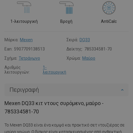
1-λειτουργική
Βροχή
AntiCalc
Μάρκα:
Mexen
Σειρά:
DQ33
Ean:
5907709138513
Δείκτης:
785334581-70
Σχήμα:
Τετράγωνο
Χρώμα:
Μαύρο
Αριθμός
1-
λειτουργιών:
λειτουργική
Περιγραφή
Mexen DQ33 κιτ ντους συρόμενο, μαύρο -
785334581-70
Το Mexen DQ33 είναι ένα κομψό και πρακτικό σετ ντουζιέρας σε
μαύρο χρώμα. Ο δίσκος είναι κατασκευασμένος από ανθεκτικό