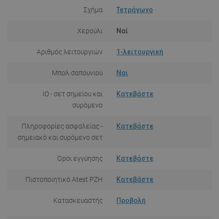
Σχήμα
Τετράγωνο
Χερούλι
Ναί
Αριθμός λειτουργιών
1-λειτουργική
Μπολ σαπουνιού
Ναι
IO - σετ σημείου και
Κατεβάστε
συρόμενο
Πληροφορίες ασφαλείας -
Κατεβάστε
σημειακό και συρόμενο σετ
Όροι εγγύησης
Κατεβάστε
Πιστοποιητικό Atest PZH
Κατεβάστε
Κατασκευαστής
Προβολή