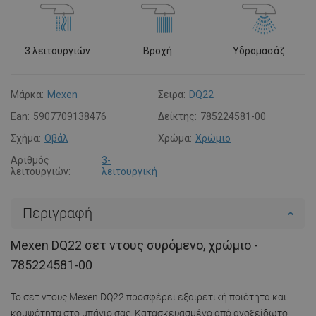
3 λειτουργιών
Βροχή
Υδρομασάζ
Μάρκα:
Mexen
Σειρά:
DQ22
Ean:
5907709138476
Δείκτης:
785224581-00
Σχήμα:
Οβάλ
Χρώμα:
Χρώμιο
Αριθμός
3-
λειτουργιών:
λειτουργική
Περιγραφή
Mexen DQ22 σετ ντους συρόμενο, χρώμιο -
785224581-00
Το σετ ντους Mexen DQ22 προσφέρει εξαιρετική ποιότητα και
κομψότητα στο μπάνιο σας. Κατασκευασμένο από ανοξείδωτο