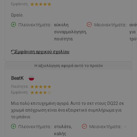
Εμφάνιση:
Ωραίο.
Πλεονεκτήματα:
εύκολη
Μειονεκτήματα:
ανά
συναρμολόγηση,
για
ποιότητα.
τρύ
Εμφάνιση αρχικού σχολίου
Η αξιολόγηση αφορά αυτό το προϊόν
BeatK
Ποιότητα:
Εμφάνιση:
Μια πολύ επιτυχημένη αγορά. Αυτό το σετ ντους DQ22 σε
χρωμέ απόχρωση είναι ένα εξαιρετικό συμπλήρωμα για
το μπάνιο.
Πλεονεκτήματα:
στυλάτο,
Μειονεκτήματα:
-
καλής