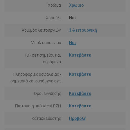
Χρώμα
Χρώμιο
Χερούλι
Ναί
Αριθμός λειτουργιών
3-λειτουργική
Μπολ σαπουνιού
Ναι
IO - σετ σημείου και
Κατεβάστε
συρόμενο
Πληροφορίες ασφαλείας -
Κατεβάστε
σημειακό και συρόμενο σετ
Όροι εγγύησης
Κατεβάστε
Πιστοποιητικό Atest PZH
Κατεβάστε
Κατασκευαστής
Προβολή