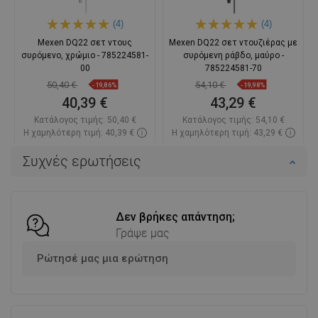
(4)
(4)
Mexen DQ22 σετ ντους
Mexen DQ22 σετ ντουζιέρας με
συρόμενο, χρώμιο - 785224581-
συρόμενη ράβδο, μαύρο -
00
785224581-70
50,40 €
54,10 €
-19,86%
-19,98%
40,39 €
43,29 €
Κατάλογος τιμής:
50,40 €
Κατάλογος τιμής:
54,10 €
Η χαμηλότερη τιμή: 40,39 €
Η χαμηλότερη τιμή: 43,29 €
Διαθεσιμότητα:
Σε απόθεμα
Διαθεσιμότητα:
Σε απόθεμα
Συχνές ερωτήσεις
Στο καλάθι
Στο καλάθι
Σύγκριση
favorite_border
Αγαπημένα
Σύγκριση
favorite_border
Αγαπημένα
Δεν βρήκες απάντηση;
Γράψε μας
Ρώτησέ μας μια ερώτηση