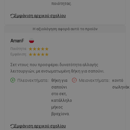
ποιότητας.
Εμφάνιση αρχικού σχολίου
Η αξιολόγηση αφορά αυτό το προϊόν
AmanF
Ποιότητα:
Εμφάνιση:
Σετ ντους που προσφέρει δυνατότητα αλλαγής
λειτουργιών, με ενσωματωμένη θήκη για σαπούνι.
Πλεονεκτήματα:
θήκη για
Μειονεκτήματα:
κοντό
σαπούνι
σωληνάκι
στο σετ,
κατάλληλο
μήκος
βραχίονα.
Εμφάνιση αρχικού σχολίου