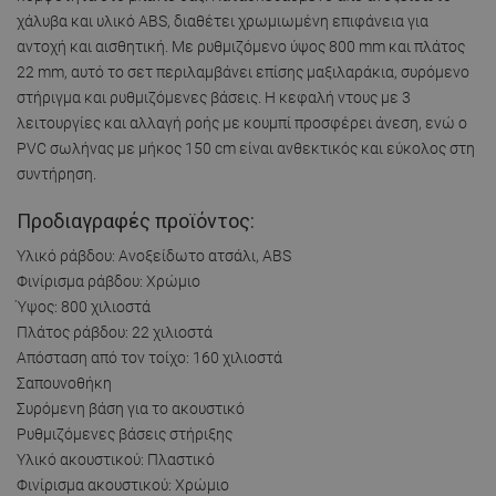
χάλυβα και υλικό ABS, διαθέτει χρωμιωμένη επιφάνεια για
αντοχή και αισθητική. Με ρυθμιζόμενο ύψος 800 mm και πλάτος
22 mm, αυτό το σετ περιλαμβάνει επίσης μαξιλαράκια, συρόμενο
στήριγμα και ρυθμιζόμενες βάσεις. Η κεφαλή ντους με 3
λειτουργίες και αλλαγή ροής με κουμπί προσφέρει άνεση, ενώ ο
PVC σωλήνας με μήκος 150 cm είναι ανθεκτικός και εύκολος στη
συντήρηση.
Προδιαγραφές προϊόντος:
Υλικό ράβδου: Ανοξείδωτο ατσάλι, ABS
Φινίρισμα ράβδου: Χρώμιο
Ύψος: 800 χιλιοστά
Πλάτος ράβδου: 22 χιλιοστά
Απόσταση από τον τοίχο: 160 χιλιοστά
Σαπουνοθήκη
Συρόμενη βάση για το ακουστικό
Ρυθμιζόμενες βάσεις στήριξης
Υλικό ακουστικού: Πλαστικό
Φινίρισμα ακουστικού: Χρώμιο