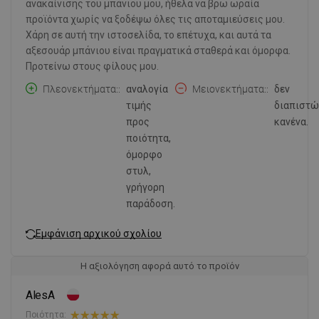
ανακαίνισης του μπάνιου μου, ήθελα να βρω ωραία
προϊόντα χωρίς να ξοδέψω όλες τις αποταμιεύσεις μου.
Χάρη σε αυτή την ιστοσελίδα, το επέτυχα, και αυτά τα
αξεσουάρ μπάνιου είναι πραγματικά σταθερά και όμορφα.
Προτείνω στους φίλους μου.
Πλεονεκτήματα:
αναλογία
Μειονεκτήματα:
δεν
τιμής
διαπιστ
προς
κανένα.
ποιότητα,
όμορφο
στυλ,
γρήγορη
παράδοση.
Εμφάνιση αρχικού σχολίου
Η αξιολόγηση αφορά αυτό το προϊόν
AlesA
Ποιότητα: