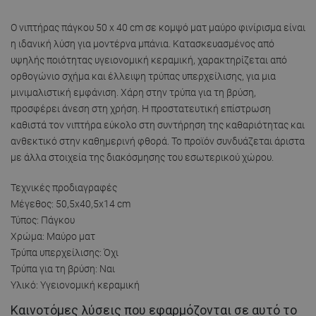
Ο νιπτήρας πάγκου 50 x 40 cm σε κομψό ματ μαύρο φινίρισμα είναι
η ιδανική λύση για μοντέρνα μπάνια. Κατασκευασμένος από
υψηλής ποιότητας υγειονομική κεραμική, χαρακτηρίζεται από
ορθογώνιο σχήμα και έλλειψη τρύπας υπερχείλισης, για μια
μινιμαλιστική εμφάνιση. Χάρη στην τρύπα για τη βρύση,
προσφέρει άνεση στη χρήση. Η προστατευτική επίστρωση
καθιστά τον νιπτήρα εύκολο στη συντήρηση της καθαριότητας και
ανθεκτικό στην καθημερινή φθορά. Το προϊόν συνδυάζεται άριστα
με άλλα στοιχεία της διακόσμησης του εσωτερικού χώρου.
Τεχνικές προδιαγραφές
Μέγεθος: 50,5x40,5x14 cm
Τύπος: Πάγκου
Χρώμα: Μαύρο ματ
Τρύπα υπερχείλισης: Όχι
Τρύπα για τη βρύση: Ναι
Υλικό: Υγειονομική κεραμική
Καινοτόμες λύσεις που εφαρμόζονται σε αυτό το