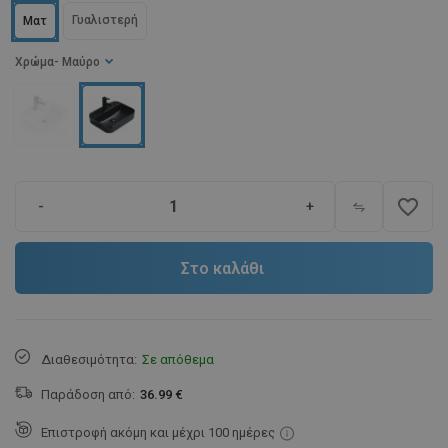
Γυαλιστερή
Ματ
Χρώμα
- Μαύρο
favorite_border
-
+
Στο καλάθι
Διαθεσιμότητα:
Σε απόθεμα
Παράδοση από:
36.99 €
Επιστροφή ακόμη και μέχρι 100 ημέρες