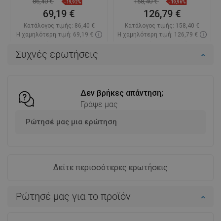
86,40 €
158,40 €
-19,92%
-19,96%
69,19 €
126,79 €
Κατάλογος τιμής:
86,40 €
Κατάλογος τιμής:
158,40 €
Η χαμηλότερη τιμή: 69,19 €
Η χαμηλότερη τιμή: 126,79 €
Διαθεσιμότητα:
Σε απόθεμα
Διαθεσιμότητα:
Σε απόθεμα
Συχνές ερωτήσεις
Στο καλάθι
Στο καλάθι
Σύγκριση
favorite_border
Αγαπημένα
Σύγκριση
favorite_border
Αγαπημένα
Δεν βρήκες απάντηση;
Γράψε μας
Ρώτησέ μας μια ερώτηση
Δείτε περισσότερες ερωτήσεις
Ρώτησέ μας για το προϊόν