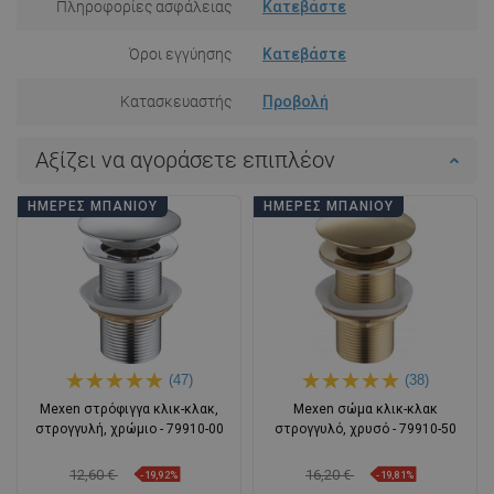
Πληροφορίες ασφάλειας
Κατεβάστε
Όροι εγγύησης
Κατεβάστε
Κατασκευαστής
Προβολή
Αξίζει να αγοράσετε επιπλέον
ΗΜΈΡΕΣ ΜΠΆΝΙΟΥ
ΗΜΈΡΕΣ ΜΠΆΝΙΟΥ
(47)
(38)
Mexen στρόφιγγα κλικ-κλακ,
Mexen σώμα κλικ-κλακ
στρογγυλή, χρώμιο - 79910-00
στρογγυλό, χρυσό - 79910-50
12,60 €
16,20 €
-19,92%
-19,81%