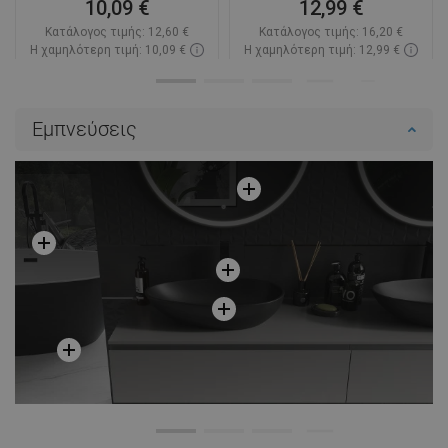
10,09 €
12,99 €
Κατάλογος τιμής:
12,60 €
Κατάλογος τιμής:
16,20 €
Η χαμηλότερη τιμή: 10,09 €
Η χαμηλότερη τιμή: 12,99 €
Διαθεσιμότητα:
Σε απόθεμα
Διαθεσιμότητα:
Σε απόθεμα
Στο καλάθι
Στο καλάθι
Εμπνεύσεις
Σύγκριση
favorite_border
Αγαπημένα
Σύγκριση
favorite_border
Αγαπημένα