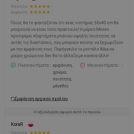
Ποιότητα:
Εμφάνιση:
Ποιος θα το φανταζόταν ότι ένας νιπτήρας 50x40 cm θα
μπορούσε να είναι τόσο πρακτικός! Η μάρκα Mexen
προσφέρει εξαρτήματα μπάνιου υψηλής ποιότητας σε
αυτές τις διαστάσεις, που μπορούν επίσης να ξεχωρίζουν
με την εμφάνισή τους. Παρήγγειλα το μοντέλο Alba σε
μαύρο χρώμα και δεν θα το άλλαζα με κανένα άλλο!
Πλεονεκτήματα:
εμφάνιση,
Μειονεκτήματα:
-
χρώμα,
ποιότητα,
μέγεθος
Εμφάνιση αρχικού σχολίου
Η αξιολόγηση αφορά αυτό το προϊόν
KoraR
Ποιότητα: