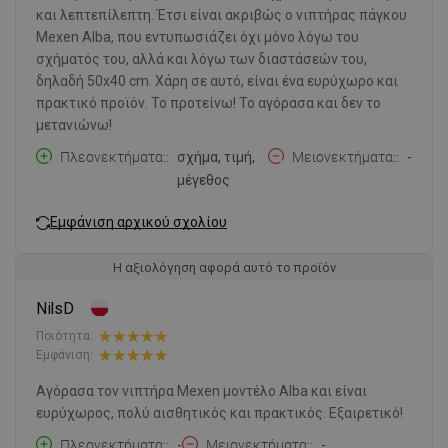
και λεπτεπίλεπτη. Έτσι είναι ακριβώς ο νιπτήρας πάγκου
Mexen Alba, που εντυπωσιάζει όχι μόνο λόγω του
σχήματός του, αλλά και λόγω των διαστάσεών του,
δηλαδή 50x40 cm. Χάρη σε αυτό, είναι ένα ευρύχωρο και
πρακτικό προϊόν. Το προτείνω! Το αγόρασα και δεν το
μετανιώνω!
Πλεονεκτήματα:
σχήμα, τιμή,
Μειονεκτήματα:
-
μέγεθος
Εμφάνιση αρχικού σχολίου
Η αξιολόγηση αφορά αυτό το προϊόν
NilsD
Ποιότητα:
Εμφάνιση:
Αγόρασα τον νιπτήρα Mexen μοντέλο Alba και είναι
ευρύχωρος, πολύ αισθητικός και πρακτικός. Εξαιρετικό!
Πλεονεκτήματα:
-
Μειονεκτήματα:
-