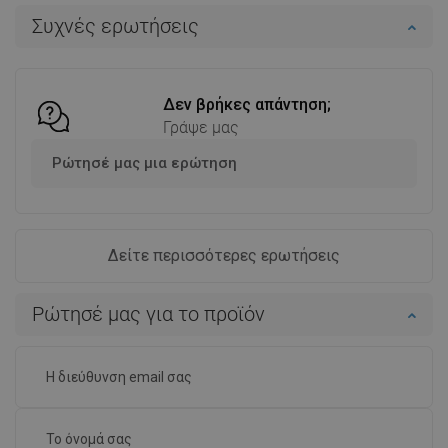
Διαθεσιμότητα:
Σε απόθεμα
Διαθεσιμότητα:
Σε απόθεμα
Συχνές ερωτήσεις
Στο καλάθι
Στο καλάθι
Σύγκριση
favorite_border
Αγαπημένα
Σύγκριση
favorite_border
Αγαπημένα
Δεν βρήκες απάντηση;
Γράψε μας
Ρώτησέ μας μια ερώτηση
Δείτε περισσότερες ερωτήσεις
Ρώτησέ μας για το προϊόν