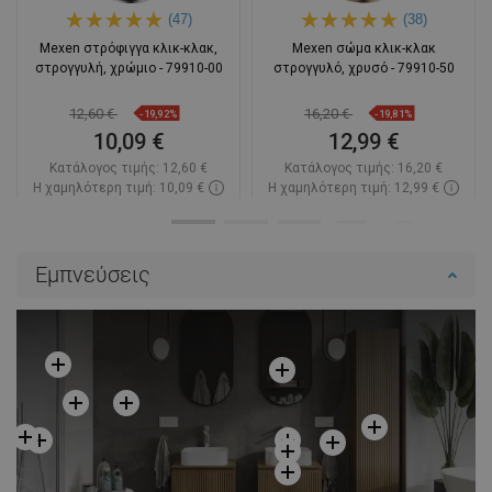
(47)
(38)
Mexen στρόφιγγα κλικ-κλακ,
Mexen σώμα κλικ-κλακ
στρογγυλή, χρώμιο - 79910-00
στρογγυλό, χρυσό - 79910-50
12,60 €
16,20 €
-19,92%
-19,81%
10,09 €
12,99 €
Κατάλογος τιμής:
12,60 €
Κατάλογος τιμής:
16,20 €
Η χαμηλότερη τιμή: 10,09 €
Η χαμηλότερη τιμή: 12,99 €
Διαθεσιμότητα:
Σε απόθεμα
Διαθεσιμότητα:
Σε απόθεμα
Στο καλάθι
Στο καλάθι
Εμπνεύσεις
Σύγκριση
favorite_border
Αγαπημένα
Σύγκριση
favorite_border
Αγαπημένα