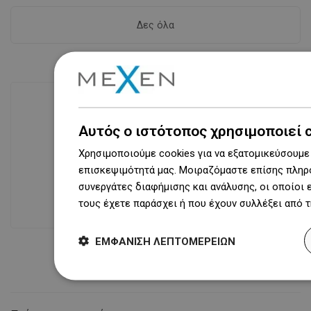
Δες όλα
Αυτός ο ιστότοπος χρησιμοποιεί 
Διαθεσιμότητα προϊόντων
Σύγχρονο κέντρο logistics επιφάνειας
Χρησιμοποιούμε cookies για να εξατομικεύσουμε 
31 000 m² με πάνω από 68 χιλιάδες
επισκεψιμότητά μας. Μοιραζόμαστε επίσης πληρο
θέσεις παλετών παρέχει πάνω από 1
συνεργάτες διαφήμισης και ανάλυσης, οι οποίοι
500 000 διαθέσιμα προϊόντα!
τους έχετε παράσχει ή που έχουν συλλέξει από 
ΕΜΦΆΝΙΣΗ ΛΕΠΤΟΜΕΡΕΙΏΝ