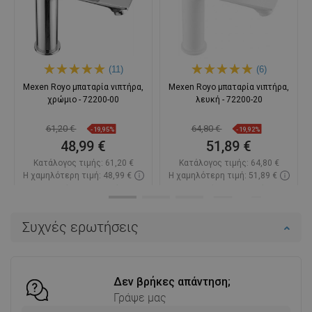
(11)
(6)
Mexen Royo μπαταρία νιπτήρα,
Mexen Royo μπαταρία νιπτήρα,
χρώμιο - 72200-00
λευκή - 72200-20
61,20 €
64,80 €
-19,95%
-19,92%
48,99 €
51,89 €
Κατάλογος τιμής:
61,20 €
Κατάλογος τιμής:
64,80 €
Η χαμηλότερη τιμή: 48,99 €
Η χαμηλότερη τιμή: 51,89 €
Διαθεσιμότητα:
Σε απόθεμα
Διαθεσιμότητα:
Σε απόθεμα
Στο καλάθι
Στο καλάθι
Συχνές ερωτήσεις
Σύγκριση
favorite_border
Αγαπημένα
Σύγκριση
favorite_border
Αγαπημένα
Δεν βρήκες απάντηση;
Γράψε μας