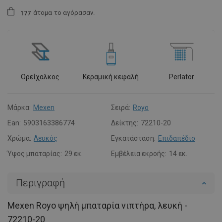
άτομα
το αγόρασαν.
1
7
7
Ορείχαλκος
Κεραμική κεφαλή
Perlator
Μάρκα:
Mexen
Σειρά:
Royo
Ean:
5903163386774
Δείκτης:
72210-20
Χρώμα:
Λευκός
Εγκατάσταση:
Επιδαπέδιο
Ύψος μπαταρίας:
29 εκ.
Εμβέλεια εκροής:
14 εκ.
Περιγραφή
Mexen Royo ψηλή μπαταρία νιπτήρα, λευκή -
72210-20