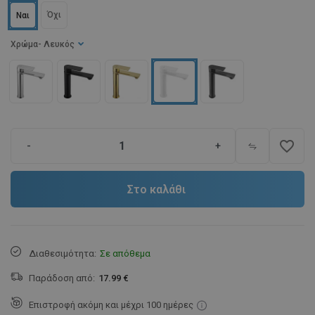
Όχι
Ναι
Χρώμα
- Λευκός
favorite_border
-
+
Στο καλάθι
Διαθεσιμότητα:
Σε απόθεμα
Παράδοση από:
17.99 €
Επιστροφή ακόμη και μέχρι 100 ημέρες