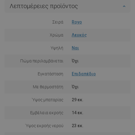
Λεπτομέρειες προϊόντος
Σειρά
Royo
Χρώμα
Λευκός
Υψηλή
Ναι
Πώμα περιλαμβάνεται
Όχι
Εγκατάσταση
Επιδαπέδιο
Με θερμοστάτη
Όχι
Ύψος μπαταρίας
29 εκ.
Εμβέλεια εκροής
14 εκ.
Ύψος εκροής νερού
23 εκ.