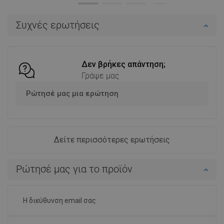
Στο καλάθι
Στο καλάθι
Συχνές ερωτήσεις
Σύγκριση
favorite_border
Αγαπημένα
Σύγκριση
favorite_border
Αγαπημένα
Δεν βρήκες απάντηση;
Γράψε μας
Ρώτησέ μας μια ερώτηση
Δείτε περισσότερες ερωτήσεις
Ρώτησέ μας για το προϊόν