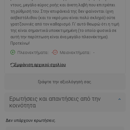
ντους, μεγάλο εύρος ροής και άνετη λαβή που επιτρέπει
τη ρύθμισή του. Στην επιφάνειά της δεν φαίνονται ίχνη
ασβεστόλιθου (και το νερό μου είναι πολύ σκληρό) ούτε
γρατζουνιές από τον καθαρισμό. Γι' αυτό θεωρώ ότι η τιμή
της είναι σημαντικά υποεκτιμημένη (το οποίο φυσικά σε
αυτή την περίπτωση είναι ένα μεγάλο πλεονέκτημα).
Προτείνω!
Πλεονεκτήματα:
-
Μειονεκτήματα:
-
Εμφάνιση αρχικού σχολίου
Γράψτε την αξιολόγησή σας.
Ερωτήσεις και απαντήσεις από την
κοινότητα
Δεν υπάρχουν ερωτήσεις.