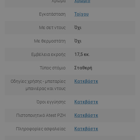
Χρώμα
Χρώμιο
Εγκατάσταση
Τοίχου
Με σετ ντους
Όχι
Με θερμοστάτη
Όχι
Εμβέλεια εκροής
17,5 εκ.
Τύπος στόμιο
Σταθερή
Οδηγίες χρήσης - μπαταρίες
Κατεβάστε
μπανιέρας και ντους
Όροι εγγύησης
Κατεβάστε
Πιστοποιητικό Atest PZH
Κατεβάστε
Πληροφορίες ασφαλείας
Κατεβάστε