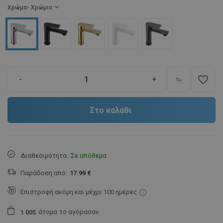
Χρώμα
- Χρώμιο
favorite_border
-
+
Στο καλάθι
Διαθεσιμότητα:
Σε απόθεμα
Παράδοση από:
17.99 €
Επιστροφή ακόμη και μέχρι 100 ημέρες
άτομα
το αγόρασαν.
1
0
0
5