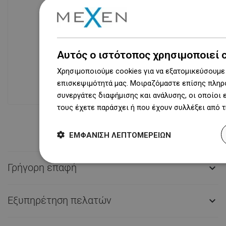
Διαθεσιμότητα προϊόντων
Σύγχρονο κέντρο logistics επιφάνειας
Αυτός ο ιστότοπος χρησιμοποιεί 
31 000 m² με πάνω από 68 χιλιάδες
Χρησιμοποιούμε cookies για να εξατομικεύσουμε 
θέσεις παλετών παρέχει πάνω από 1
επισκεψιμότητά μας. Μοιραζόμαστε επίσης πληρο
500 000 διαθέσιμα προϊόντα!
συνεργάτες διαφήμισης και ανάλυσης, οι οποίοι
τους έχετε παράσχει ή που έχουν συλλέξει από 
ΕΜΦΆΝΙΣΗ ΛΕΠΤΟΜΕΡΕΙΏΝ
Γρήγορη επαφή

Εξυπηρέτηση πελατών
