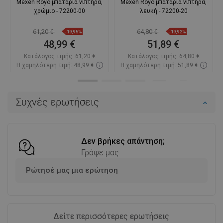
Mexen Royo μπαταρία νιπτήρα,
Mexen Royo μπαταρία νιπτήρα,
χρώμιο - 72200-00
λευκή - 72200-20
61,20 €
64,80 €
-19,95%
-19,92%
48,99 €
51,89 €
Κατάλογος τιμής:
61,20 €
Κατάλογος τιμής:
64,80 €
Η χαμηλότερη τιμή: 48,99 €
Η χαμηλότερη τιμή: 51,89 €
Διαθεσιμότητα:
Σε απόθεμα
Διαθεσιμότητα:
Σε απόθεμα
Στο καλάθι
Στο καλάθι
Συχνές ερωτήσεις
Σύγκριση
favorite_border
Αγαπημένα
Σύγκριση
favorite_border
Αγαπημένα
Δεν βρήκες απάντηση;
Γράψε μας
Ρώτησέ μας μια ερώτηση
Δείτε περισσότερες ερωτήσεις