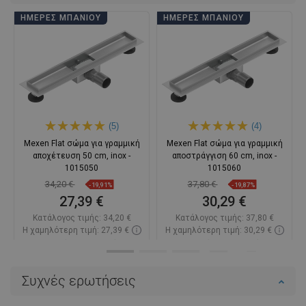
ΗΜΈΡΕΣ ΜΠΆΝΙΟΥ
ΗΜΈΡΕΣ ΜΠΆΝΙΟΥ
(5)
(4)
Mexen Flat σώμα για γραμμική
Mexen Flat σώμα για γραμμική
αποχέτευση 50 cm, inox -
αποστράγγιση 60 cm, inox -
1015050
1015060
34,20 €
37,80 €
-19,91%
-19,87%
27,39 €
30,29 €
Κατάλογος τιμής:
34,20 €
Κατάλογος τιμής:
37,80 €
Η χαμηλότερη τιμή: 27,39 €
Η χαμηλότερη τιμή: 30,29 €
Διαθεσιμότητα:
Σε απόθεμα
Διαθεσιμότητα:
Σε απόθεμα
Στο καλάθι
Στο καλάθι
Συχνές ερωτήσεις
Σύγκριση
favorite_border
Αγαπημένα
Σύγκριση
favorite_border
Αγαπημένα