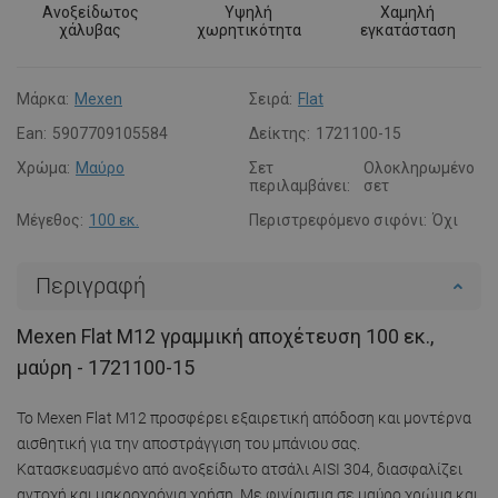
Ανοξείδωτος
Υψηλή
Χαμηλή
χάλυβας
χωρητικότητα
εγκατάσταση
Μάρκα:
Mexen
Σειρά:
Flat
Ean:
5907709105584
Δείκτης:
1721100-15
Χρώμα:
Μαύρο
Σετ
Ολοκληρωμένο
περιλαμβάνει:
σετ
Μέγεθος:
100 εκ.
Περιστρεφόμενο σιφόνι:
Όχι
Περιγραφή
Mexen Flat M12 γραμμική αποχέτευση 100 εκ.,
μαύρη - 1721100-15
Το Mexen Flat M12 προσφέρει εξαιρετική απόδοση και μοντέρνα
αισθητική για την αποστράγγιση του μπάνιου σας.
Κατασκευασμένο από ανοξείδωτο ατσάλι AISI 304, διασφαλίζει
αντοχή και μακροχρόνια χρήση. Με φινίρισμα σε μαύρο χρώμα και