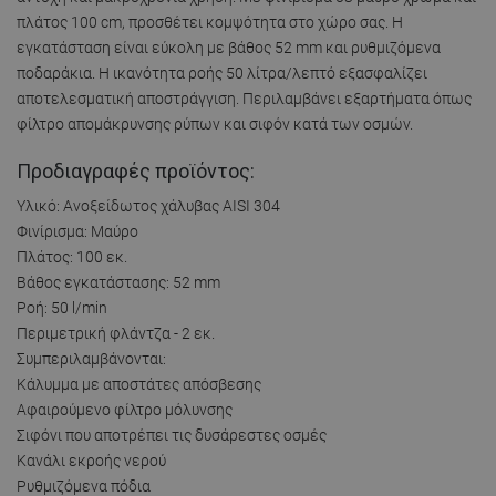
πλάτος 100 cm, προσθέτει κομψότητα στο χώρο σας. Η
εγκατάσταση είναι εύκολη με βάθος 52 mm και ρυθμιζόμενα
ποδαράκια. Η ικανότητα ροής 50 λίτρα/λεπτό εξασφαλίζει
αποτελεσματική αποστράγγιση. Περιλαμβάνει εξαρτήματα όπως
φίλτρο απομάκρυνσης ρύπων και σιφόν κατά των οσμών.
Προδιαγραφές προϊόντος:
Υλικό: Ανοξείδωτος χάλυβας AISI 304
Φινίρισμα: Μαύρο
Πλάτος: 100 εκ.
Βάθος εγκατάστασης: 52 mm
Ροή: 50 l/min
Περιμετρική φλάντζα - 2 εκ.
Συμπεριλαμβάνονται:
Κάλυμμα με αποστάτες απόσβεσης
Αφαιρούμενο φίλτρο μόλυνσης
Σιφόνι που αποτρέπει τις δυσάρεστες οσμές
Κανάλι εκροής νερού
Ρυθμιζόμενα πόδια