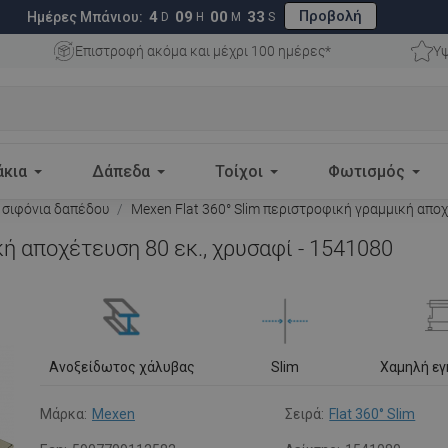
Προβολή
4
09
00
31
Ημέρες Μπάνιου:
D
H
M
S
Επιστροφή ακόμα και μέχρι 100 ημέρες*
Υψ
άκια
Δάπεδα
Τοίχοι
Φωτισμός
 σιφόνια δαπέδου
Mexen Flat 360° Slim περιστροφική γραμμική αποχ
κή αποχέτευση 80 εκ., χρυσαφί - 1541080
Ανοξείδωτος χάλυβας
Slim
Χαμηλή ε
Μάρκα:
Mexen
Σειρά:
Flat 360° Slim