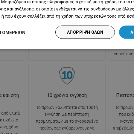
 Μοιραζόμαστε επίσης πληροφορίες σχετικά με τη χρήση του ιστ
 του
γρήγορο. Αρκεί να αφαιρέσετε το
τοπο
ης και ανάλυσης, οι οποίοι ενδέχεται να τις συνδυάσουν με άλλ
νερού,
επάνω, κινητό στοιχείο, να
εξασφαλίζ
 ή που έχουν συλλέξει από τη χρήση των υπηρεσιών τους από εσά
όχρονα
αφαιρέσετε τους ρύπους και να το
εμφά
ία από την
ξεπλύνετε με νερό. Ιδανική
αποτελε
ΤΟΜΕΡΕΙΏΝ
ΑΠΌΡΡΙΨΗ ΌΛΩΝ
Α
στων οσμών
υποστήριξη για τη φροντίδα της
σχάρας
υσης. Άνεση
υγιεινής και της καθαριότητας στο
μειών
ο υγιεινής.
μπάνιο.
δημιουργε
νερού απε
 και στη
10 χρόνια εγγύηση
Πιστοπο
Το προϊόν καλύπτεται από 10ετή
Το προϊόν
 από υλικά
εγγύηση. Σε περίπτωση
που εκδ
κτικά στο
προβλημάτων με το αγορασμένο
Ινστιτο
ωση, χάρη
προϊόν, σας ενθαρρύνουμε να
επιβεβαιώ
 ελκυστική