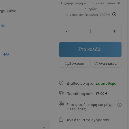
Η χαμηλότερη τιμή των τελευταίων 30
ημερών
ηρωμένο
πριν από την έκπτωση: 77,79 €
Ναι
-
+
Στο καλάθι
+9
favorite_border
Αγαπημένα
Σύγκριση
Διαθεσιμότητα:
Σε απόθεμα
Παράδοση από:
17.99 €
Επιστροφή ακόμη και μέχρι
100 ημέρες
άτομα
το αγόρασαν.
4
5
9