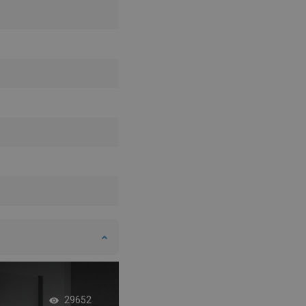
Βιομηχανικό μπάνι
29652