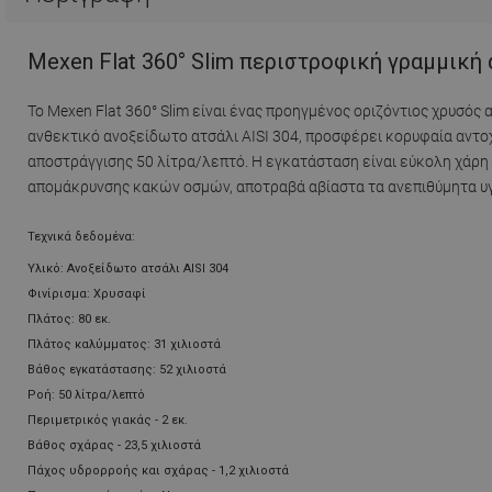
Mexen Flat 360° Slim περιστροφική γραμμική 
Το Mexen Flat 360° Slim είναι ένας προηγμένος οριζόντιος χρυσός
ανθεκτικό ανοξείδωτο ατσάλι AISI 304, προσφέρει κορυφαία αντο
αποστράγγισης 50 λίτρα/λεπτό. Η εγκατάσταση είναι εύκολη χάρη
απομάκρυνσης κακών οσμών, αποτραβά αβίαστα τα ανεπιθύμητα υγ
Τεχνικά δεδομένα:
Υλικό: Ανοξείδωτο ατσάλι AISI 304
Φινίρισμα: Χρυσαφί
Πλάτος: 80 εκ.
Πλάτος καλύμματος: 31 χιλιοστά
Βάθος εγκατάστασης: 52 χιλιοστά
Ροή: 50 λίτρα/λεπτό
Περιμετρικός γιακάς - 2 εκ.
Βάθος σχάρας - 23,5 χιλιοστά
Πάχος υδρορροής και σχάρας - 1,2 χιλιοστά