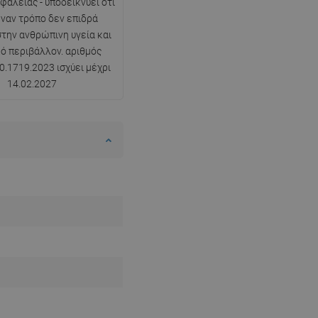
φαλείας - υποδεικνύει ότι
ναν τρόπο δεν επιδρά
SWEDISH
στην ανθρώπινη υγεία και
FINNISH
κό περιβάλλον. αριθμός
0.1719.2023 ισχύει μέχρι
PORTUGUESE
14.02.2027
CROATIAN
GREEK
SLOVENIAN