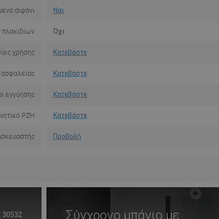
ενο σιφόνι
Ναι
 πλακιδίων
Όχι
ίες χρήσης
Κατεβάστε
 ασφαλείας
Κατεβάστε
ι εγγύησης
Κατεβάστε
ιητικό PZH
Κατεβάστε
ασκευαστής
Προβολή
Σύγχρονο μπάνιο με
30532