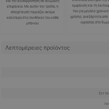
και την εξισορρόπηση σε ανώμαλη
εμφάνιση και τη λειτου
επιφάνεια. Με αυτόν τον τρόπο, η
του για μεγάλο χρονικό
αποχέτευση ταιριάζει ακόμα
χρήσης, ανεξάρτητα από
καλύτερα στις συνθήκες του κάθε
υγρασίας στο δωμά
μπάνιου.
Λεπτομέρειες προϊόντος
Σετ πε
Λε