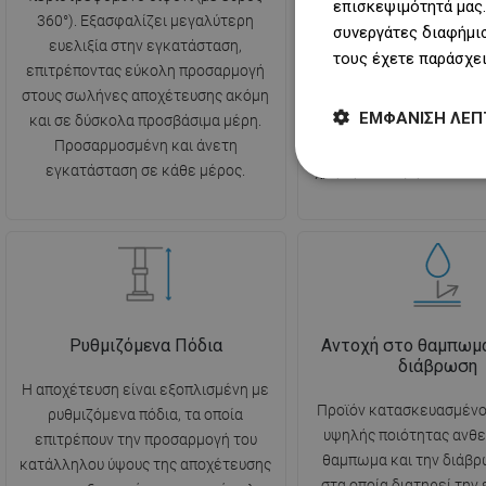
επισκεψιμότητά μας.
360°). Εξασφαλίζει μεγαλύτερη
την απομάκρυνση
συνεργάτες διαφήμισ
ευελιξία στην εγκατάσταση,
χρησιμοποιημένου 
τους έχετε παράσχει
επιτρέποντας εύκολη προσαρμογή
προσφέροντας ταυτ
στους σωλήνες αποχέτευσης ακόμη
αποτελεσματική προστασ
ΕΜΦΆΝΙΣΗ ΛΕΠ
και σε δύσκολα προσβάσιμα μέρη.
επιστροφή των δυσάρε
Προσαρμοσμένη και άνετη
από το σύστημα αποχέτε
εγκατάσταση σε κάθε μέρος.
χρήσης και υψηλό επίπεδ
Ρυθμιζόμενα Πόδια
Αντοχή στο θαμπωμα
διάβρωση
Η αποχέτευση είναι εξοπλισμένη με
Προϊόν κατασκευασμένο
ρυθμιζόμενα πόδια, τα οποία
υψηλής ποιότητας ανθε
επιτρέπουν την προσαρμογή του
θαμπωμα και την διάβρ
κατάλληλου ύψους της αποχέτευσης
στα οποία διατηρεί την