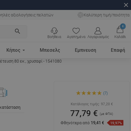
close
ηλές αξιολογήσεις πελατών
Καλύτερη τιμή/ποιότητα
0
search
Βοήθεια
Αγαπημένα
Λογαριασμός
Καλάθι
Κήπος
Μπεσελς
Εμπνευση
Επαφή
έτευση 80 εκ., χρυσαφί - 1541080
Mexen Flat 360° Slim
(7)
περιστροφική γραμμική
αποχέτευση 80 εκ., χρυσαφί
- 1541080
Κατάλογος τιμής:
97,20 €
γκατάσταση
77,79 €
(με ΦΠΑ)
Φθηνότερα από
19,41 €
19,97%