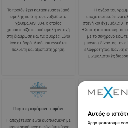
Το προϊόν έχει κατασκευαστεί από
Η σχάρα του γραμ
υψηλής ποιότητας ανοξείδωτο
αποχετευτικού είναι ε
χάλυβα AISI 304, ο οποίος
στενή και έχει μόλις 31
χαρακτηρίζεται από υψηλή αντοχή
Η λεπτή κατασκευή ταιριά
στη διάβρωση και τις φθορές. Είναι
με το σύγχρονο εσωτε
ένα στιβαρό υλικό που εγγυάται
μπάνιου, δίνοντας την α
πολυετή και αξιόπιστη χρήση.
ελαφρότητας. Ιδανική ε
μινιμαλιστικές διαρρυ
Περιστρεφόμενο σιφόνι
Σταματά δυσάρεστε
Αυτός ο ιστότ
Η αποχέτευση είναι εξοπλισμένη με
Η αποχέτευση είναι εξο
Χρησιμοποιούμε cook
περιστρεφόμενο σιφόνι (με εύρος
σιφόνι, το οποίο έχει ω