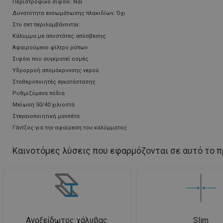
Περιστροφικό σιφόνι: Ναι
Δυνατότητα ενσωμάτωσης πλακιδίων: Όχι
Στο σετ περιλαμβάνονται:
Κάλυμμα με αποστάτες απόσβεσης
Αφαιρούμενο φίλτρο ρύπων
Σιφόνι που συγκρατεί οσμές
Υδρορροή απομάκρυνσης νερού
Σταθεροποιητές εγκατάστασης
Ρυθμιζόμενα πόδια
Μείωση 50/40 χιλιοστά
Στεγανοποιητική μανσέτα
Γάντζος για την αφαίρεση του καλύμματος
Καινοτόμες λύσεις που εφαρμόζονται σε αυτό το π
Ανοξείδωτος χάλυβας
Slim