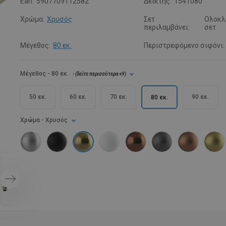
Ean:
5907709112582
Δείκτης:
1541080
Χρώμα:
Χρυσός
Σετ
Ολοκλ
περιλαμβάνει:
σετ
Μέγεθος:
80 εκ.
Περιστρεφόμενο σιφόνι:
Μέγεθος
- 80 εκ.
- (
δείτε περισσότερα
+9
)
50 εκ.
60 εκ.
70 εκ.
90 εκ.
80 εκ.
Χρώμα
- Χρυσός