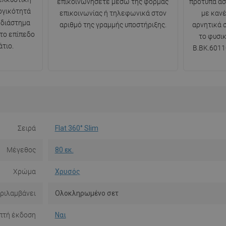
επικοινωνήσετε μέσω της φόρμας
πρότυπα ασ
ργικότητά
επικοινωνίας ή τηλεφωνικά στον
με κανέ
 διάστημα
αριθμό της γραμμής υποστήριξης.
αρνητικά 
 το επίπεδο
το φυσι
τιο.
B.BK.6011
Σειρά
Flat 360° Slim
Μέγεθος
80 εκ.
Χρώμα
Χρυσός
ριλαμβάνει
Ολοκληρωμένο σετ
πτή έκδοση
Ναι