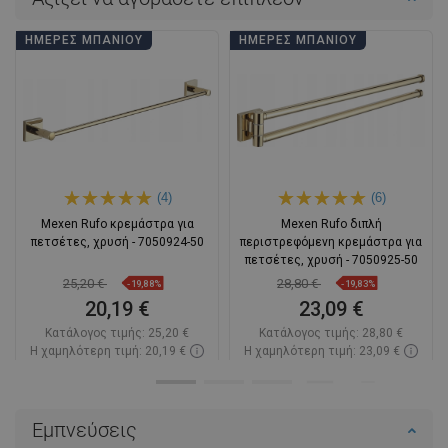
ΗΜΈΡΕΣ ΜΠΆΝΙΟΥ
ΗΜΈΡΕΣ ΜΠΆΝΙΟΥ
(4)
(6)
Mexen Rufo κρεμάστρα για
Mexen Rufo διπλή
πετσέτες, χρυσή - 7050924-50
περιστρεφόμενη κρεμάστρα για
πετσέτες, χρυσή - 7050925-50
25,20 €
28,80 €
-19,88%
-19,83%
20,19 €
23,09 €
Κατάλογος τιμής:
25,20 €
Κατάλογος τιμής:
28,80 €
Η χαμηλότερη τιμή: 20,19 €
Η χαμηλότερη τιμή: 23,09 €
Διαθεσιμότητα:
Σε απόθεμα
Διαθεσιμότητα:
Σε απόθεμα
Στο καλάθι
Στο καλάθι
Εμπνεύσεις
Σύγκριση
favorite_border
Αγαπημένα
Σύγκριση
favorite_border
Αγαπημένα