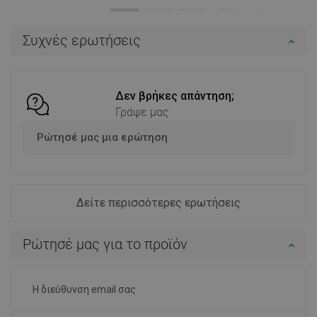
Διαθεσιμότητα:
Σε απόθεμα
Διαθεσιμότητα:
Σε απόθεμα
Στο καλάθι
Στο καλάθι
Συχνές ερωτήσεις
Σύγκριση
favorite_border
Αγαπημένα
Σύγκριση
favorite_border
Αγαπημένα
Δεν βρήκες απάντηση;
Γράψε μας
Ρώτησέ μας μια ερώτηση
Δείτε περισσότερες ερωτήσεις
Ρώτησέ μας για το προϊόν