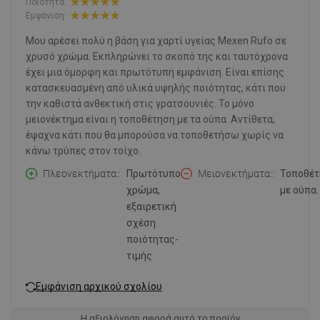
Ποιότητα:
Εμφάνιση:
Μου αρέσει πολύ η βάση για χαρτί υγείας Mexen Rufo σε
χρυσό χρώμα. Εκπληρώνει το σκοπό της και ταυτόχρονα
έχει μια όμορφη και πρωτότυπη εμφάνιση. Είναι επίσης
κατασκευασμένη από υλικά υψηλής ποιότητας, κάτι που
την καθιστά ανθεκτική στις γρατσουνιές. Το μόνο
μειονέκτημα είναι η τοποθέτηση με τα ούπα. Αντίθετα,
έψαχνα κάτι που θα μπορούσα να τοποθετήσω χωρίς να
κάνω τρύπες στον τοίχο.
Πλεονεκτήματα:
Πρωτότυπο
Μειονεκτήματα:
Τοποθέτ
χρώμα,
με ούπα.
εξαιρετική
σχέση
ποιότητας-
τιμής
Εμφάνιση αρχικού σχολίου
Η αξιολόγηση αφορά αυτό το προϊόν