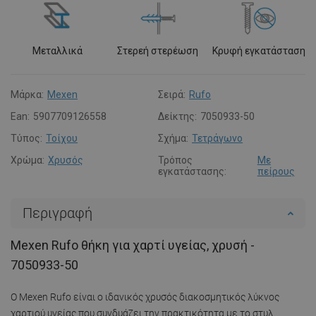
Μεταλλικά
Στερεή στερέωση
Κρυφή εγκατάσταση
Μάρκα:
Mexen
Σειρά:
Rufo
Ean:
5907709126558
Δείκτης:
7050933-50
Τύπος:
Τοίχου
Σχήμα:
Τετράγωνο
Χρώμα:
Χρυσός
Τρόπος
Με
εγκατάστασης:
πείρους
Περιγραφή
Mexen Rufo θήκη για χαρτί υγείας, χρυσή -
7050933-50
Ο Mexen Rufo είναι ο ιδανικός χρυσός διακοσμητικός λύκνος
χαρτιού υγείας που συνδυάζει την πρακτικότητα με το στυλ.