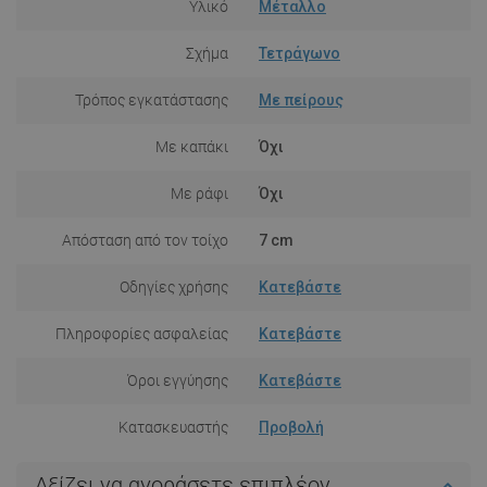
Υλικό
Μέταλλο
Σχήμα
Τετράγωνο
Τρόπος εγκατάστασης
Με πείρους
Με καπάκι
Όχι
Με ράφι
Όχι
Απόσταση από τον τοίχο
7 cm
Οδηγίες χρήσης
Κατεβάστε
Πληροφορίες ασφαλείας
Κατεβάστε
Όροι εγγύησης
Κατεβάστε
Κατασκευαστής
Προβολή
Αξίζει να αγοράσετε επιπλέον