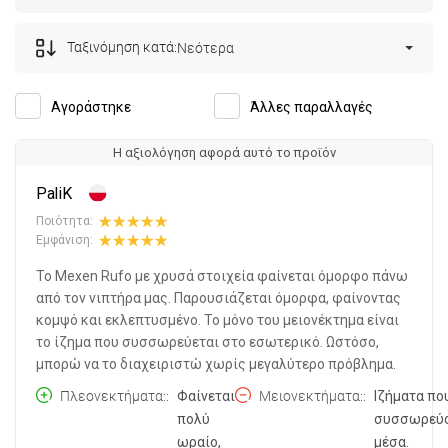
Ταξινόμηση κατά:
Νεότερα
Αγοράστηκε
Άλλες παραλλαγές
Η αξιολόγηση αφορά αυτό το προϊόν
PaliK
Ποιότητα:
Εμφάνιση:
Το Mexen Rufo με χρυσά στοιχεία φαίνεται όμορφο πάνω
από τον νιπτήρα μας. Παρουσιάζεται όμορφα, φαίνοντας
κομψό και εκλεπτυσμένο. Το μόνο του μειονέκτημα είναι
το ίζημα που συσσωρεύεται στο εσωτερικό. Ωστόσο,
μπορώ να το διαχειριστώ χωρίς μεγαλύτερο πρόβλημα.
Πλεονεκτήματα:
Φαίνεται
Μειονεκτήματα:
Ιζήματα πο
πολύ
συσσωρεύο
ωραίο,
μέσα.