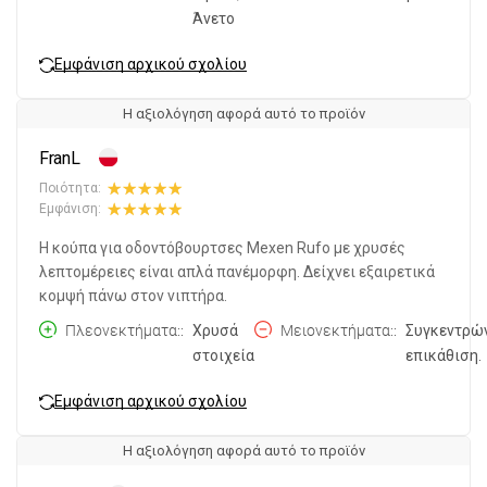
Άνετο
Εμφάνιση αρχικού σχολίου
Η αξιολόγηση αφορά αυτό το προϊόν
FranL
Ποιότητα:
Εμφάνιση:
Η κούπα για οδοντόβουρτσες Mexen Rufo με χρυσές
λεπτομέρειες είναι απλά πανέμορφη. Δείχνει εξαιρετικά
κομψή πάνω στον νιπτήρα.
Πλεονεκτήματα:
Χρυσά
Μειονεκτήματα:
Συγκεντρώ
στοιχεία
επικάθιση.
Εμφάνιση αρχικού σχολίου
Η αξιολόγηση αφορά αυτό το προϊόν