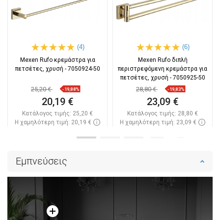
(4)
(6)
Mexen Rufo κρεμάστρα για
Mexen Rufo διπλή
πετσέτες, χρυσή - 7050924-50
περιστρεφόμενη κρεμάστρα για
πετσέτες, χρυσή - 7050925-50
25,20 €
28,80 €
-19,88%
-19,83%
20,19 €
23,09 €
Κατάλογος τιμής:
25,20 €
Κατάλογος τιμής:
28,80 €
Η χαμηλότερη τιμή: 20,19 €
Η χαμηλότερη τιμή: 23,09 €
Διαθεσιμότητα:
Σε απόθεμα
Διαθεσιμότητα:
Σε απόθεμα
Στο καλάθι
Στο καλάθι
Εμπνεύσεις
Σύγκριση
favorite_border
Αγαπημένα
Σύγκριση
favorite_border
Αγαπημένα