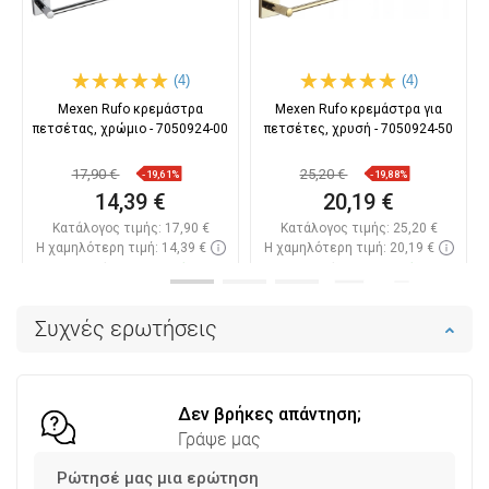
(4)
(4)
Mexen Rufo κρεμάστρα
Mexen Rufo κρεμάστρα για
πετσέτας, χρώμιο - 7050924-00
πετσέτες, χρυσή - 7050924-50
17,90 €
25,20 €
-19,61%
-19,88%
14,39 €
20,19 €
Κατάλογος τιμής:
17,90 €
Κατάλογος τιμής:
25,20 €
Η χαμηλότερη τιμή: 14,39 €
Η χαμηλότερη τιμή: 20,19 €
Διαθεσιμότητα:
Σε απόθεμα
Διαθεσιμότητα:
Σε απόθεμα
Στο καλάθι
Στο καλάθι
Συχνές ερωτήσεις
Σύγκριση
favorite_border
Αγαπημένα
Σύγκριση
favorite_border
Αγαπημένα
Δεν βρήκες απάντηση;
Γράψε μας
Ρώτησέ μας μια ερώτηση