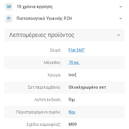
10 χρόνια εγγύηση
Πιστοποιητικό Υγιεινής PZH
Λεπτομέρειες προϊόντος
Σειρά
Flat 360°
Μέγεθος
70 εκ.
Χρώμα
Ινοξ
Σετ περιλαμβάνει
Ολοκληρωμένο σετ
Λεπτή έκδοση
Όχι
Περιστρεφόμενο σιφόνι
Ναι
Σχέδιο καμουφλάζ
M09