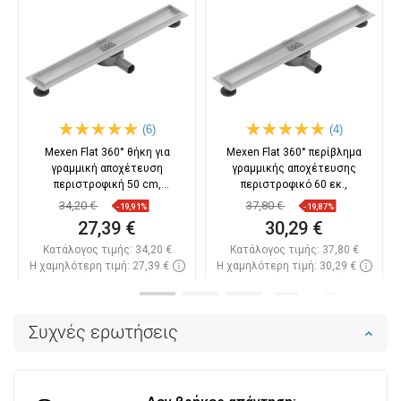
(6)
(4)
Mexen Flat 360° θήκη για
Mexen Flat 360° περίβλημα
γραμμική αποχέτευση
γραμμικής αποχέτευσης
περιστροφική 50 cm,
περιστροφικό 60 εκ.,
ανοξείδωτο
34,20 €
37,80 €
-19,91%
-19,87%
27,39 €
30,29 €
Κατάλογος τιμής:
34,20 €
Κατάλογος τιμής:
37,80 €
Η χαμηλότερη τιμή: 27,39 €
Η χαμηλότερη τιμή: 30,29 €
Διαθεσιμότητα:
Σε απόθεμα
Διαθεσιμότητα:
Σε απόθεμα
Στο καλάθι
Στο καλάθι
Συχνές ερωτήσεις
Σύγκριση
favorite_border
Αγαπημένα
Σύγκριση
favorite_border
Αγαπημένα