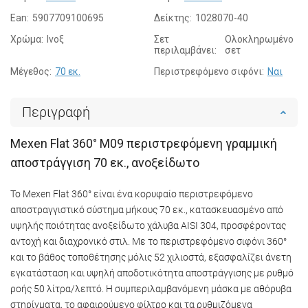
Ean:
5907709100695
Δείκτης:
1028070-40
Χρώμα:
Ινοξ
Σετ
Ολοκληρωμένο
περιλαμβάνει:
σετ
Μέγεθος:
70 εκ.
Περιστρεφόμενο σιφόνι:
Ναι
Περιγραφή
Mexen Flat 360° M09 περιστρεφόμενη γραμμική
αποστράγγιση 70 εκ., ανοξείδωτο
Το Mexen Flat 360° είναι ένα κορυφαίο περιστρεφόμενο
αποστραγγιστικό σύστημα μήκους 70 εκ., κατασκευασμένο από
υψηλής ποιότητας ανοξείδωτο χάλυβα AISI 304, προσφέροντας
αντοχή και διαχρονικό στιλ. Με το περιστρεφόμενο σιφόνι 360°
και το βάθος τοποθέτησης μόλις 52 χιλιοστά, εξασφαλίζει άνετη
εγκατάσταση και υψηλή αποδοτικότητα αποστράγγισης με ρυθμό
ροής 50 λίτρα/λεπτό. Η συμπεριλαμβανόμενη μάσκα με αθόρυβα
στηρίγματα, το αφαιρούμενο φίλτρο και τα ρυθμιζόμενα