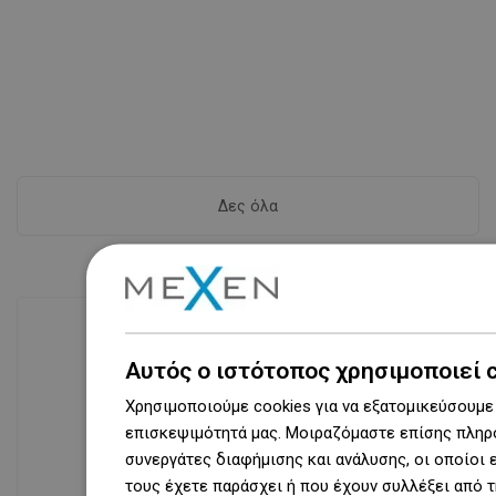
Δες όλα
Αυτός ο ιστότοπος χρησιμοποιεί 
Διαθεσιμότητα προϊόντων
Σύγχρονο κέντρο logistics επιφάνειας
Χρησιμοποιούμε cookies για να εξατομικεύσουμε 
31 000 m² με πάνω από 68 χιλιάδες
επισκεψιμότητά μας. Μοιραζόμαστε επίσης πληρο
θέσεις παλετών παρέχει πάνω από 1
συνεργάτες διαφήμισης και ανάλυσης, οι οποίοι
500 000 διαθέσιμα προϊόντα!
τους έχετε παράσχει ή που έχουν συλλέξει από 