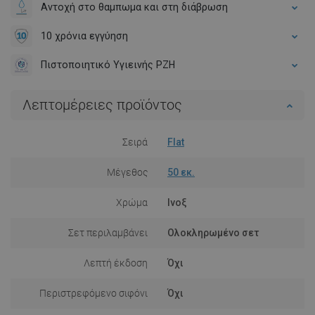
Αντοχή στο θαμπωμα και στη διάβρωση
10 χρόνια εγγύηση
Πιστοποιητικό Υγιεινής PZH
Λεπτομέρειες προϊόντος
Σειρά
Flat
Μέγεθος
50 εκ.
Χρώμα
Ινοξ
Σετ περιλαμβάνει
Ολοκληρωμένο σετ
Λεπτή έκδοση
Όχι
Περιστρεφόμενο σιφόνι
Όχι