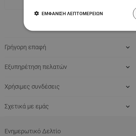
ΕΜΦΆΝΙΣΗ ΛΕΠΤΟΜΕΡΕΙΏΝ
Γρήγορη επαφή

Εξυπηρέτηση πελατών

Χρήσιμες συνδέσεις

Σχετικά με εμάς

Ενημερωτικό Δελτίο