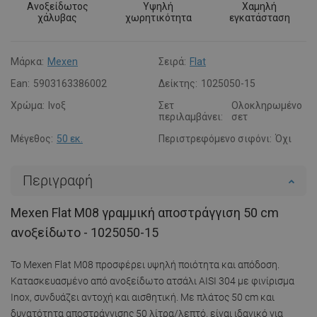
Ανοξείδωτος
Υψηλή
Χαμηλή
χάλυβας
χωρητικότητα
εγκατάσταση
Μάρκα:
Mexen
Σειρά:
Flat
Ean:
5903163386002
Δείκτης:
1025050-15
Χρώμα:
Ινοξ
Σετ
Ολοκληρωμένο
περιλαμβάνει:
σετ
Μέγεθος:
50 εκ.
Περιστρεφόμενο σιφόνι:
Όχι
Περιγραφή
Mexen Flat M08 γραμμική αποστράγγιση 50 cm
ανοξείδωτο - 1025050-15
Το Mexen Flat M08 προσφέρει υψηλή ποιότητα και απόδοση.
Κατασκευασμένο από ανοξείδωτο ατσάλι AISI 304 με φινίρισμα
Inox, συνδυάζει αντοχή και αισθητική. Με πλάτος 50 cm και
δυνατότητα αποστράγγισης 50 λίτρα/λεπτό, είναι ιδανικό για