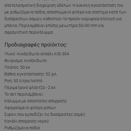
αποτελεσματική διαχείριση υδάτων. Η εύκολη εγκατάσταση του
με ρυθμιζόμενα πόδια, αποσπώμενο φίλτρο και σύστημα κατά των
δυσάρεστων οσμών, καθιστούν το προϊόν κορυφαία επιλογή για
μπάνια. Περιλαμβάνει επίσης μειωτήρα 50/40 mm και
σφραγιστικό περικάλυμμα.
Προδιαγραφές προϊόντος:
Υλικό: Ανοξείδωτο ατσάλι AISI 304
Φινίρισμα: Ανοξείδωτο
Πλάτος: 50 εκ
Βάθος εγκατάστασης: 52 χιλ
Ροή: 50 λίτρα/λεπτό
Περιμετρικό φλάντζα - 2 εκ
Το σετ περιλαμβάνει:
Κάλυμμα με αποστάτες απορροής
Αφαιρούμενο φίλτρο ρύπων
Σιφόνι που εμποδίζει τις δυσάρεστες οσμές
Κανάλι απορροής νερού
Ρυθμιζόμενα πόδια