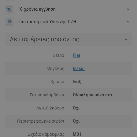
10 χρόνια εγγύηση
Πιστοποιητικό Υγιεινής PZH
Λεπτομέρειες προϊόντος
Σειρά
Flat
Μέγεθος
60 εκ.
Χρώμα
Ινοξ
Σετ περιλαμβάνει
Ολοκληρωμένο σετ
Λεπτή έκδοση
Όχι
Περιστρεφόμενο σιφόνι
Όχι
Σχέδιο καμουφλάζ
M01