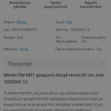
Ανοξείδωτος
Υψηλή
Χαμηλή
χάλυβας
χωρητικότητα
εγκατάσταση
Μάρκα:
Mexen
Σειρά:
Flat
Ean:
5903163386071
Δείκτης:
1020060-15
Χρώμα:
Ινοξ
Σετ
Ολοκληρωμένο
περιλαμβάνει:
σετ
Μέγεθος:
60 εκ.
Περιστρεφόμενο σιφόνι:
Όχι
Περιγραφή
Mexen Flat M01 γραμμική αποχέτευση 60 cm, inox -
1020060-15
Το Mexen Flat M01, με μήκος 60 εκ. και κατασκευασμένο από
ανοξείδωτο χάλυβα AISI 304, προσφέρει εξαιρετική αντοχή και
κομψότητα με το φινίρισμα Inox. Με βάθος τοποθέτησης 52 χιλ.
και ικανότητα ροής 50 λ/λεπτό, εξασφαλίζει αποδοτική