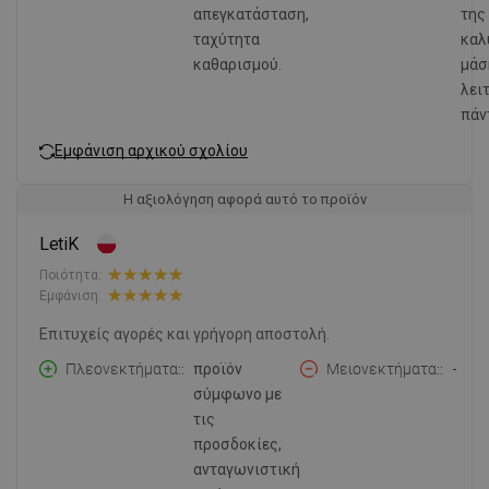
απεγκατάσταση,
της
ταχύτητα
καλ
καθαρισμού.
μάσ
λει
πάν
Εμφάνιση αρχικού σχολίου
Η αξιολόγηση αφορά αυτό το προϊόν
LetiK
Ποιότητα:
Εμφάνιση:
Επιτυχείς αγορές και γρήγορη αποστολή.
Πλεονεκτήματα:
προϊόν
Μειονεκτήματα:
-
σύμφωνο με
τις
προσδοκίες,
ανταγωνιστική