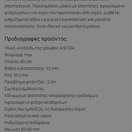
αποστράγγιση. Περιλαμβάνει μάσκα με αποστάτες, αφαιρούμενο
φίλτρο ρύπων και σιφόν που προστατεύει από οσμές. Διαθέτει
ρυθμιζόμενα πόδια για εύκολη εγκατάσταση και μανσέτα
στεγανοποίησης. Είναι ιδανικό για μοντέρνα μπάνια.
Προδιαγραφές προϊόντος:
Υλικό: Ανοξείδωτος χάλυβας AISI 304
Φινίρισμα: Inox
Πλάτος: 60 cm
Βάθος εγκατάστασης: 52 mm
Ροή: 50 l/min
Περίβλημα φλάντζας - 2 cm
Συμπεριλαμβάνονται:
Κάλυμμα με αποστάτες απορρόφησης κραδασμών
Αφαιρούμενο φίλτρο ακαθαρσιών
Σιφόνι που εμποδίζει τις δυσάρεστες οσμές
Ράγα αποχέτευσης νερού
Ρυθμιζόμενα ποδαράκια
Μείωση 50/40 mm