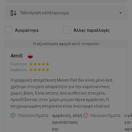
Ταξινόμηση κατά:
Νεότερα
Αγοράστηκε
Άλλες παραλλαγές
Η αξιολόγηση αφορά αυτό το προϊόν
ArmiS
Ποιότητα:
Εμφάνιση:
Η γραμμική αποχέτευση Mexen Flat δεν είναι μόνο ένα
χρήσιμο στοιχείο απαραίτητο για την καμπίνα ντους
χωρίς βάση. Είναι επίσης ένα αισθητικό στοιχείο,
προσδίδοντας στον χώρο μια μοντέρνα εμφάνιση. Η
επιχρωμιωμένη επιφάνεια είναι ένα κομψό κλασικό.
Πλεονεκτήματα:
εμφάνιση, απλή
Μειονεκτήματα:
ο γ
εγκατάσταση
για 
και
αφα