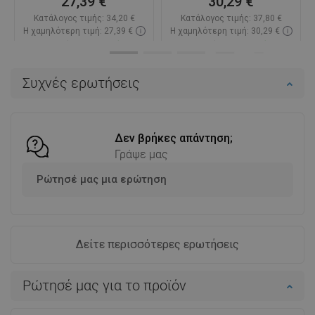
27,39 €
30,29 €
Κατάλογος τιμής:
34,20 €
Κατάλογος τιμής:
37,80 €
Η χαμηλότερη τιμή: 27,39 €
Η χαμηλότερη τιμή: 30,29 €
Διαθεσιμότητα:
Σε απόθεμα
Διαθεσιμότητα:
Σε απόθεμα
Στο καλάθι
Στο καλάθι
Συχνές ερωτήσεις
Σύγκριση
favorite_border
Αγαπημένα
Σύγκριση
favorite_border
Αγαπημένα
Δεν βρήκες απάντηση;
Γράψε μας
Ρώτησέ μας μια ερώτηση
Δείτε περισσότερες ερωτήσεις
Ρώτησέ μας για το προϊόν