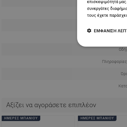
επισκεψιμότητά μας.
συνεργάτες διαφήμισ
τους έχετε παράσχει
Τρόπος εγ
ΕΜΦΆΝΙΣΗ ΛΕΠ
Απόσταση απ
Οδηγ
Πληροφορίες
Όρο
Κατ
Αξίζει να αγοράσετε επιπλέον
ΗΜΈΡΕΣ ΜΠΆΝΙΟΥ
ΗΜΈΡΕΣ ΜΠΆΝΙΟΥ