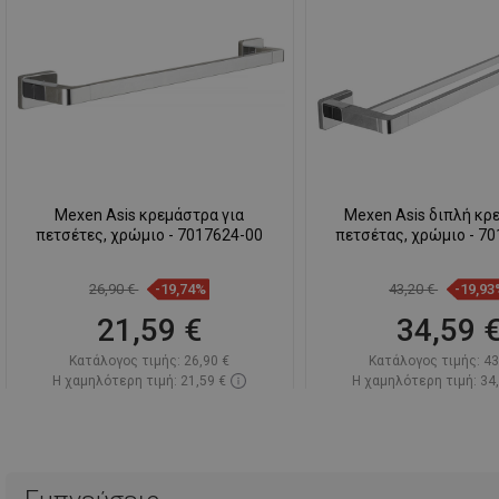
Mexen Asis κρεμάστρα για
Mexen Asis διπλή κρ
πετσέτες, χρώμιο - 7017624-00
πετσέτας, χρώμιο - 7
26,90 €
-19,74%
43,20 €
-19,93
21,59 €
34,59 
Κατάλογος τιμής:
26,90 €
Κατάλογος τιμής:
43
Η χαμηλότερη τιμή: 21,59 €
Η χαμηλότερη τιμή: 34
Διαθεσιμότητα:
Σε απόθεμα
Διαθεσιμότητα:
Σε α
Στο καλάθι
Στο καλάθ
Σύγκριση
favorite_border
Αγαπημένα
Σύγκριση
favorite_border
Αγ