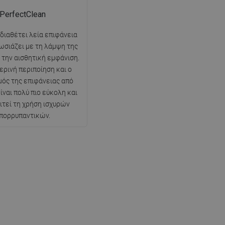
PerfectClean
 διαθέτει λεία επιφάνεια
ωσιάζει με τη λάμψη της
ι την αισθητική εμφάνιση.
ερινή περιποίηση και ο
ός της επιφάνειας από
ίναι πολύ πιο εύκολη και
ιτεί τη χρήση ισχυρών
πορρυπαντικών.