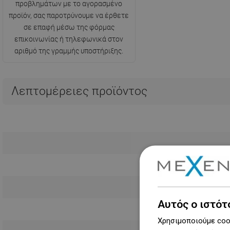
προβλημάτων με το αγορασμένο
προϊόν, σας παροτρύνουμε να έρθετε
σε επαφή μέσω της φόρμας
επικοινωνίας ή τηλεφωνικά στον
αριθμό της γραμμής υποστήριξης.
Λεπτομέρειες προϊόντος
Αυτός ο ιστότ
Χρησιμοποιούμε cook