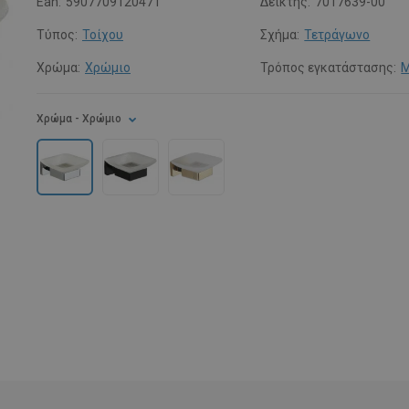
Ean:
5907709120471
Δείκτης:
7017639-00
Τύπος:
Τοίχου
Σχήμα:
Τετράγωνο
Χρώμα:
Χρώμιο
Τρόπος εγκατάστασης:
Μ
Χρώμα
- Χρώμιο