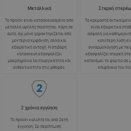
Μεταλλικά
Στερεή στερέ
Το προϊόν είναι κατασκευασμένο από
Τα κρεμαστά αντικείμενα
μέταλλο υψηλής ποιότητας. Χάρη σε
είναι εξαιρετικά στα
αυτό, όχι μόνο χαρακτηρίζεται από
ασφαλή για καθημερινή
μοντέρνα εμφάνιση, αλλά και
καλύτερη λύση είν
εξαιρετική αντοχή. Η στιβαρή
συναρμολόγηση με πεί
κατασκευή εξασφαλίζει
εξασφαλίζει στερεή στ
μακροχρόνια λειτουργικότητα και
κατανέμει το φορτίο σε
ανθεκτικότητα στις φθορές.
επιφάνεια του τοί
2 χρόνια εγγύηση
Το προϊόν καλύπτεται από 2ετή
εγγύηση. Σε περίπτωση