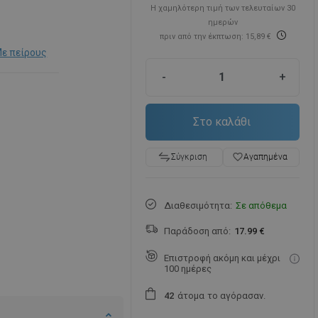
Η χαμηλότερη τιμή των τελευταίων 30
ημερών
πριν από την έκπτωση: 15,89 €
ε πείρους
-
+
Στο καλάθι
favorite_border
Αγαπημένα
Σύγκριση
Διαθεσιμότητα:
Σε απόθεμα
Παράδοση από:
17.99 €
Επιστροφή ακόμη και μέχρι
100 ημέρες
άτομα
το αγόρασαν.
4
2