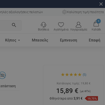
close
ηλές αξιολογήσεις πελατών
Καλύτερη τιμή/ποιότητα
0
search
Βοήθεια
Αγαπημένα
Λογαριασμός
Καλάθι
Κήπος
Μπεσελς
Εμπνευση
Επαφή
Mexen Asis Mydelniczka,
(5)
χρώμιο - 7017639-00
Κατάλογος τιμής:
19,80 €
κατάσταση
15,89 €
(με ΦΠΑ)
Φθηνότερα από
3,91 €
19,75%