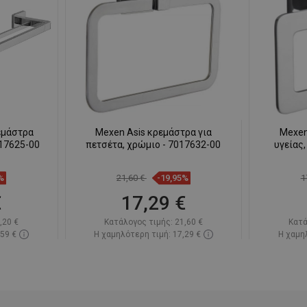
εμάστρα
Mexen Asis κρεμάστρα για
Mexen
017625-00
πετσέτα, χρώμιο - 7017632-00
υγείας,
%
21,60 €
-19,95%
1
€
17,29 €
,20 €
Κατάλογος τιμής:
21,60 €
Κατά
,59 €
Η χαμηλότερη τιμή: 17,29 €
Η χαμηλ
πόθεμα
Διαθεσιμότητα:
Σε απόθεμα
Διαθεσ
ι
Στο καλάθι
απημένα
Σύγκριση
favorite_border
Αγαπημένα
Σύγκ