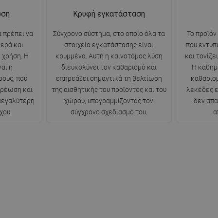
ωση
Κρυφή εγκατάσταση
 πρέπει να
Σύγχρονο σύστημα, στο οποίο όλα τα
Το προϊόν
θερά και
στοιχεία εγκατάστασης είναι
που εντυπ
 χρήση. Η
κρυμμένα. Αυτή η καινοτόμος λύση
και τονίζε
αι η
διευκολύνει τον καθαρισμό και
Η καθημ
ρους, που
επηρεάζει σημαντικά τη βελτίωση
καθαρισμ
ερέωση και
της αισθητικής του προϊόντος και του
λεκέδες ε
 μεγαλύτερη
χώρου, υπογραμμίζοντας τον
δεν απα
χου.
σύγχρονο σχεδιασμό του.
α