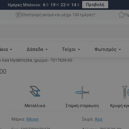
Προβολή
6
19
22
13
Ημέρες Μπάνιου:
D
H
M
S
Επιστροφή ακόμα και μέχρι 100 ημέρες*
Υψ
άκια
Δάπεδα
Τοίχοι
Φωτισμός
Asis Mydelniczka, χρώμιο - 7017639-00
-00
Μεταλλικά
Στερεή στερέωση
Κρυφή εγ
Μάρκα:
Mexen
Σειρά:
Asis