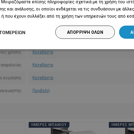
Υλικό
Γυαλί/Μέταλλο
 Μοιραζόμαστε επίσης πληροφορίες σχετικά με τη χρήση του ιστ
ης και ανάλυσης, οι οποίοι ενδέχεται να τις συνδυάσουν με άλλ
Σχήμα
Τετράγωνο
 ή που έχουν συλλέξει από τη χρήση των υπηρεσιών τους από εσά
κατάστασης
Με πείρους
ΤΟΜΕΡΕΙΏΝ
ΑΠΌΡΡΙΨΗ ΌΛΩΝ
Α
ό τον τοίχο
12 cm
ίες χρήσης
Κατεβάστε
 ασφαλείας
Κατεβάστε
ι εγγύησης
Κατεβάστε
ασκευαστής
Προβολή
ΗΜΈΡΕΣ ΜΠΆΝΙΟΥ
ΗΜΈΡΕΣ Μ