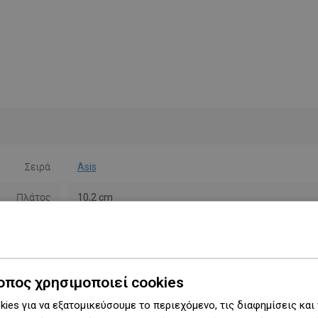
Σειρά
Asis
Πλάτος
10,2 cm
Ύψος
5,2 εκ.
Τύπος
Τοίχου
οπος χρησιμοποιεί cookies
Χρώμα
Χρώμιο
ies για να εξατομικεύσουμε το περιεχόμενο, τις διαφημίσεις και