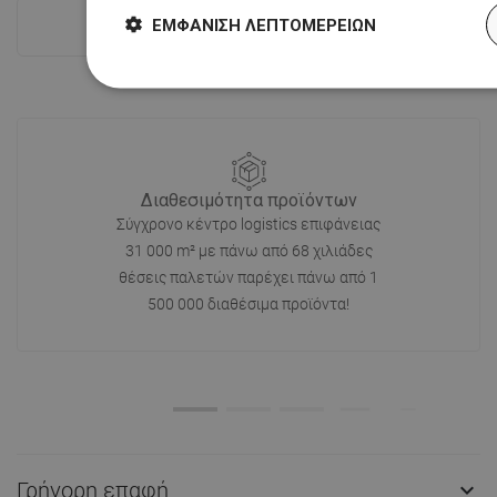
ΕΜΦΆΝΙΣΗ ΛΕΠΤΟΜΕΡΕΙΏΝ
Δες όλα
Διαθεσιμότητα προϊόντων
Σύγχρονο κέντρο logistics επιφάνειας
31 000 m² με πάνω από 68 χιλιάδες
θέσεις παλετών παρέχει πάνω από 1
500 000 διαθέσιμα προϊόντα!
Γρήγορη επαφή
