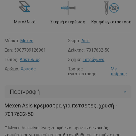
Μεταλλικά
Στερεή στερέωση
Κρυφή εγκατάσταση
Μάρκα:
Mexen
Σειρά:
Asis
Ean:
5907709126961
Δείκτης:
7017632-50
Τύπος:
Δακτύλιος
Σχήμα:
Τετράγωνο
Χρώμα:
Χρυσός
Τρόπος
Με
εγκατάστασης:
πείρους
Περιγραφή
Mexen Asis κρεμάστρα για πετσέτες, χρυσή -
7017632-50
Ο Mexen Asis είναι ένας κομψός και πρακτικός χρυσός
κρεμάστρας για πετσέτες που θα αναβαθμίσει το μπάνιο σας.