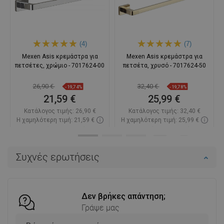
(4)
(7)
Mexen Asis κρεμάστρα για
Mexen Asis κρεμάστρα για
πετσέτες, χρώμιο - 7017624-00
πετσέτα, χρυσό - 7017624-50
26,90 €
32,40 €
-19,74%
-19,78%
21,59 €
25,99 €
Κατάλογος τιμής:
26,90 €
Κατάλογος τιμής:
32,40 €
Η χαμηλότερη τιμή: 21,59 €
Η χαμηλότερη τιμή: 25,99 €
Διαθεσιμότητα:
Σε απόθεμα
Διαθεσιμότητα:
Σε απόθεμα
Στο καλάθι
Στο καλάθι
Συχνές ερωτήσεις
Σύγκριση
favorite_border
Αγαπημένα
Σύγκριση
favorite_border
Αγαπημένα
Δεν βρήκες απάντηση;
Γράψε μας