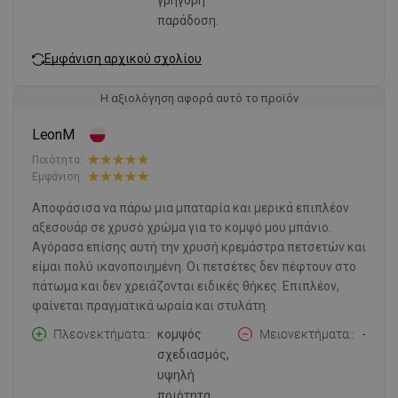
γρήγορη
παράδοση.
Εμφάνιση αρχικού σχολίου
Η αξιολόγηση αφορά αυτό το προϊόν
LeonM
Ποιότητα:
Εμφάνιση:
Αποφάσισα να πάρω μια μπαταρία και μερικά επιπλέον
αξεσουάρ σε χρυσό χρώμα για το κομψό μου μπάνιο.
Αγόρασα επίσης αυτή την χρυσή κρεμάστρα πετσετών και
είμαι πολύ ικανοποιημένη. Οι πετσέτες δεν πέφτουν στο
πάτωμα και δεν χρειάζονται ειδικές θήκες. Επιπλέον,
φαίνεται πραγματικά ωραία και στυλάτη.
Πλεονεκτήματα:
κομψός
Μειονεκτήματα:
-
σχεδιασμός,
υψηλή
ποιότητα.