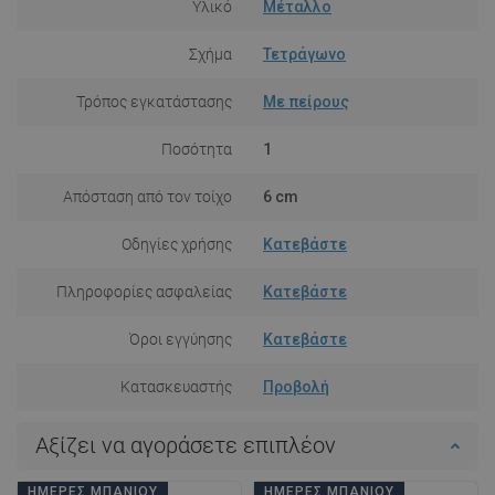
Υλικό
Μέταλλο
Σχήμα
Τετράγωνο
Τρόπος εγκατάστασης
Με πείρους
Ποσότητα
1
Απόσταση από τον τοίχο
6 cm
Οδηγίες χρήσης
Κατεβάστε
Πληροφορίες ασφαλείας
Κατεβάστε
Όροι εγγύησης
Κατεβάστε
Κατασκευαστής
Προβολή
Αξίζει να αγοράσετε επιπλέον
ΗΜΈΡΕΣ ΜΠΆΝΙΟΥ
ΗΜΈΡΕΣ ΜΠΆΝΙΟΥ