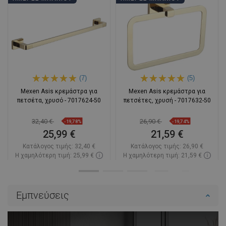
(7)
(5)
Mexen Asis κρεμάστρα για
Mexen Asis κρεμάστρα για
πετσέτα, χρυσό - 7017624-50
πετσέτες, χρυσή - 7017632-50
32,40 €
26,90 €
-19,78%
-19,74%
25,99 €
21,59 €
Κατάλογος τιμής:
32,40 €
Κατάλογος τιμής:
26,90 €
Η χαμηλότερη τιμή: 25,99 €
Η χαμηλότερη τιμή: 21,59 €
Διαθεσιμότητα:
Σε απόθεμα
Διαθεσιμότητα:
Σε απόθεμα
Στο καλάθι
Στο καλάθι
Εμπνεύσεις
Σύγκριση
favorite_border
Αγαπημένα
Σύγκριση
favorite_border
Αγαπημένα