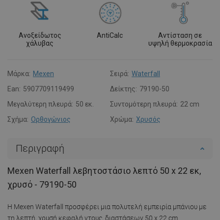
Ανοξείδωτος
AntiCalc
Αντίσταση σε
χάλυβας
υψηλή θερμοκρασία
Μάρκα:
Mexen
Σειρά:
Waterfall
Ean:
5907709119499
Δείκτης:
79190-50
Μεγαλύτερη πλευρά:
50 εκ.
Συντομότερη πλευρά:
22 cm
Σχήμα:
Ορθογώνιος
Χρώμα:
Χρυσός
Περιγραφή
Mexen Waterfall λεβητοστάσιο λεπτό 50 x 22 εκ,
χρυσό - 79190-50
Η Mexen Waterfall προσφέρει μια πολυτελή εμπειρία μπάνιου με
τη λεπτή, χρυσή κεφαλή ντους, διαστάσεων 50 x 22 cm.