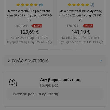
(4)
(8)
Mexen Waterfall κεφαλή ντους
Mexen Waterfall κεφαλή ντους
slim 50 x 22 cm, χρώμιο - 79190-
slim 50 x 22 cm, λευκή - 79190-
00
20
162,10 €
176,40 €
-19,99%
-19,96%
129,69 €
141,19 €
Κατάλογος τιμής:
162,10 €
Κατάλογος τιμής:
176,40 €
Η χαμηλότερη τιμή: 129,69 €
Η χαμηλότερη τιμή: 141,19 €
Διαθεσιμότητα:
2026-11-04
Διαθεσιμότητα:
Σε απόθεμα
Στο καλάθι
Στο καλάθι
Συχνές ερωτήσεις
Σύγκριση
favorite_border
Αγαπημένα
Σύγκριση
favorite_border
Αγαπημένα
Δεν βρήκες απάντηση;
Γράψε μας
Ρώτησέ μας μια ερώτηση