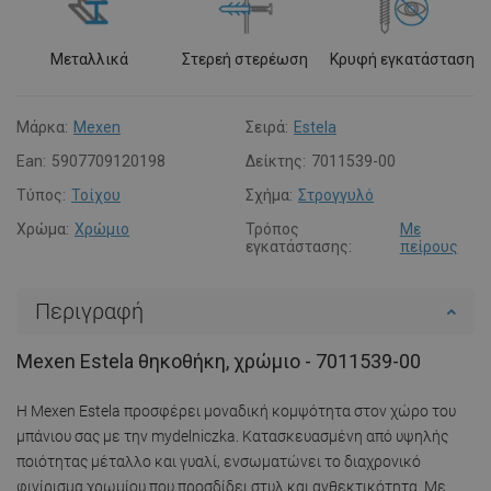
Μεταλλικά
Στερεή στερέωση
Κρυφή εγκατάσταση
Μάρκα:
Mexen
Σειρά:
Estela
Ean:
5907709120198
Δείκτης:
7011539-00
Τύπος:
Τοίχου
Σχήμα:
Στρογγυλό
Χρώμα:
Χρώμιο
Τρόπος
Με
εγκατάστασης:
πείρους
Περιγραφή
Mexen Estela θηκοθήκη, χρώμιο - 7011539-00
Η Mexen Estela προσφέρει μοναδική κομψότητα στον χώρο του
μπάνιου σας με την mydelniczka. Κατασκευασμένη από υψηλής
ποιότητας μέταλλο και γυαλί, ενσωματώνει το διαχρονικό
φινίρισμα χρωμίου που προσδίδει στυλ και ανθεκτικότητα. Με