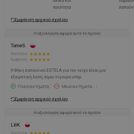
υλικά και
παραδο
ποιότητα
σαπούν
Εμφάνιση αρχικού σχολίου
Η αξιολόγηση αφορά αυτό το προϊόν
TomeS
Ποιότητα:
Εμφάνιση:
Η θήκη σαπουνιού ESTELA για τον τοίχο είναι μια
εξαιρετική λύση, είμαι σίγουρα υπέρ.
Πλεονεκτήματα:
-
Μειονεκτήματα:
-
Εμφάνιση αρχικού σχολίου
Η αξιολόγηση αφορά αυτό το προϊόν
LiliK
Ποιότητα: