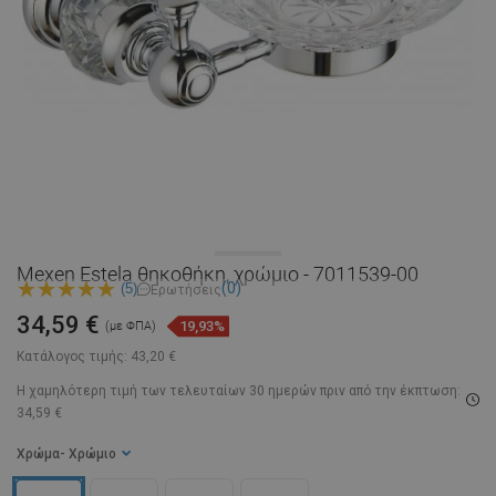
Mexen Estela θηκοθήκη, χρώμιο - 7011539-00
(0)
(5)
Ερωτήσεις
34,59 €
19,93%
(με ΦΠΑ)
Κατάλογος τιμής:
43,20 €
Η χαμηλότερη τιμή των τελευταίων 30 ημερών
πριν από την έκπτωση:
34,59 €
Χρώμα
- Χρώμιο