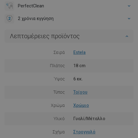
PerfectClean
2 χρόνια εγγύηση
Λεπτομέρειες προϊόντος
Σειρά
Estela
Πλάτος
18 cm
Ύψος
6 εκ.
Τύπος
Τοίχου
Χρώμα
Χρώμιο
Υλικό
Γυαλί/Μέταλλο
Σχήμα
Στρογγυλό