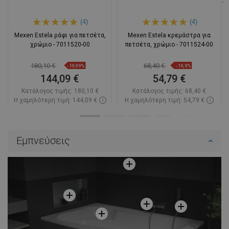
(4)
(4)
Mexen Estela ράφι για πετσέτα,
Mexen Estela κρεμάστρα για
χρώμιο - 7011520-00
πετσέτα, χρώμιο - 7011524-00
180,10 €
68,40 €
-19,99%
-19,9%
144,09 €
54,79 €
Κατάλογος τιμής:
180,10 €
Κατάλογος τιμής:
68,40 €
Η χαμηλότερη τιμή: 144,09 €
Η χαμηλότερη τιμή: 54,79 €
Διαθεσιμότητα:
Σε απόθεμα
Διαθεσιμότητα:
Σε απόθεμα
Στο καλάθι
Στο καλάθι
Εμπνεύσεις
Σύγκριση
favorite_border
Αγαπημένα
Σύγκριση
favorite_border
Αγαπημένα