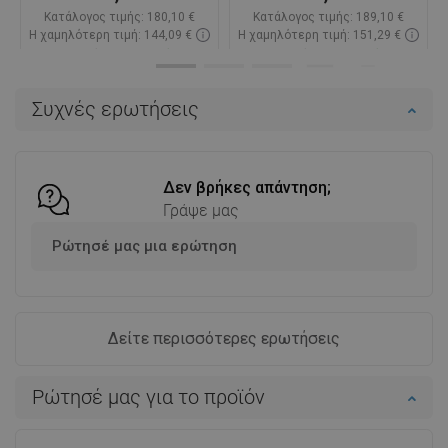
Κατάλογος τιμής:
180,10 €
Κατάλογος τιμής:
189,10 €
Η χαμηλότερη τιμή: 144,09 €
Η χαμηλότερη τιμή: 151,29 €
Διαθεσιμότητα:
Σε απόθεμα
Διαθεσιμότητα:
Σε απόθεμα
Στο καλάθι
Στο καλάθι
Συχνές ερωτήσεις
Σύγκριση
favorite_border
Αγαπημένα
Σύγκριση
favorite_border
Αγαπημένα
Δεν βρήκες απάντηση;
Γράψε μας
Ρώτησέ μας μια ερώτηση
Δείτε περισσότερες ερωτήσεις
Ρώτησέ μας για το προϊόν