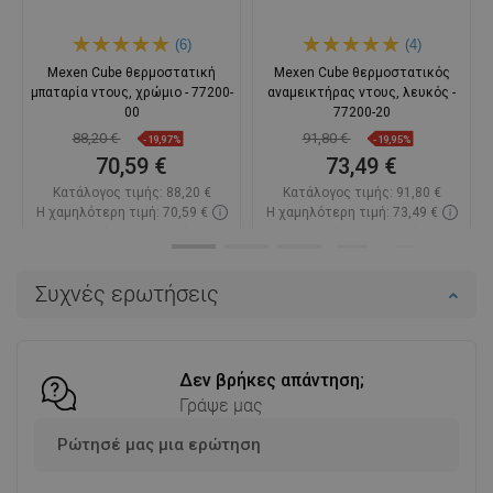
(6)
(4)
Mexen Cube θερμοστατική
Mexen Cube θερμοστατικός
μπαταρία ντους, χρώμιο - 77200-
αναμεικτήρας ντους, λευκός -
00
77200-20
88,20 €
91,80 €
-19,97%
-19,95%
70,59 €
73,49 €
Κατάλογος τιμής:
88,20 €
Κατάλογος τιμής:
91,80 €
Η χαμηλότερη τιμή: 70,59 €
Η χαμηλότερη τιμή: 73,49 €
Διαθεσιμότητα:
Σε απόθεμα
Διαθεσιμότητα:
Σε απόθεμα
Στο καλάθι
Στο καλάθι
Συχνές ερωτήσεις
Σύγκριση
favorite_border
Αγαπημένα
Σύγκριση
favorite_border
Αγαπημένα
Δεν βρήκες απάντηση;
Γράψε μας
Ρώτησέ μας μια ερώτηση