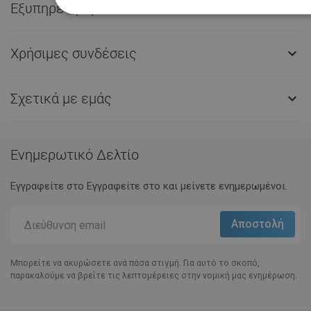
Εξυπηρέτηση πελατών

Χρήσιμες συνδέσεις

Σχετικά με εμάς

Ενημερωτικό Δελτίο
Εγγραφείτε στο Eγγραφείτε στο και μείνετε ενημερωμένοι.
Μπορείτε να ακυρώσετε ανά πάσα στιγμή. Για αυτό το σκοπό,
παρακαλούμε να βρείτε τις λεπτομέρειες στην νομική μας ενημέρωση.