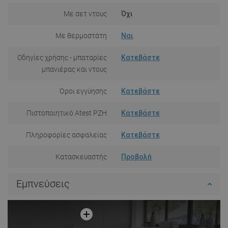
Με σετ ντους
Όχι
Με θερμοστάτη
Ναι
Οδηγίες χρήσης - μπαταρίες
Κατεβάστε
μπανιέρας και ντους
Όροι εγγύησης
Κατεβάστε
Πιστοποιητικό Atest PZH
Κατεβάστε
Πληροφορίες ασφαλείας
Κατεβάστε
Κατασκευαστής
Προβολή
Εμπνεύσεις