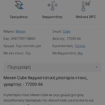
Ορείχαλκος
Θερμοστάτης
Μπλοκέ 38°C
Μάρκα:
Mexen
Σειρά:
Cube
Ean:
5907709118843
Δείκτης:
77200-66
Χρώμα:
Γκρι πιστόλι ματ
Εγκατάσταση:
Τοίχου
Με σετ ντους:
Όχι
Με θερμοστάτη:
Ναι
Περιγραφή
Mexen Cube θερμοστατική μπαταρία ντους,
γραφίτης - 77200-66
Η μπαταρία ντους Mexen Cube σε γκρι χρώμα gun gray
szczotkowany προσφέρει την ιδανική λύση για ένα άνετο και