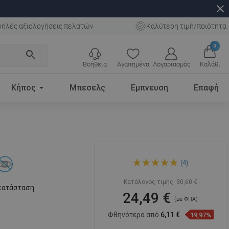
close
ηλές αξιολογήσεις πελατών
Καλύτερη τιμή/ποιότητα
0
search
Βοήθεια
Αγαπημένα
Λογαριασμός
Καλάθι
Κήπος
Μπεσελς
Εμπνευση
Επαφή
Mexen X θήκη χαρτιού με
(4)
ράφι, μαύρο - 701197-70
Κατάλογος τιμής:
30,60 €
κατάσταση
24,49 €
(με ΦΠΑ)
Φθηνότερα από
6,11 €
19,97%