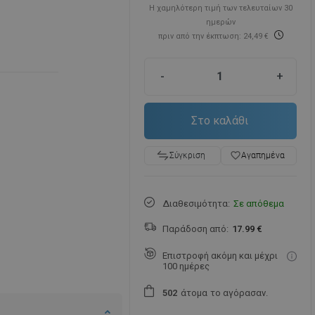
Η χαμηλότερη τιμή των τελευταίων 30
ημερών
πριν από την έκπτωση: 24,49 €
-
+
Στο καλάθι
favorite_border
Αγαπημένα
Σύγκριση
Διαθεσιμότητα:
Σε απόθεμα
Παράδοση από:
17.99 €
Επιστροφή ακόμη και μέχρι
100 ημέρες
άτομα
το αγόρασαν.
5
0
2