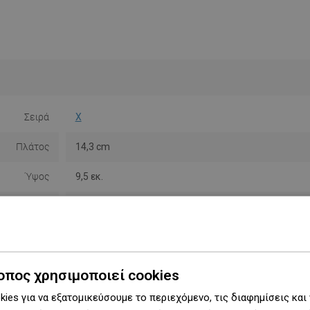
Σειρά
X
Πλάτος
14,3 cm
Ύψος
9,5 εκ.
Τύπος
Τοίχου
Χρώμα
Μαύρο
Υλικό
Μέταλλο
οπος χρησιμοποιεί cookies
Σχήμα
Τετράγωνο
ies για να εξατομικεύσουμε το περιεχόμενο, τις διαφημίσεις και