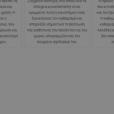
 πρέπει να
Σύγχρονο σύστημα, στο οποίο όλα τα
Το προϊόν
θερά και
στοιχεία εγκατάστασης είναι
που εντυπ
 χρήση. Η
κρυμμένα. Αυτή η καινοτόμος λύση
και τονίζε
αι η
διευκολύνει τον καθαρισμό και
Η καθημ
ρους, που
επηρεάζει σημαντικά τη βελτίωση
καθαρισμ
ερέωση και
της αισθητικής του προϊόντος και του
λεκέδες ε
 μεγαλύτερη
χώρου, υπογραμμίζοντας τον
δεν απα
χου.
σύγχρονο σχεδιασμό του.
α