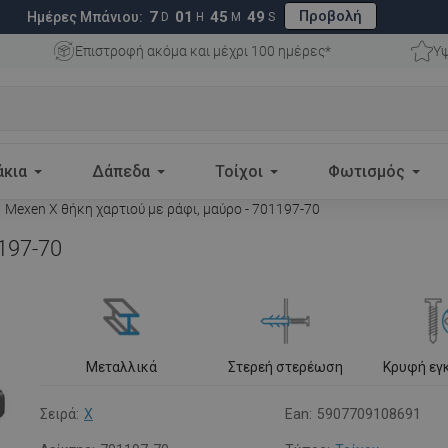
Προβολή
7
01
45
48
Ημέρες Μπάνιου:
D
H
M
S
Επιστροφή ακόμα και μέχρι 100 ημέρες*
Υψ
άκια
Δάπεδα
Τοίχοι
Φωτισμός
Mexen X θήκη χαρτιού με ράφι, μαύρο - 701197-70
1197-70
Μεταλλικά
Στερεή στερέωση
Κρυφή εγ
Σειρά:
X
Ean:
5907709108691