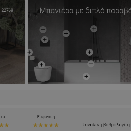
Μπανιέρα με διπλό παραβ
22768
ητα
Εμφάνιση
Συνολική βαθμολογία 