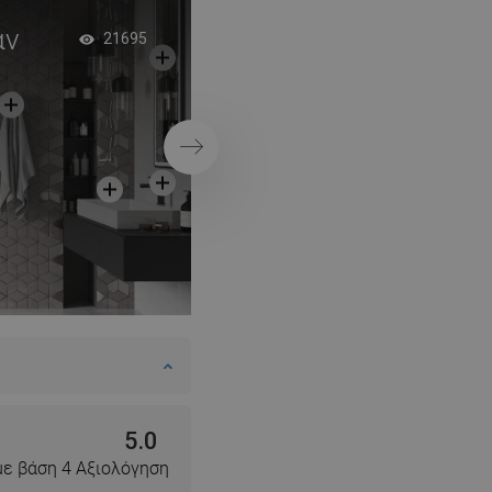
SWEDISH
άν
Χαρτοθήκη με
21695
FINNISH
ενσωματωμένη απ
PORTUGUESE
στον τοίχο
CROATIAN
Επόμενο
GREEK
SLOVENIAN
5.0
με βάση 4 Αξιολόγηση