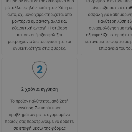
Το προϊόν είναι κατασκευασμένο από
Τα κρεμαστά αντικείμενα
μέταλλο υψηλής ποιότητας. Χάρη σε
είναι εξαιρετικά στα
αυτό, όχι μόνο χαρακτηρίζεται από
ασφαλή για καθημερινή
μοντέρνα εμφάνιση, αλλά και
καλύτερη λύση είν
εξαιρετική αντοχή. Η στιβαρή
συναρμολόγηση με πεί
κατασκευή εξασφαλίζει
εξασφαλίζει στερεή στ
μακροχρόνια λειτουργικότητα και
κατανέμει το φορτίο σε
ανθεκτικότητα στις φθορές.
επιφάνεια του τοί
2 χρόνια εγγύηση
Το προϊόν καλύπτεται από 2ετή
εγγύηση. Σε περίπτωση
προβλημάτων με το αγορασμένο
προϊόν, σας παροτρύνουμε να έρθετε
σε επαφή μέσω της φόρμας