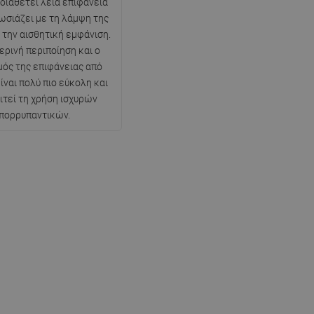
 διαθέτει λεία επιφάνεια
ωσιάζει με τη λάμψη της
ι την αισθητική εμφάνιση.
ερινή περιποίηση και ο
ός της επιφάνειας από
ίναι πολύ πιο εύκολη και
ιτεί τη χρήση ισχυρών
πορρυπαντικών.