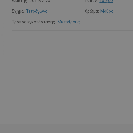
Δείκτης:
701197-70
Τύπος:
Τοίχου
Σχήμα:
Τετράγωνο
Χρώμα:
Μαύρο
Τρόπος εγκατάστασης:
Με πείρους