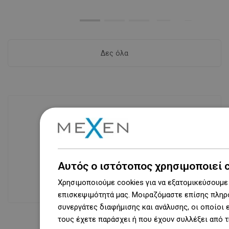
Δες όλα
Διαθεσιμότητα προϊόντων
Σύγχρονο κέντρο logistics επιφάνειας
31 000 m² με πάνω από 68 χιλιάδες
Αυτός ο ιστότοπος χρησιμοποιεί 
θέσεις παλετών παρέχει πάνω από 1
500 000 διαθέσιμα προϊόντα!
Χρησιμοποιούμε cookies για να εξατομικεύσουμε 
επισκεψιμότητά μας. Μοιραζόμαστε επίσης πληρο
συνεργάτες διαφήμισης και ανάλυσης, οι οποίοι
τους έχετε παράσχει ή που έχουν συλλέξει από 