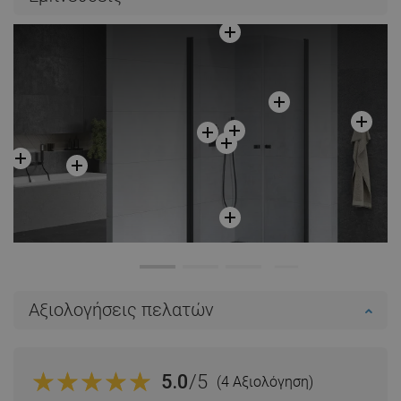
Στο καλάθι
Σύγκριση
favorite_border
Αγαπημένα
Αξιολογήσεις πελατών
5.0
/5
(4 Αξιολόγηση)