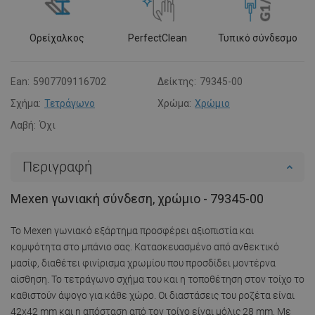
Ορείχαλκος
PerfectClean
Τυπικό σύνδεσμο
Ean:
5907709116702
Δείκτης:
79345-00
Σχήμα:
Τετράγωνο
Χρώμα:
Χρώμιο
Λαβή:
Όχι
Περιγραφή
Mexen γωνιακή σύνδεση, χρώμιο - 79345-00
Το Mexen γωνιακό εξάρτημα προσφέρει αξιοπιστία και
κομψότητα στο μπάνιο σας. Κατασκευασμένο από ανθεκτικό
μασίφ, διαθέτει φινίρισμα χρωμίου που προσδίδει μοντέρνα
αίσθηση. Το τετράγωνο σχήμα του και η τοποθέτηση στον τοίχο το
καθιστούν άψογο για κάθε χώρο. Οι διαστάσεις του ροζέτα είναι
42x42 mm και η απόσταση από τον τοίχο είναι μόλις 28 mm. Με