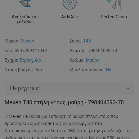
Ανοξείδωτος
AntiCalc
PerfectClean
χάλυβας
Μάρκα:
Mexen
Σειρά:
T40
Ean:
5907709141049
Δείκτης:
798404093-70
Σχήμα:
Στρογγυλό
Χρώμα:
Μαύρο
Ντους βροχής:
Ναι
Μπολ σαπουνιού:
Ναι
Περιγραφή
Mexen T40 στήλη ντους, μαύρη - 798404093-70
Η Mexen T40 είναι μια εκπληκτική μαύρη στήλη ντους που
προσφέρει κομψή αισθητική και λειτουργικότητα.
Κατασκευασμένη από πλαστικό ABS, αυτή η στήλη συνδυάζει την
ανθεκτικότητα με το σύγχρονο σχεδιασμό. Με ύψος 950 mm και