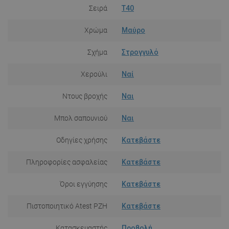
Σειρά
T40
Χρώμα
Μαύρο
Σχήμα
Στρογγυλό
Χερούλι
Ναί
Ντους βροχής
Ναι
Μπολ σαπουνιού
Ναι
Οδηγίες χρήσης
Κατεβάστε
Πληροφορίες ασφαλείας
Κατεβάστε
Όροι εγγύησης
Κατεβάστε
Πιστοποιητικό Atest PZH
Κατεβάστε
Κατασκευαστής
Προβολή