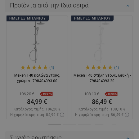
Προϊόντα από την ίδια σειρά
ΗΜΈΡΕΣ ΜΠΆΝΙΟΥ
ΗΜΈΡΕΣ ΜΠΆΝΙΟΥ
(4)
(4)
Mexen T40 κολώνα ντους,
Mexen T40 στήλη ντους, λευκή -
χρώμιο - 798404093-00
798404093-20
106,20 €
108,10 €
-19,97%
-19,99%
84,99 €
86,49 €
Κατάλογος τιμής:
106,20 €
Κατάλογος τιμής:
108,10 €
Η χαμηλότερη τιμή: 84,99 €
Η χαμηλότερη τιμή: 86,49 €
Διαθεσιμότητα:
2026-09-08
Διαθεσιμότητα:
Σε απόθεμα
Στο καλάθι
Στο καλάθι
Συχνές ερωτήσεις