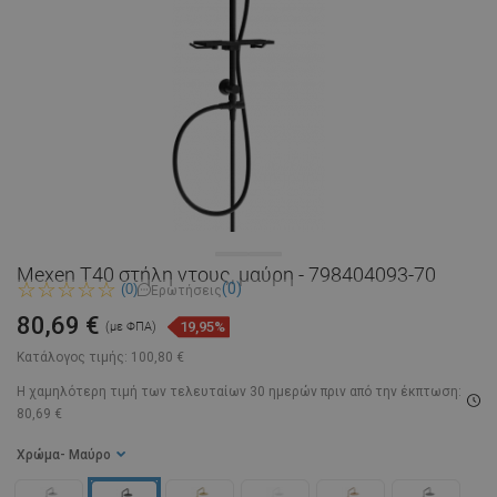
Mexen T40 στήλη ντους, μαύρη - 798404093-70
(0)
(0)
Ερωτήσεις
80,69 €
19,95%
(με ΦΠΑ)
Κατάλογος τιμής:
100,80 €
Η χαμηλότερη τιμή των τελευταίων 30 ημερών
πριν από την έκπτωση:
80,69 €
Χρώμα
- Μαύρο