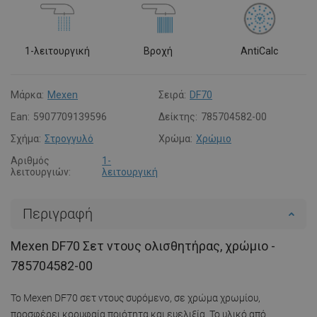
1-λειτουργική
Βροχή
AntiCalc
Μάρκα:
Mexen
Σειρά:
DF70
Ean:
5907709139596
Δείκτης:
785704582-00
Σχήμα:
Στρογγυλό
Χρώμα:
Χρώμιο
Αριθμός
1-
λειτουργιών:
λειτουργική
Περιγραφή
Mexen DF70 Σετ ντους ολισθητήρας, χρώμιο -
785704582-00
Το Mexen DF70 σετ ντους συρόμενο, σε χρώμα χρωμίου,
προσφέρει κορυφαία ποιότητα και ευελιξία. Το υλικό από