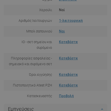
Χερούλι
Ναί
Αριθμός λειτουργιών
1-λειτουργική
Μπολ σαπουνιού
Ναι
IO - σετ σημείου και
Κατεβάστε
συρόμενο
Πληροφορίες ασφαλείας -
Κατεβάστε
σημειακό και συρόμενο σετ
Όροι εγγύησης
Κατεβάστε
Πιστοποιητικό Atest PZH
Κατεβάστε
Κατασκευαστής
Προβολή
Εμπνεύσεις