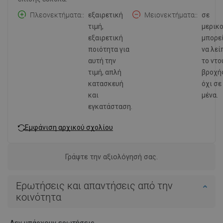
Πλεονεκτήματα:
εξαιρετική
Μειονεκτήματα:
σε
τιμή,
μερικ
εξαιρετική
μπορε
ποιότητα για
να λεί
αυτή την
το ντο
τιμή, απλή
βροχή
κατασκευή
όχι σε
και
μένα.
εγκατάσταση.
Εμφάνιση αρχικού σχολίου
Γράψτε την αξιολόγησή σας.
Ερωτήσεις και απαντήσεις από την
κοινότητα
Δεν υπάρχουν ερωτήσεις.