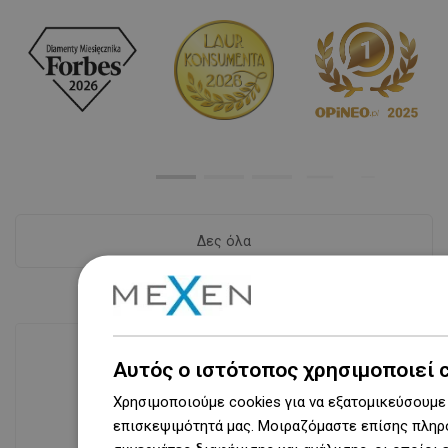
Δες όλα
Αυτός ο ιστότοπος χρησιμοποιεί 
Διαθεσιμότητα προϊόντων
Χρησιμοποιούμε cookies για να εξατομικεύσουμε 
Σύγχρονο κέντρο logistics επιφάνειας
επισκεψιμότητά μας. Μοιραζόμαστε επίσης πληρο
31 000 m² με πάνω από 68 χιλιάδες