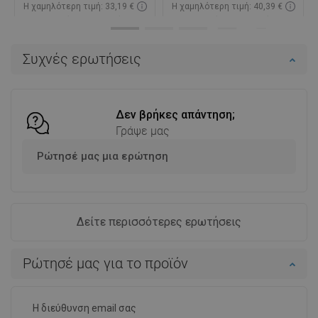
Η χαμηλότερη τιμή: 33,19 €
Η χαμηλότερη τιμή: 40,39 €
Διαθεσιμότητα:
Σε απόθεμα
Διαθεσιμότητα:
Σε απόθεμα
Στο καλάθι
Στο καλάθι
Συχνές ερωτήσεις
Σύγκριση
favorite_border
Αγαπημένα
Σύγκριση
favorite_border
Αγαπημένα
Δεν βρήκες απάντηση;
Γράψε μας
Ρώτησέ μας μια ερώτηση
Δείτε περισσότερες ερωτήσεις
Ρώτησέ μας για το προϊόν