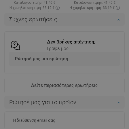
Κατάλογος τιμής:
41,40 €
Κατάλογος τιμής:
41,40 €
Η χαμηλότερη τιμή: 33,19 €
Η χαμηλότερη τιμή: 33,19 €
Διαθεσιμότητα:
Σε απόθεμα
Διαθεσιμότητα:
Σε απόθεμα
Συχνές ερωτήσεις
Στο καλάθι
Στο καλάθι
Σύγκριση
favorite_border
Αγαπημένα
Σύγκριση
favorite_border
Αγαπημένα
Δεν βρήκες απάντηση;
Γράψε μας
Ρώτησέ μας μια ερώτηση
Δείτε περισσότερες ερωτήσεις
Ρώτησέ μας για το προϊόν