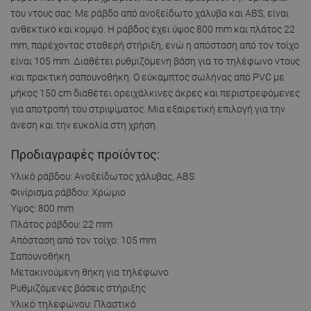
του ντους σας. Με ράβδο από ανοξείδωτο χάλυβα και ABS, είναι
ανθεκτικό και κομψό. Η ράβδος έχει ύψος 800 mm και πλάτος 22
mm, παρέχοντας σταθερή στήριξη, ενώ η απόσταση από τον τοίχο
είναι 105 mm. Διαθέτει ρυθμιζόμενη βάση για το τηλέφωνο ντους
και πρακτική σαπουνοθήκη. Ο εύκαμπτος σωλήνας από PVC με
μήκος 150 cm διαθέτει ορειχάλκινες άκρες και περιστρεφόμενες
για αποτροπή του στριψίματος. Μια εξαιρετική επιλογή για την
άνεση και την ευκολία στη χρήση.
Προδιαγραφές προϊόντος:
Υλικό ράβδου: Ανοξείδωτος χάλυβας, ABS
Φινίρισμα ράβδου: Χρώμιο
Ύψος: 800 mm
Πλάτος ράβδου: 22 mm
Απόσταση από τον τοίχο: 105 mm
Σαπουνοθήκη
Μετακινούμενη θήκη για τηλέφωνο
Ρυθμιζόμενες βάσεις στήριξης
Υλικό τηλεφώνου: Πλαστικό