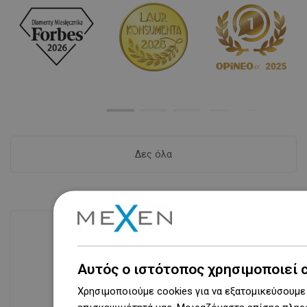
Δες όλα
Διαθεσιμότητα προϊόντων
Αυτός ο ιστότοπος χρησιμοποιεί 
Σύγχρονο κέντρο logistics επιφάνειας
Χρησιμοποιούμε cookies για να εξατομικεύσουμε 
31 000 m² με πάνω από 68 χιλιάδες