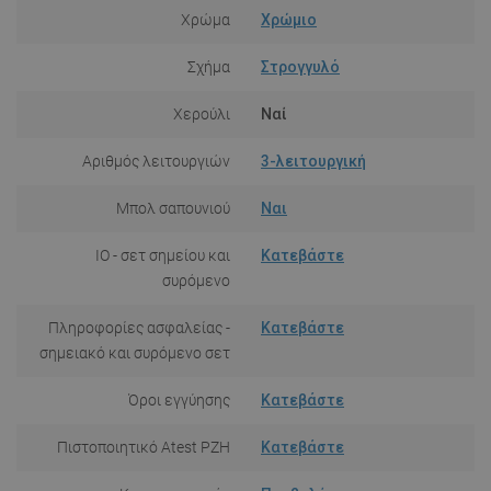
Χρώμα
Χρώμιο
Σχήμα
Στρογγυλό
Χερούλι
Ναί
Αριθμός λειτουργιών
3-λειτουργική
Μπολ σαπουνιού
Ναι
IO - σετ σημείου και
Κατεβάστε
συρόμενο
Πληροφορίες ασφαλείας -
Κατεβάστε
σημειακό και συρόμενο σετ
Όροι εγγύησης
Κατεβάστε
Πιστοποιητικό Atest PZH
Κατεβάστε