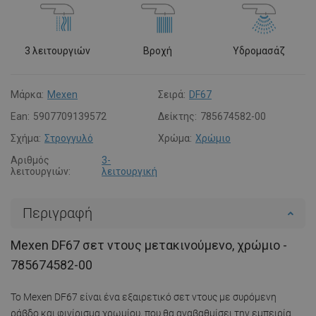
3 λειτουργιών
Βροχή
Υδρομασάζ
Μάρκα:
Mexen
Σειρά:
DF67
Ean:
5907709139572
Δείκτης:
785674582-00
Σχήμα:
Στρογγυλό
Χρώμα:
Χρώμιο
Αριθμός
3-
λειτουργιών:
λειτουργική
Περιγραφή
Mexen DF67 σετ ντους μετακινούμενο, χρώμιο -
785674582-00
Το Mexen DF67 είναι ένα εξαιρετικό σετ ντους με συρόμενη
ράβδο και φινίρισμα χρωμίου, που θα αναβαθμίσει την εμπειρία