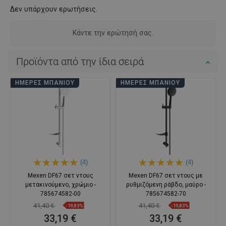
Δεν υπάρχουν ερωτήσεις.
Κάντε την ερώτησή σας.
Προϊόντα από την ίδια σειρά
ΗΜΈΡΕΣ ΜΠΆΝΙΟΥ
ΗΜΈΡΕΣ ΜΠΆΝΙΟΥ
(4)
(4)
Mexen DF67 σετ ντους
Mexen DF67 σετ ντους με
μετακινούμενο, χρώμιο -
ρυθμιζόμενη ράβδο, μαύρο -
785674582-00
785674582-70
41,40 €
41,40 €
-19,83%
-19,83%
33,19 €
33,19 €