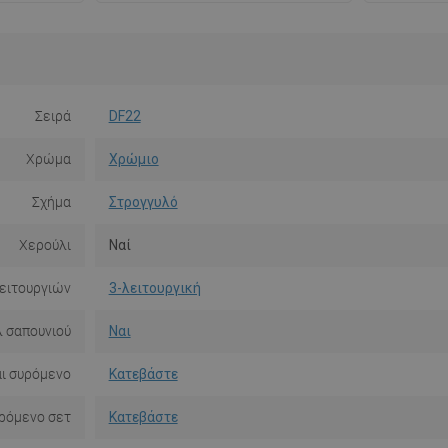
Σειρά
DF22
Χρώμα
Χρώμιο
Σχήμα
Στρογγυλό
Χερούλι
Ναί
ειτουργιών
3-λειτουργική
 σαπουνιού
Ναι
αι συρόμενο
Κατεβάστε
υρόμενο σετ
Κατεβάστε