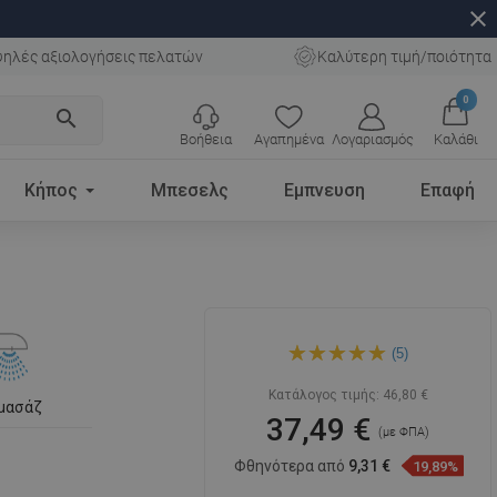
close
ηλές αξιολογήσεις πελατών
Καλύτερη τιμή/ποιότητα
0
search
Βοήθεια
Αγαπημένα
Λογαριασμός
Καλάθι
Κήπος
Μπεσελς
Εμπνευση
Επαφή
Mexen DF22 σετ ντους
(5)
συρόμενο, χρώμιο -
785224582-00
Κατάλογος τιμής:
46,80 €
μασάζ
37,49 €
(με ΦΠΑ)
Φθηνότερα από
9,31 €
19,89%