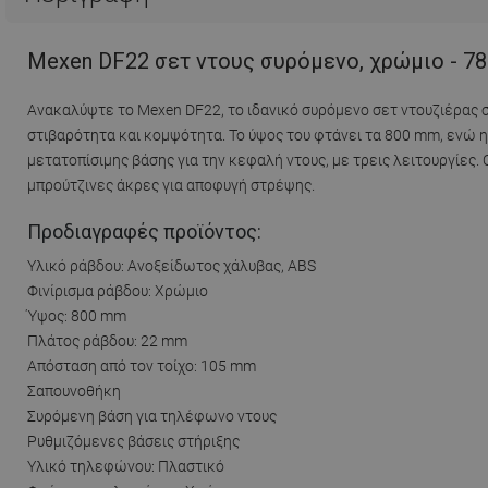
Mexen DF22 σετ ντους συρόμενο, χρώμιο - 7
Ανακαλύψτε το Mexen DF22, το ιδανικό συρόμενο σετ ντουζιέρας 
στιβαρότητα και κομψότητα. Το ύψος του φτάνει τα 800 mm, ενώ 
μετατοπίσιμης βάσης για την κεφαλή ντους, με τρεις λειτουργίες
μπρούτζινες άκρες για αποφυγή στρέψης.
Προδιαγραφές προϊόντος:
Υλικό ράβδου: Ανοξείδωτος χάλυβας, ABS
Φινίρισμα ράβδου: Χρώμιο
Ύψος: 800 mm
Πλάτος ράβδου: 22 mm
Απόσταση από τον τοίχο: 105 mm
Σαπουνοθήκη
Συρόμενη βάση για τηλέφωνο ντους
Ρυθμιζόμενες βάσεις στήριξης
Υλικό τηλεφώνου: Πλαστικό