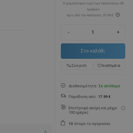
Η χαμηλότερη τιμή των τελευταίων 30
ημερών
πριν από την έκπτωση: 37,49 €
-
+
Στο καλάθι
favorite_border
Αγαπημένα
Σύγκριση
Διαθεσιμότητα:
Σε απόθεμα
Παράδοση από:
17.99 €
Επιστροφή ακόμη και μέχρι
100 ημέρες
άτομα
το αγόρασαν.
1
0