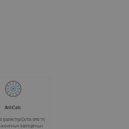
AntiCalc
α χαρακτηρίζεται από τη
λικονένιων λαστιχένιων