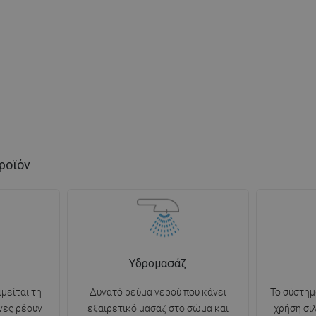
ροϊόν
Υδρομασάζ
ιμείται τη
Δυνατό ρεύμα νερού που κάνει
Το σύστημ
νες ρέουν
εξαιρετικό μασάζ στο σώμα και
χρήση σι