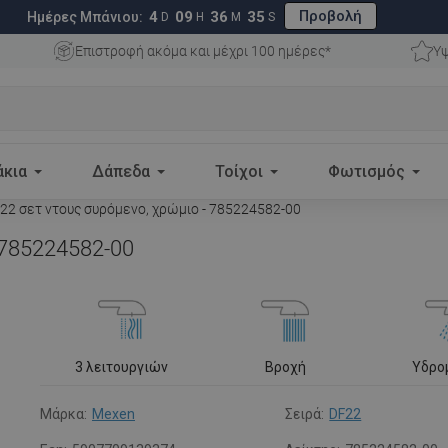
Προβολή
4
09
36
34
Ημέρες Μπάνιου:
D
H
M
S
Επιστροφή ακόμα και μέχρι 100 ημέρες*
Υψ
άκια
Δάπεδα
Τοίχοι
Φωτισμός
2 σετ ντους συρόμενο, χρώμιο - 785224582-00
 785224582-00
3 λειτουργιών
Βροχή
Υδρο
Μάρκα:
Mexen
Σειρά:
DF22