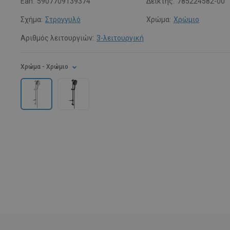
Ean:
5907709139374
Δείκτης:
785224582-00
Σχήμα:
Στρογγυλό
Χρώμα:
Χρώμιο
Αριθμός λειτουργιών:
3-λειτουργική
Χρώμα
- Χρώμιο