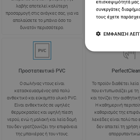
επισκεψιμότητά μας.
στον τοίχο γίνεται ακόμη
λαβής αποτελεί καλύτερη
συνεργάτες διαφήμισ
και επιτρέπει την πλήρη
προσαρμογή στις ανάγκες σας, για να
τους έχετε παράσχει
της διαθέσιμης επιφάν
απολαύσετε το μπάνιο όσο το
και για ένα μικρό μ
δυνατόν περισσότερο.
ΕΜΦΆΝΙΣΗ ΛΕΠ
Προστατευτικό PVC
PerfectClea
Ο σωλήνας ντους είναι
Το προϊόν διαθέτει λεία
κατασκευασμένος από πολύ
που εντυπωσιάζει με τη
ανθεκτικό και εύκαμπτο υλικό PVC.
και τονίζει την αισθητικ
Είναι ανθεκτικός σε υψηλές
Η καθημερινή περιποίη
θερμοκρασίες και υψηλή πίεση
καθαρισμός της επιφά
νερού, ενώ η μαλακή και λεία δομή
λεκέδες είναι πολύ πιο 
του δεν γρατζουνίζει την επιφάνεια
δεν απαιτεί τη χρήση
της μπανιέρας ή του ντους.
απορρυπαντικώ