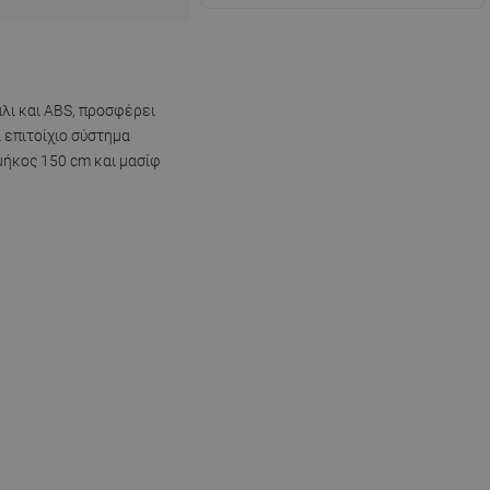
λι και ABS, προσφέρει
 επιτοίχιο σύστημα
μήκος 150 cm και μασίφ