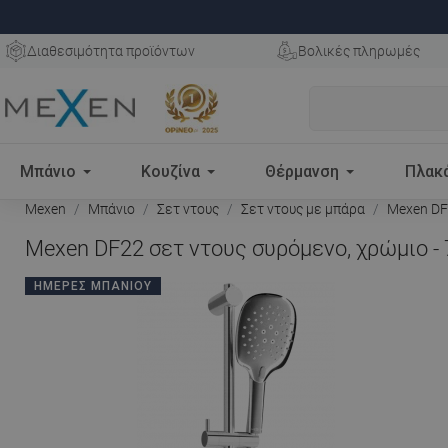
Διαθεσιμότητα προϊόντων
Βολικές πληρωμές
Μπάνιο
Κουζίνα
Θέρμανση
Πλακ
Mexen
Μπάνιο
Σετ ντους
Σετ ντους με μπάρα
Mexen DF2
Mexen DF22 σετ ντους συρόμενο, χρώμιο -
ΗΜΈΡΕΣ ΜΠΆΝΙΟΥ