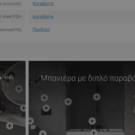
ι εγγύησης
Κατεβάστε
ό Atest PZH
Κατεβάστε
ασκευαστής
Προβολή
Μπανιέρα με διπλό παραβ
9945