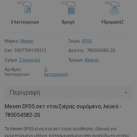
3 λειτουργιών
Βροχή
Υδρομασάζ
Μάρκα:
Mexen
Σειρά:
DF05
Ean:
5907709139312
Δείκτης:
785054582-20
Σχήμα:
Στρογγυλό
Χρώμα:
Λευκός
Αριθμός
3-
λειτουργιών:
λειτουργική
Περιγραφή
Mexen DF05 σετ ντουζιέρας συρόμενο, λευκό -
785054582-20
Το Mexen DF05 είναι ένα σετ ντους ολίσθησης, ιδανικό για
εκλεπτυσμένο μπάνιο. Κατασκευασμένο από ανοξείδωτο ατσάλι