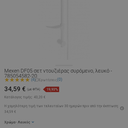
Mexen DF05 σετ ντουζιέρας συρόμενο, λευκό -
785054582-20
(0)
(4)
Ερωτήσεις
34,59 €
19,93%
(με ΦΠΑ)
Κατάλογος τιμής:
43,20 €
Η χαμηλότερη τιμή των τελευταίων 30 ημερών
πριν από την έκπτωση:
34,59 €
Χρώμα
- Λευκός