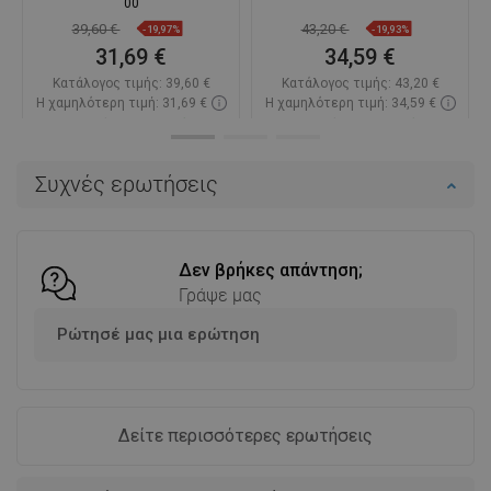
00
39,60 €
43,20 €
-19,97%
-19,93%
31,69 €
34,59 €
Κατάλογος τιμής:
39,60 €
Κατάλογος τιμής:
43,20 €
Η χαμηλότερη τιμή: 31,69 €
Η χαμηλότερη τιμή: 34,59 €
Διαθεσιμότητα:
Σε απόθεμα
Διαθεσιμότητα:
Σε απόθεμα
Στο καλάθι
Στο καλάθι
Συχνές ερωτήσεις
Σύγκριση
favorite_border
Αγαπημένα
Σύγκριση
favorite_border
Αγαπημένα
Δεν βρήκες απάντηση;
Γράψε μας
Ρώτησέ μας μια ερώτηση
Δείτε περισσότερες ερωτήσεις