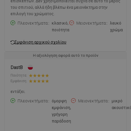
επισκεπτών. Δεν χρησιμοποιείται συχνά σε αυτό το μέρος
του σπιτιού, αλλά ήδη βλέπω ένα μειονέκτημα στην
επιλογή του χρώματος.
Πλεονεκτήματα:
κλασικό,
Μειονεκτήματα:
λευκό
ποιότητα
χρώμα
Εμφάνιση αρχικού σχολίου
Η αξιολόγηση αφορά αυτό το προϊόν
DastB
Ποιότητα:
Εμφάνιση:
εντάξει.
Πλεονεκτήματα:
όμορφη
Μειονεκτήματα:
μικρό
εμφάνιση,
ακουστικ
γρήγορη
παράδοση