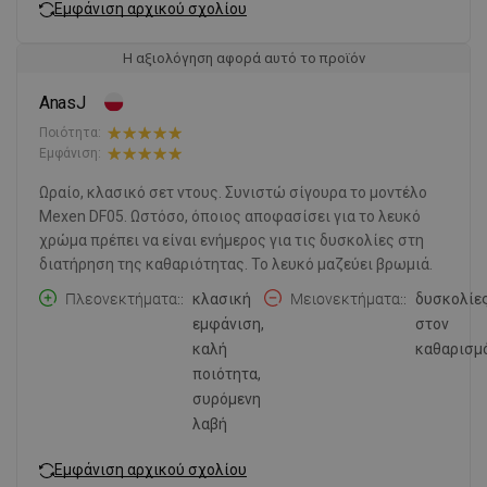
Εμφάνιση αρχικού σχολίου
Η αξιολόγηση αφορά αυτό το προϊόν
AnasJ
Ποιότητα:
Εμφάνιση:
Ωραίο, κλασικό σετ ντους. Συνιστώ σίγουρα το μοντέλο
Mexen DF05. Ωστόσο, όποιος αποφασίσει για το λευκό
χρώμα πρέπει να είναι ενήμερος για τις δυσκολίες στη
διατήρηση της καθαριότητας. Το λευκό μαζεύει βρωμιά.
Πλεονεκτήματα:
κλασική
Μειονεκτήματα:
δυσκολίε
εμφάνιση,
στον
καλή
καθαρισμ
ποιότητα,
συρόμενη
λαβή
Εμφάνιση αρχικού σχολίου