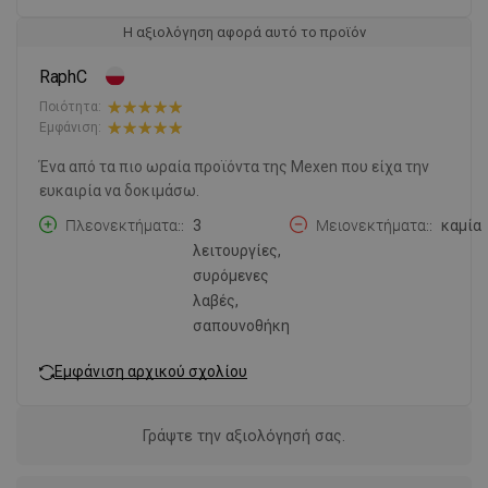
Η αξιολόγηση αφορά αυτό το προϊόν
RaphC
Ποιότητα:
Εμφάνιση:
Ένα από τα πιο ωραία προϊόντα της Mexen που είχα την
ευκαιρία να δοκιμάσω.
Πλεονεκτήματα:
3
Μειονεκτήματα:
καμία
λειτουργίες,
συρόμενες
λαβές,
σαπουνοθήκη
Εμφάνιση αρχικού σχολίου
Γράψτε την αξιολόγησή σας.