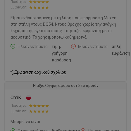
Ποιότητα:
Εμφάνιση:
Είμαι ενθουσιασμένη με τη λύση που εφάρμοσε η Mexen
στη στήλη ντους DQ54. Ντους βροχής χωρίς την ανάγκη
ξεχωριστής εγκατάστασης. Ταιριάζει εμφάνιση με το
ακουστικό. Το χρησιμοποιώ καθημερινά.
Πλεονεκτήματα:
τιμή,
Μειονεκτήματα:
απλή
γρήγορη
εμφάνιση
παράδοση
Εμφάνιση αρχικού σχολίου
Η αξιολόγηση αφορά αυτό το προϊόν
ChriK
Ποιότητα:
Εμφάνιση:
Μπορεί να είναι.
Πλεονεκτήματα:
διαθεσιμότητα,
Μειονεκτήματα:
-