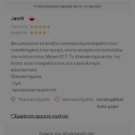
Η αξιολόγηση αφορά αυτό το προϊόν
JareW
Ποιότητα:
Εμφάνιση:
Δεν μπορούσα να αντέξω οικονομικά μια κεφαλή ντους
τοποθετημένη στην οροφή, οπότε αποφάσισα να επιλέξω
την κολόνα ντους Mexen X17. Το πλεονέκτημα αυτής της
λύσης είναι η κεφαλή ντους και η ευκολότερη
εγκατάσταση.
Πλεονεκτήματα:
-τιμή
-ομοιόμορφη εμφάνιση
Πλεονεκτήματα:
-
Μειονεκτήματα:
καταλαμβάνει
πολύ χώρο
Εμφάνιση αρχικού σχολίου
Γράψτε την αξιολόγησή σας.