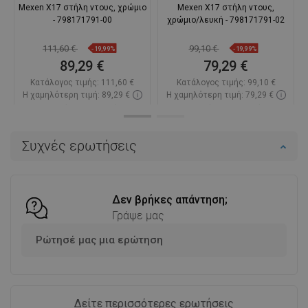
Mexen X17 στήλη ντους, χρώμιο
Mexen X17 στήλη ντους,
- 798171791-00
χρώμιο/λευκή - 798171791-02
111,60 €
99,10 €
-19,99%
-19,99%
89,29 €
79,29 €
Κατάλογος τιμής:
111,60 €
Κατάλογος τιμής:
99,10 €
Η χαμηλότερη τιμή: 89,29 €
Η χαμηλότερη τιμή: 79,29 €
Διαθεσιμότητα:
Σε απόθεμα
Διαθεσιμότητα:
Σε απόθεμα
Στο καλάθι
Στο καλάθι
Συχνές ερωτήσεις
Σύγκριση
favorite_border
Αγαπημένα
Σύγκριση
favorite_border
Αγαπημένα
Δεν βρήκες απάντηση;
Γράψε μας
Ρώτησέ μας μια ερώτηση
Δείτε περισσότερες ερωτήσεις