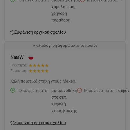
χαμηλή τιμή,
γρήγορη
παράδοση
Εμφάνιση αρχικού σχολίου
Η αξιολόγηση αφορά αυτό το προϊόν
NataW
Ποιότητα:
Εμφάνιση:
Καλή ποιοτικά στήλη ντους Mexen.
Πλεονεκτήματα:
σαπουνοθήκη
Μειονεκτήματα:
εμφάν
στο σετ,
κεφαλή
ντους βροχής
Εμφάνιση αρχικού σχολίου