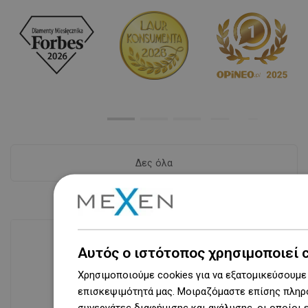
Δες όλα
Αυτός ο ιστότοπος χρησιμοποιεί 
Διαθεσιμότητα προϊόντων
Χρησιμοποιούμε cookies για να εξατομικεύσουμε 
Σύγχρονο κέντρο logistics επιφάνειας
επισκεψιμότητά μας. Μοιραζόμαστε επίσης πληρο
31 000 m² με πάνω από 68 χιλιάδες
συνεργάτες διαφήμισης και ανάλυσης, οι οποίοι