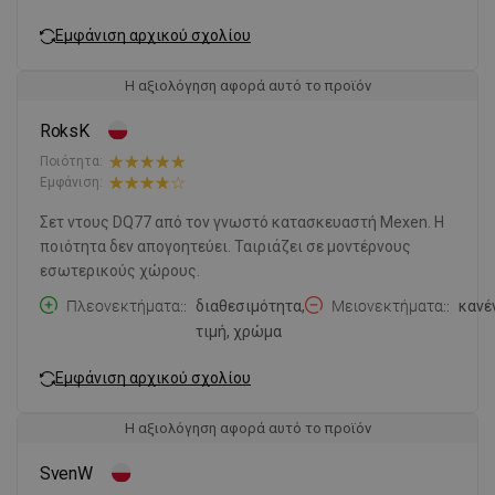
Εμφάνιση αρχικού σχολίου
Η αξιολόγηση αφορά αυτό το προϊόν
RoksK
Ποιότητα:
Εμφάνιση:
Σετ ντους DQ77 από τον γνωστό κατασκευαστή Mexen. Η
ποιότητα δεν απογοητεύει. Ταιριάζει σε μοντέρνους
εσωτερικούς χώρους.
Πλεονεκτήματα:
διαθεσιμότητα,
Μειονεκτήματα:
κανέ
τιμή, χρώμα
Εμφάνιση αρχικού σχολίου
Η αξιολόγηση αφορά αυτό το προϊόν
SvenW