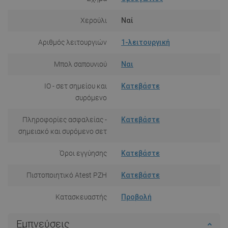
Χερούλι
Ναί
Αριθμός λειτουργιών
1-λειτουργική
Μπολ σαπουνιού
Ναι
IO - σετ σημείου και
Κατεβάστε
συρόμενο
Πληροφορίες ασφαλείας -
Κατεβάστε
σημειακό και συρόμενο σετ
Όροι εγγύησης
Κατεβάστε
Πιστοποιητικό Atest PZH
Κατεβάστε
Κατασκευαστής
Προβολή
Εμπνεύσεις