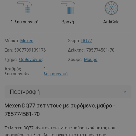
1-λειτουργική
Βροχή
AntiCalc
Μάρκα:
Mexen
Σειρά:
DQ77
Ean:
5907709139176
Δείκτης:
785774581-70
Σχήμα:
Ορθογώνιος
Χρώμα:
Μαύρο
Αριθμός
1-
λειτουργιών:
λειτουργική
Περιγραφή
Mexen DQ77 σετ ντους με συρόμενο, μαύρο -
785774581-70
Το Mexen DQ77 είναι ένα σετ ντους μαύρου χρώματος που
προσφέρει στυλ και λειτουργικότητα στο μπάνιο σας.