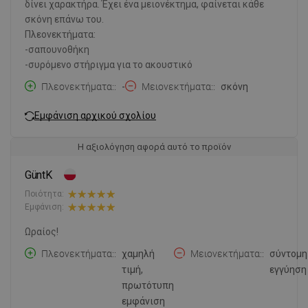
δίνει χαρακτήρα. Έχει ένα μειονέκτημα, φαίνεται κάθε
σκόνη επάνω του.
Πλεονεκτήματα:
-σαπουνοθήκη
-συρόμενο στήριγμα για το ακουστικό
Πλεονεκτήματα:
-
Μειονεκτήματα:
σκόνη
Εμφάνιση αρχικού σχολίου
Η αξιολόγηση αφορά αυτό το προϊόν
GüntK
Ποιότητα:
Εμφάνιση:
Ωραίος!
Πλεονεκτήματα:
χαμηλή
Μειονεκτήματα:
σύντομη
τιμή,
εγγύηση
πρωτότυπη
εμφάνιση