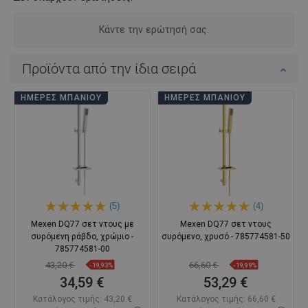
Κάντε την ερώτησή σας.
Προϊόντα από την ίδια σειρά
ΗΜΈΡΕΣ ΜΠΆΝΙΟΥ
ΗΜΈΡΕΣ ΜΠΆΝΙΟΥ
(5)
(4)
Mexen DQ77 σετ ντους με
Mexen DQ77 σετ ντους
συρόμενη ράβδο, χρώμιο -
συρόμενο, χρυσό - 785774581-50
785774581-00
43,20 €
66,60 €
-19,93%
-19,99%
34,59 €
53,29 €
Κατάλογος τιμής:
43,20 €
Κατάλογος τιμής:
66,60 €