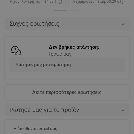
Η χαμηλότερη τιμή: 34,59 €
Η χαμηλότερη τιμή: 53,29 €
Διαθεσιμότητα:
Σε απόθεμα
Διαθεσιμότητα:
Σε απόθεμα
Στο καλάθι
Στο καλάθι
Συχνές ερωτήσεις
Σύγκριση
favorite_border
Αγαπημένα
Σύγκριση
favorite_border
Αγαπημένα
Δεν βρήκες απάντηση;
Γράψε μας
Ρώτησέ μας μια ερώτηση
Δείτε περισσότερες ερωτήσεις
Ρώτησέ μας για το προϊόν