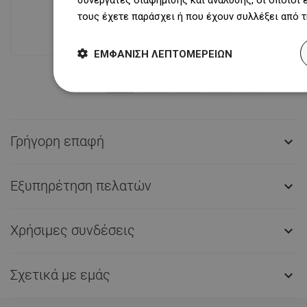
θέσεις παλετών παρέχει πάνω από 1
τους έχετε παράσχει ή που έχουν συλλέξει από 
500 000 διαθέσιμα προϊόντα!
ΕΜΦΆΝΙΣΗ ΛΕΠΤΟΜΕΡΕΙΏΝ
Γρήγορη επαφή

Εξυπηρέτηση πελατών

Χρήσιμες συνδέσεις

Σχετικά με εμάς
