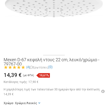
Mexen D-67 κεφαλή ντους 22 cm, λευκό/χρώμιο -
79767-00
(0)
(4)
Ερωτήσεις
14,39 €
19,61%
(με ΦΠΑ)
Κατάλογος τιμής:
17,90 €
Η χαμηλότερη τιμή των τελευταίων 30 ημερών
πριν από την έκπτωση:
14,39 €
Χρώμα
- Χρώμιο/Λευκός