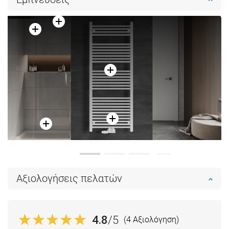
Σύγκριση
favorite_border
Αγαπημένα
Σύγκριση
favorite_border
Αγαπημένα
Αξιολογήσεις πελατών
4.8
/5
(4 Αξιολόγηση)