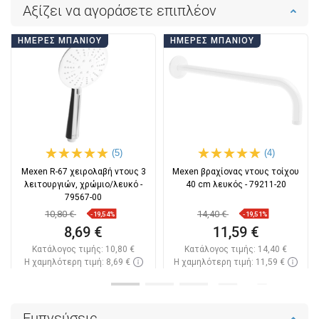
Αξίζει να αγοράσετε επιπλέον
ΗΜΈΡΕΣ ΜΠΆΝΙΟΥ
ΗΜΈΡΕΣ ΜΠΆΝΙΟΥ
(5)
(4)
Mexen R-67 χειρολαβή ντους 3
Mexen βραχίονας ντους τοίχου
λειτουργιών, χρώμιο/λευκό -
40 cm λευκός - 79211-20
79567-00
10,80 €
14,40 €
-19,54%
-19,51%
8,69 €
11,59 €
Κατάλογος τιμής:
10,80 €
Κατάλογος τιμής:
14,40 €
Η χαμηλότερη τιμή: 8,69 €
Η χαμηλότερη τιμή: 11,59 €
Διαθεσιμότητα:
Σε απόθεμα
Διαθεσιμότητα:
Σε απόθεμα
Στο καλάθι
Στο καλάθι
Εμπνεύσεις