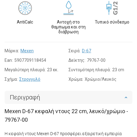
AntiCalc
Αντοχή στο
Τυπικό σύνδεσμο
θαμπωμα και στη
διάβρωση
Μάρκα:
Mexen
Σειρά:
D-67
Ean:
5907709118454
Δείκτης:
79767-00
Μεγαλύτερη πλευρά:
23 εκ.
Συντομότερη πλευρά:
23 cm
Σχήμα:
Στρογγυλό
Χρώμα:
Χρώμιο/Λευκός
Περιγραφή
Mexen D-67 κεφαλή ντους 22 cm, λευκό/χρώμιο -
79767-00
Η κεφαλή ντους Mexen D-67 προσφέρει εξαιρετική εμπειρία