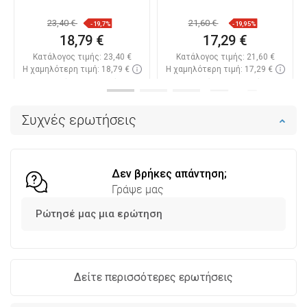
23,40 €
21,60 €
-19,7%
-19,95%
18,79 €
17,29 €
Κατάλογος τιμής:
23,40 €
Κατάλογος τιμής:
21,60 €
Η χαμηλότερη τιμή: 18,79 €
Η χαμηλότερη τιμή: 17,29 €
Διαθεσιμότητα:
Σε απόθεμα
Διαθεσιμότητα:
Σε απόθεμα
Στο καλάθι
Στο καλάθι
Συχνές ερωτήσεις
Σύγκριση
favorite_border
Αγαπημένα
Σύγκριση
favorite_border
Αγαπημένα
Δεν βρήκες απάντηση;
Γράψε μας
Ρώτησέ μας μια ερώτηση
Δείτε περισσότερες ερωτήσεις