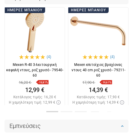
ΗΜΈΡΕΣ ΜΠΆΝΙΟΥ
ΗΜΈΡΕΣ ΜΠΆΝΙΟΥ
(4)
(4)
Mexen R-40 3-λειτουργική
Mexen επιτοίχιος βραχίονας
κεφαλή ντους, ροζ χρυσό - 79540-
ντους 40 cm ροζ χρυσό - 79211-
60
60
16,20 €
17,90 €
-19,81%
-19,61%
12,99 €
14,39 €
Κατάλογος τιμής:
16,20 €
Κατάλογος τιμής:
17,90 €
Η χαμηλότερη τιμή: 12,99 €
Η χαμηλότερη τιμή: 14,39 €
Διαθεσιμότητα:
Σε απόθεμα
Διαθεσιμότητα:
Σε απόθεμα
Στο καλάθι
Στο καλάθι
Εμπνεύσεις
Σύγκριση
favorite_border
Αγαπημένα
Σύγκριση
favorite_border
Αγαπημένα