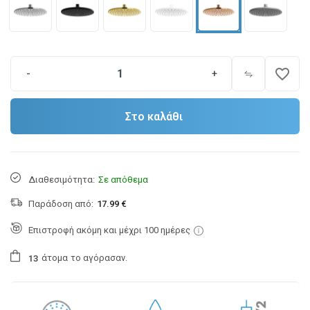
favorite_border
-
+
Στο καλάθι
Διαθεσιμότητα:
Σε απόθεμα
Παράδοση από:
17.99 €
Επιστροφή ακόμη και μέχρι 100 ημέρες
άτομα
το αγόρασαν.
1
3