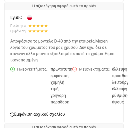
Η αξιολόγηση αφορά αυτό το προϊόν
LyubC
Ποιότητα:
Εμφάνιση:
Αποφάσισα το μοντέλο D-40 από την εταιρεία Mexen
λόγω του χρώματος του ροζ χρυσού. Δεν έχω δει σε
κανέναν άλλο μπάνιο εξοπλισμό σε αυτό το χρώμα. Είμαι
ικανοποιημένη.
Πλεονεκτήματα:
πρωτότυπη
Μειονεκτήματα:
έλλειψη
εμφάνιση,
πρόσθε
χαμηλή
λειτουρ
τιμή,
έλλειψη
γρήγορη
ρύθμιση
παράδοση
ύψους
Εμφάνιση αρχικού σχολίου
Η αξιολόγηση αφορά αυτό το προϊόν