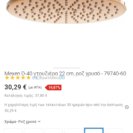
Mexen D-40 ντουζιέρα 22 cm, ροζ χρυσό - 79740-60
(0)
(4)
Ερωτήσεις
30,29 €
19,87%
(με ΦΠΑ)
Κατάλογος τιμής:
37,80 €
Η χαμηλότερη τιμή των τελευταίων 30 ημερών
πριν από την έκπτωση:
30,29 €
Χρώμα
- Ροζ χρυσό