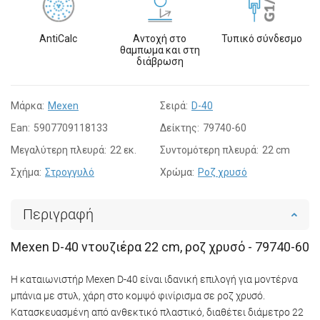
AntiCalc
Αντοχή στο
Τυπικό σύνδεσμο
θαμπωμα και στη
διάβρωση
Μάρκα:
Mexen
Σειρά:
D-40
Ean:
5907709118133
Δείκτης:
79740-60
Μεγαλύτερη πλευρά:
22 εκ.
Συντομότερη πλευρά:
22 cm
Σχήμα:
Στρογγυλό
Χρώμα:
Ροζ χρυσό
Περιγραφή
Mexen D-40 ντουζιέρα 22 cm, ροζ χρυσό - 79740-60
Η καταιωνιστήρ Mexen D-40 είναι ιδανική επιλογή για μοντέρνα
μπάνια με στυλ, χάρη στο κομψό φινίρισμα σε ροζ χρυσό.
Κατασκευασμένη από ανθεκτικό πλαστικό, διαθέτει διάμετρο 22